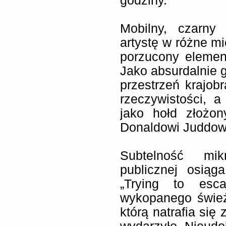
godziny.
Mobilny, czarny
artystę w różne m
porzucony elemen
Jako absurdalnie 
przestrzeń krajobr
rzeczywistości, 
jako hołd złożon
Donaldowi Juddow
Subtelność mikr
publicznej osiąg
„Trying to esc
wykopanego śwież
którą natrafia się