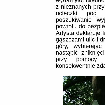
wydarzyło. Nieudol
z nieznanych prz
ucieczki pod p
poszukiwanie wyj
powrotu do bezpi
Artysta deklaruje
gąszczami ulic i d
góry, wybierają
nastąpić zniknięc
przy pomocy 
konsekwentnie zda