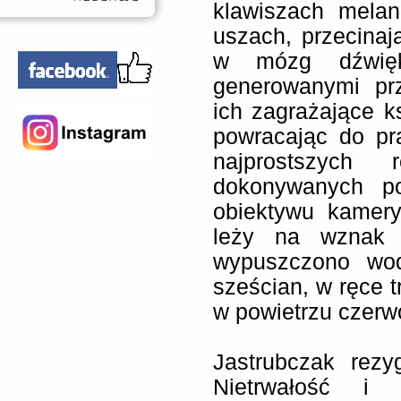
klawiszach melan
uszach, przecinaj
w mózg dźwięk
generowanymi prz
ich zagrażające k
powracając do pr
najprostszych r
dokonywanych po
obiektywu kamery
leży na wznak 
wypuszczono wod
sześcian, w ręce 
w powietrzu czer
Jastrubczak rezy
Nietrwałość i p