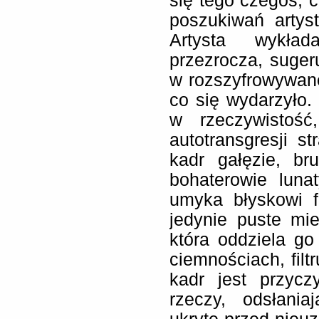
się tego czegoś, c
poszukiwań artys
Artysta wykła
przezrocza, suger
w rozszyfrowywanej
co się wydarzyło.
w rzeczywistość
autotransgresji st
kadr gałęzie, br
bohaterowie lun
umyka błyskowi f
jedynie puste mie
która oddziela g
ciemnościach, filt
kadr jest przyc
rzeczy, odsłani