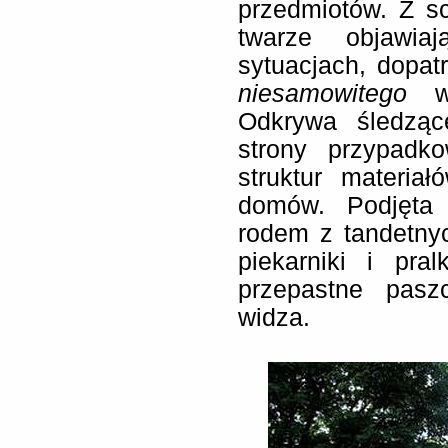
przedmiotów. Z sc
twarze objawia
sytuacjach, dopa
niesamowitego
w 
Odkrywa śledząc
strony przypadk
struktur materia
domów. Podjęta 
rodem z tandetnyc
piekarniki i pra
przepastne pasz
widza.