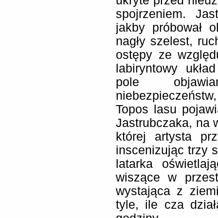
ukryte przed nieuz
spojrzeniem. Jas
jakby próbował o
nagły szelest, ruc
ostępy ze względ
labiryntowy ukła
pole objawia
niebezpieczeństw
Topos lasu pojawia
Jastrubczaka, na 
której artysta p
inscenizując trzy 
latarka oświetla
wiszące w przest
wystająca z ziemi
tyle, ile cza dzia