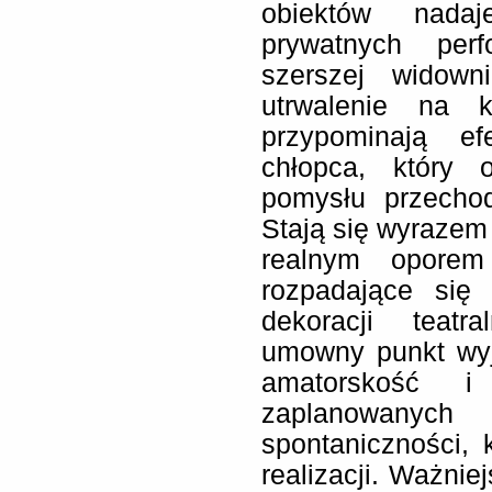
obiektów nadaj
prywatnych per
szerszej widown
utrwalenie na kl
przypominają ef
chłopca, który o
pomysłu przechod
Stają się wyrazem k
realnym oporem 
rozpadające się
dekoracji teatr
umowny punkt wyj
amatorskość i
zaplanowanych 
spontaniczności, 
realizacji. Ważni