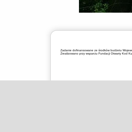
Zadanie dofinansowane ze środków budżetu Wojewó
Zrealizowano przy wsparciu Fundacji Otwarty Kod Kul