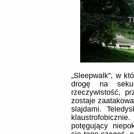
„Sleepwalk”, w kt
drogę na sekun
rzeczywistość, pr
zostaje zaatakowa
slajdami. Teledy
klaustrofobiczn
potęgujący niepo