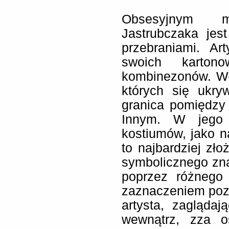
Obsesyjnym m
Jastrubczaka jes
przebraniami. A
swoich kartono
kombinezonów. Wł
których się ukr
granica pomiędzy
Innym. W jego 
kostiumów, jako na
to najbardziej zło
symbolicznego zna
poprzez różnego 
zaznaczeniem pozy
artysta, zaglądaj
wewnątrz, zza o