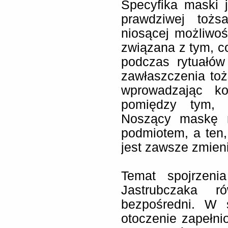
Specyfika maski j
prawdziwej tożs
niosącej możliwoś
związana z tym, c
podczas rytuałów
zawłaszczenia to
wprowadzając ko
pomiędzy tym, 
Noszący maskę r
podmiotem, a ten, 
jest zawsze zmien
Temat spojrzeni
Jastrubczaka r
bezpośredni. W ser
otoczenie zapełni