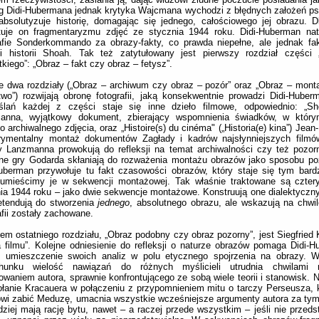
 Didi-Hubermana jednak krytyka Wajcmana wychodzi z błędnych założeń ps
absolutyzuje historię, domagając się jednego, całościowego jej obrazu. D
tuje on fragmentaryzmu zdjęć ze stycznia 1944 roku. Didi-Huberman nat
rafie Sonderkommando za obrazy-fakty, co prawda niepełne, ale jednak f
ci historii Shoah. Tak też zatytułowany jest pierwszy rozdział części
kiego”: „Obraz – fakt czy obraz – fetysz”.
e dwa rozdziały („Obraz – archiwum czy obraz – pozór” oraz „Obraz – mont
wo”) rozwijają obronę fotografii, jaką konsekwentnie prowadzi Didi-Hube
ślań każdej z części staje się inne dzieło filmowe, odpowiednio: „Sh
anna, wyjątkowy dokument, zbierający wspomnienia świadków, w któr
o archiwalnego zdjęcia, oraz „Histoire(s) du cinéma" („Historia(e) kina”) Jea
rymentalny montaż dokumentów Zagłady i kadrów najsłynniejszych filmów
 Lanzmanna prowokują do refleksji na temat archiwalności czy też pozor
ne gry Godarda skłaniają do rozważenia montażu obrazów jako sposobu pozn
uberman przywołuje tu fakt czasowości obrazów, który staje się tym bardz
 umieścimy je w sekwencji montażowej. Tak właśnie traktowane są cztery
ia 1944 roku – jako dwie sekwencje montażowe. Konstruują one dialektyczny o
etendują do stworzenia
jednego
, absolutnego obrazu, ale wskazują na chwile
afii zostały zachowane.
em ostatniego rozdziału, „Obraz podobny czy obraz pozorny”, jest Siegfried 
a filmu”. Kolejne odniesienie do refleksji o naturze obrazów pomaga Didi-
ne umieszczenie swoich analiz w polu etycznego spojrzenia na obrazy. 
chunku wielość nawiązań do różnych myślicieli utrudnia chwilami 
waniem autora, sprawnie konfrontującego ze sobą wiele teorii i stanowisk. N
łanie Kracauera w połączeniu z przypomnieniem mitu o tarczy Perseusza, k
wi zabić Meduzę, umacnia wszystkie wcześniejsze argumenty autora za tym,
dziej mają rację bytu, nawet – a raczej przede wszystkim – jeśli nie przeds