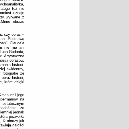
ychoanalityka,
latego też nie
omiast uznaje
akty wyrwane z
 „Mimo obrazu
aż czy obraz –
rman. Podstawą
oah” Claude’a
ym nie ma ani
n-Luca Godarda,
. Artystyczne
ności obrazów,
ania historii.
iej ewidentny,
 fotografie ze
braz historii,
, które dzięki
Kracauer i jego
Hubermanowi na
W ostatecznym
nadążenie za
iemniej jednak
tóra pozwoliła
 iż obrazy jak
tawiają całości