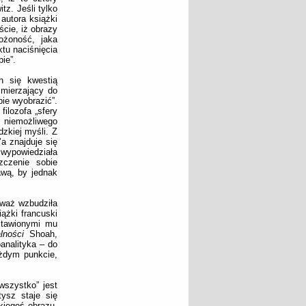
z. Jeśli tylko
autora książki
cie, iż obrazy
ożoność, jaka
tu naciśnięcia
ie”.
ch się kwestią
zmierzający do
bie wyobrazić”.
ilozofa „sfery
 niemożliwego
zkiej myśli. Z
a znajduje się
wypowiedziała
zczenie sobie
awą, by jednak
eważ wzbudziła
ążki francuski
ostawionymi mu
lności
Shoah,
analityka – do
ażdym punkcie,
szystko” jest
tysz staje się
kiegoś obrazu.