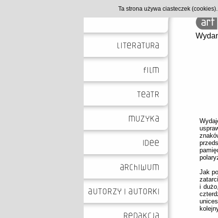
Ta strona używa ciasteczek (cookies
Wydan
Wydaje
uspra
znakó
przed
pamię
polar
Jak p
zatarc
i dużo
czterd
unices
kolejn