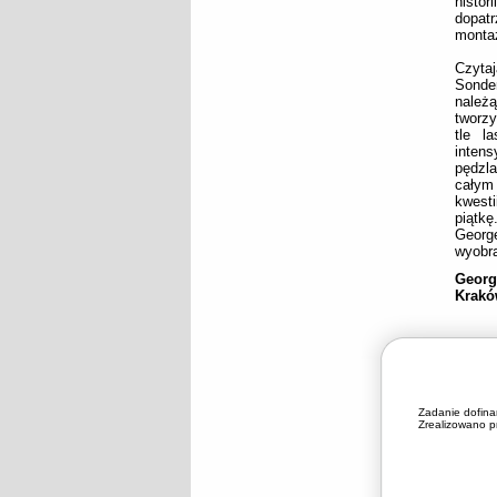
histor
dopatr
montaż
Czytaj
Sonde
należ
tworzy
tle l
inten
pędzl
całym 
kwesti
piątk
George
wyobr
Georg
Krakó
Zadanie dofin
Zrealizowano pr