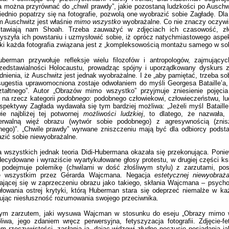
a można przyrównać do „chwil prawdy”, jakie pozostaną ludzkości po Auschwit
ednio popatrzy się na fotografie, pozwolą one wyobrazić sobie Zagładę. Dla 
 Auschwitz jest właśnie
mimo wszystko
wyobrażalne. Co nie znaczy oczywiś
stawiają nam Shoah. Trzeba zauważyć w zdjęciach ich czasowość, zł
yszyła ich powstaniu i uzmysłowić sobie, iż oprócz natychmiastowego aspek
i każda fotografia związana jest z „kompleksowością montażu samego w sob
uberman przywołuje refleksje wielu filozofów i antropologów, zajmujący
rzedstawialności Holocaustu, prowadząc spójny i uporządkowany dyskurs 
nienia, iż Auschwitz jest jednak wyobrażalne. I że „aby pamiętać, trzeba so
ugestia uprawomocniona zostaje odwołaniem do myśli Georgesa Bataille’a, f
ztałtnego”. Autor „Obrazów mimo wszystko” przyjmuje zniesienie pojęcia
na rzecz kategorii
podobnego
: podobnego człowiekowi, człowieczeństwu, lud
rspektywy Zagłada wydawała się tym bardziej możliwa: „Jeżeli myśl Bataille’
ie najbliżej tej potwornej
możliwości ludzkiej
, to dlatego, że nazwała, 
zerwalną więź obrazu (wytwór sobie podobnego) z agresywnością (znis
ego)”. „Chwile prawdy” wyrwane zniszczeniu mają być dla odbiorcy podst
zić sobie niewyobrażalne.
a wszystkich jednak teoria Didi-Hubermana okazała się przekonująca. Poni
ecydowane i wyraziście wyartykułowane głosy protestu, w drugiej części ksi
of podejmuje polemikę (chwilami w dość złośliwym stylu) z zarzutami, p
e wszystkim przez Gérarda Wajcmana. Negacja
estetycznej niewyobraża
ającej się w zaprzeczeniu obrazu jako takiego, skłania Wajcmana – psycho
łowania ostrej krytyki, którą Huberman stara się odeprzeć niemalże w k
jąc niesłuszność rozumowania swojego przeciwnika.
ym zarzutem, jaki wysuwa Wajcman w stosunku do eseju „Obrazy mimo w
liwa, jego zdaniem wręcz perwersyjna, fetyszyzacja fotografii. Zdjęcie-fe
m rzeczywistości, zasłania ją, dając widzowi złudne poczucie posiadania ja