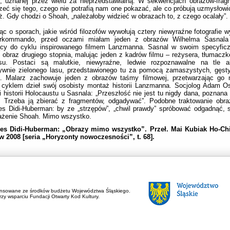
ii, uznanej przez wielu za nieprzedstawialną. W sekwencjach obrazów-fra
zeć się tego, czego nie potrafią nam one pokazać, ale co próbują uzmysłow
. Gdy chodzi o Shoah, „należałoby widzieć w obrazach to, z czego ocalały”.
ąc o sporach, jakie wśród filozofów wywołują cztery niewyraźne fotografie 
rkommando, przed oczami miałam jeden z obrazów Wilhelma Sasnala 
ący do cyklu inspirowanego filmem Lanzmanna. Sasnal w swoim specyficz
 obraz drugiego stopnia, malując jeden z kadrów filmu – reżysera, tłumaczk
asu. Postaci są malutkie, niewyraźne, ledwie rozpoznawalne na tle ab
sywnie zielonego lasu, przedstawionego tu za pomocą zamaszystych, gęst
a. Malarz zachowuje jeden z obrazów taśmy filmowej, przetwarzając go n
cyklem dzieł swój osobisty montaż historii Lanzmanna. Socjolog Adam Os
i historii Holocaustu u Sasnala: „Przeszłość nie jest tu nigdy dana, poznan
ę. Trzeba ją zbierać z fragmentów, odgadywać”. Podobne traktowanie obr
s Didi-Huberman: by ze „strzępów”, „chwil prawdy” spróbować odgadnąć, 
ażenie Shoah. Mimo wszystko.
es Didi-Huberman: „Obrazy mimo wszystko”. Przeł. Mai Kubiak Ho-Chi.
w 2008 [seria „Horyzonty nowoczesności”, t. 68].
ansowane ze środków budżetu Województwa Śląskiego.
zy wsparciu Fundacji Otwarty Kod Kultury.