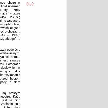
mando obozu w
idi-Huberman
ztery „strzępy
wnątrz” – przez
włok. Jak się
mimo wszystko
wyglądał obóz,
 dwóch części:
ięć o obozach.
1933 – 1999)”
zystkiego”, to
zają podejściu
zedstawialnym.
wycinek obrazu
e jest zawsze
u. Fotografie
 dosłownie i w
ni, gdyż takie
ekst wykonania
 przed byciem
łady, z jakim
e są prostym
ieostre. Każą
a jest na nich
 zasłania pole
, iż te cztery