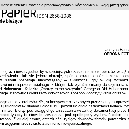
). Możesz zmienić ustawienia przechowywania plików cookies w Twojej przeglądar
ISSN 2658-1086
ie bieżące
Justyna Hann
OBRONA FOT
 się aż niewiarygodne, by w dzisiejszych czasach istnienie obrazów wciąż
wiedliwienia. Jak się jednak okazuje, spór o prawomocność istnienia obr
w historii pozostaje nierozwiązany – zwłaszcza, gdy w grę wchodzi
stawiania nieprzedstawialnego, z którym tak wyraźnie mamy do czynienia 
ci Holocaustu. Książka „Obrazy mimo wszystko” Georgesa Didi-Hubermana
yzację stanowisk i dyskursów dotyczących sposobów odczytywania obrazów 
odaje autor, z archiwów SS, sukcesywnie niszczonych przez samych oprawc
ia jakichkolwiek śladów Holocaustu, pozostało około czterdzieści tysięcy foto
, i mało. Biorąc pod uwagę chęć zniszczenia wszelkiej dokumentacji przez
zieści tysięcy to niewiele, zwłaszcza, jeśli spróbujemy wyobrazić sobie, ile
twiono. Z drugiej strony, czterdzieści tysięcy dowodów zbrodni potwierdza
ym zdjęciem rzeczywiste zaistnienie niewyobrażalnego.