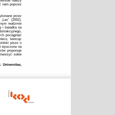
gmentów należy
ić nam poprzez
wykonane przez
„Las” (2002),
nym realizmie
ę i świadka na
strakcyjnego,
ych pociągnięć
ieco, tworząc
tolski pisze o
a i wyuczona na
azów proponuje
stworzyć sobie
 Universitas,