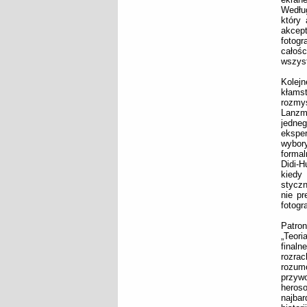
Według
który 
akcep
fotog
całoś
wszyst
Kolejn
kłamst
rozmy
Lanzm
jedneg
ekspe
wybory
formal
Didi-H
kiedy
styczn
nie pr
fotogr
Patron
„Teori
final
rozra
rozumo
przywo
heroso
najbar