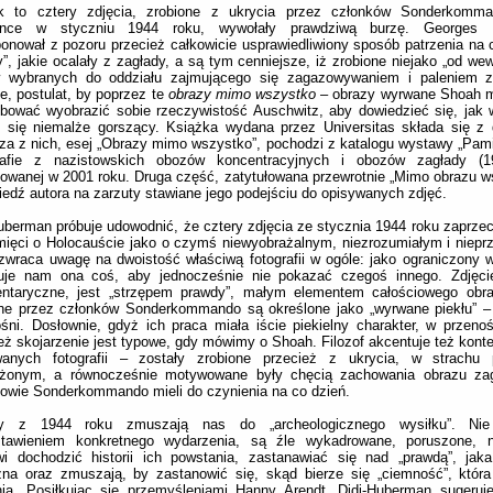
k to cztery zdjęcia, zrobione z ukrycia przez członków Sonderkom
ince w styczniu 1944 roku, wywołały prawdziwą burzę. Georges D
onował z pozoru przecież całkowicie usprawiedliwiony sposób patrzenia na c
”, jakie ocalały z zagłady, a są tym cenniejsze, iż zrobione niejako „od we
 wybranych do oddziału zajmującego się zagazowywaniem i paleniem z
e, postulat, by poprzez te
obrazy mimo wszystko
– obrazy wyrwane Shoah 
bować wyobrazić sobie rzeczywistość Auschwitz, aby dowiedzieć się, jak 
ł się niemalże gorszący. Książka wydana przez Universitas składa się z
za z nich, esej „Obrazy mimo wszystko”, pochodzi z katalogu wystawy „Pam
rafie z nazistowskich obozów koncentracyjnych i obozów zagłady (
zowanej w 2001 roku. Druga część, zatytułowana przewrotnie „Mimo obrazu ws
edź autora na zarzuty stawiane jego podejściu do opisywanych zdjęć.
uberman próbuje udowodnić, że cztery zdjęcia ze stycznia 1944 roku zaprzec
ięci o Holocauście jako o czymś niewyobrażalnym, niezrozumiałym i niepr
zwraca uwagę na dwoistość właściwą fotografii w ogóle: jako ograniczony 
uje nam ona coś, aby jednocześnie nie pokazać czegoś innego. Zdjęci
entaryczne, jest „strzępem prawdy”, małym elementem całościowego obraz
one przez członków Sonderkommando są określone jako „wyrwane piekłu” –
śni. Dosłownie, gdyż ich praca miała iście piekielny charakter, w przenoś
eż skojarzenie jest typowe, gdy mówimy o Shoah. Filozof akcentuje też kont
wanych fotografii – zostały zrobione przecież z ukrycia, w strachu
żonym, a równocześnie motywowane były chęcią zachowania obrazu zag
owie Sonderkommando mieli do czynienia na co dzień.
y z 1944 roku zmuszają nas do „archeologicznego wysiłku”. Ni
stawieniem konkretnego wydarzenia, są źle wykadrowane, poruszone, n
wi dochodzić historii ich powstania, zastanawiać się nad „prawdą”, jak
na oraz zmuszają, by zastanowić się, skąd bierze się „ciemność”, która
ia. Posiłkując się przemyśleniami Hanny Arendt, Didi-Huberman sugeruje