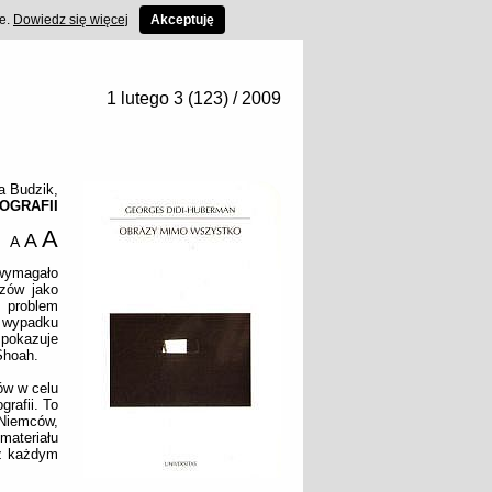
ce.
Dowiedz się więcej
Akceptuję
1 lutego 3 (123) / 2009
a Budzik
,
OGRAFII
A
A
A
 wymagało
azów jako
 problem
w wypadku
 pokazuje
Shoah.
ów w celu
grafii. To
 Niemców,
 materiału
 z każdym