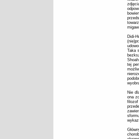
zdjęci
odpowi
bowiem
przed
towarz
migawk
Didi-H
(nie)p
udowod
Taka s
bezks
Shoah 
tej pe
możliw
niero
podobn
wyobra
Nie dl
ona zd
filoz
przed
zawier
sformu
wykazu
Główn
chorob
ekrane