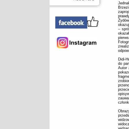
Jedna
Brzez
zaprop
prawdy
Żydów
okazuj
– spró
okaza
pierws
Fotog
zreali
odpowi
Didi-H
do pam
Autor 
pokaz
fragm
zrobi
przeno
przeci
opisy
zauwa
członk
Obraz
przed
widzo
widocz
widzen