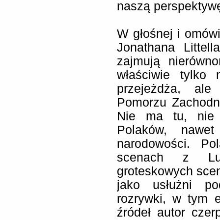
naszą perspektyw
W głośnej i omów
Jonathana Littel
zajmują nierówno
właściwie tylko 
przejeżdża, al
Pomorzu Zachodni
Nie ma tu, nie
Polaków, nawet
narodowości. Po
scenach z Lu
groteskowych sce
jako usłużni po
rozrywki, w tym e
źródeł autor czerp