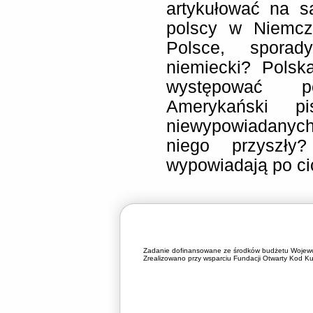
artykułować na s
polscy w Niemcz
Polsce, spora
niemiecki? Polsk
występować 
Amerykański p
niewypowiadanych
niego przyszł
wypowiadają po ci
Zadanie dofinansowane ze środków budżetu Wojewó
Zrealizowano przy wsparciu Fundacji Otwarty Kod Kul