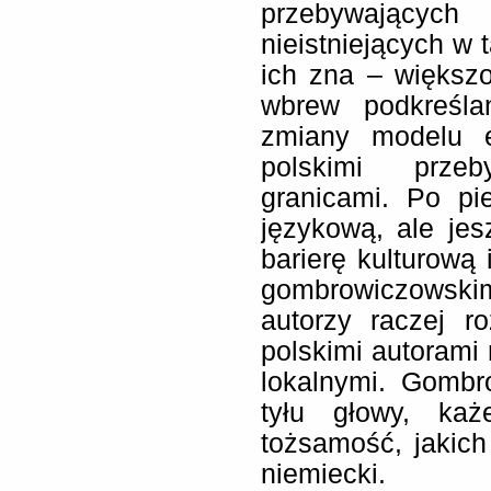
przebywając
nieistniejących w 
ich zna – większ
wbrew podkreśla
zmiany modelu em
polskimi prze
granicami. Po pi
językową, ale je
barierę kulturową
gombrowiczowsk
autorzy raczej r
polskimi autorami 
lokalnymi. Gombro
tyłu głowy, ka
tożsamość, jakich
niemiecki.