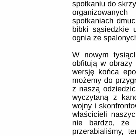
spotkaniu do skrzy
organizowanych
spotkaniach dmuc
bibki sąsiedzkie 
ognia ze spalonych
W nowym tysiąclec
obfitują w obrazy
wersję końca epo
możemy do przygr
z naszą odziedzic
wyczytaną z kano
wojny i skonfronto
właścicieli nasz
nie bardzo, że
przerabialiśmy, t