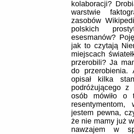
kolaboracji? Drob
warstwie faktog
zasobów Wikipedi
polskich pros
esesmanów? Poję
jak to czytają Ni
miejscach świate
przerobili? Ja ma
do przerobienia.
opisał kilka st
podróżującego z
osób mówiło o t
resentymentom, 
jestem pewna, czy
że nie mamy już w 
nawzajem w sp