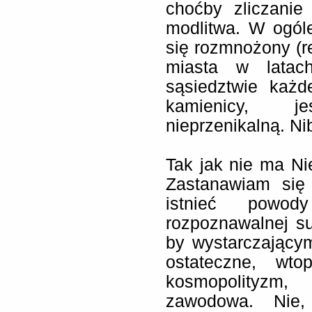
choćby zliczanie
modlitwa. W ogóle
się rozmnożony (re
miasta w latac
sąsiedztwie każd
kamienicy, j
nieprzenikalną. Nib
Tak jak nie ma N
Zastanawiam się
istnieć powod
rozpoznawalnej su
by wystarczający
ostateczne, wt
kosmopolityzm,
zawodowa. Nie,