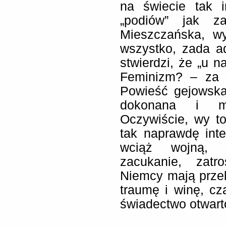
na świecie tak in
„podiów” jak z
Mieszczańska, wy
wszystko, zada ad
stwierdzi, że „u 
Feminizm? – za 
Powieść gejowska
dokonana i m
Oczywiście, wy to
tak naprawdę int
wciąż wojną, 
zacukanie, zatr
Niemcy mają przeko
traumę i winę, c
świadectwo otwart