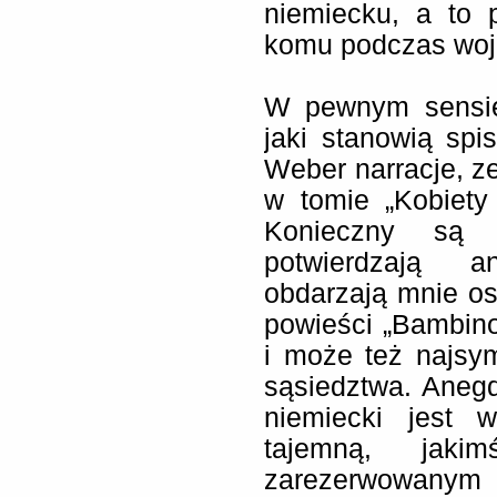
niemiecku, a to 
komu podczas wojn
W pewnym sensie 
jaki stanowią sp
Weber narracje, z
w tomie „Kobiet
Konieczny są „
potwierdzają a
obdarzają mnie os
powieści „Bambino”
i może też najsym
sąsiedztwa. Aneg
niemiecki jest
tajemną, jakim
zarezerwowanym