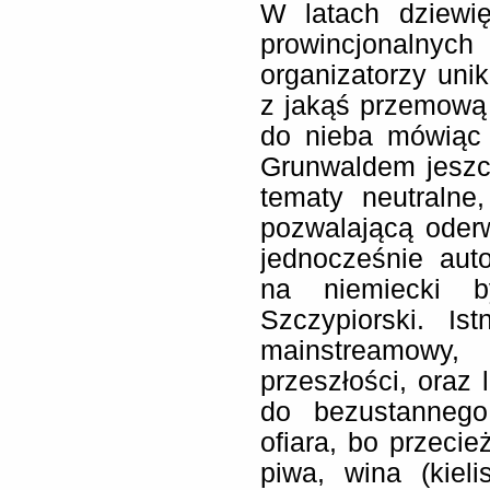
W latach dziewię
prowincjonal
organizatorzy unika
z jakąś przemową 
do nieba mówiąc
Grunwaldem jesz
tematy neutralne,
pozwalającą oderwa
jednocześnie aut
na niemiecki b
Szczypiorski. Is
mainstreamowy,
przeszłości, oraz 
do bezustannego 
ofiara, bo przeci
piwa, wina (kie