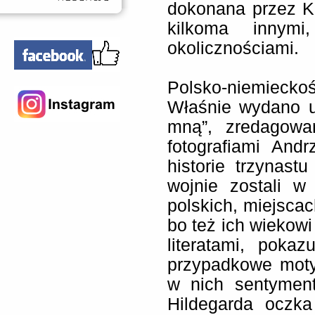
dokonana przez K
kilkoma innymi
okolicznościami.
Polsko-niemiecko
Właśnie wydano u
mną”, zredagowa
fotografiami And
historie trzynas
wojnie zostali w
polskich, miejscac
bo też ich wiekow
literatami, poka
przypadkowe moty
w nich sentymen
Hildegarda oczk