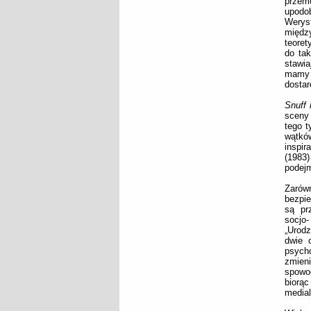
przem
upodo
Werys
między
teoret
do ta
stawia
mamy d
dosta
Snuff
sceny 
tego t
wątkó
inspir
(1983
podejm
Zaró
bezpie
są pr
socjo
„Urodz
dwie 
psych
zmieni
spowo
biorąc
medial