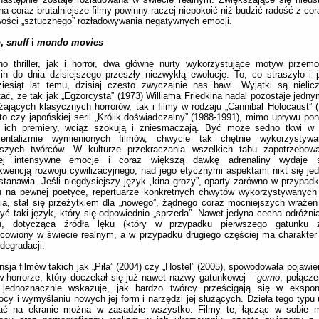
na coraz brutalniejsze filmy powinny raczej niepokoić niż budzić radość z co
ości „sztucznego” rozładowywania negatywnych emocji.
o
,
snuff
i
mondo movies
no thriller, jak i horror, dwa główne nurty wykorzystujące motyw przem
in do dnia dzisiejszego przeszły niezwykłą ewolucję. To, co straszyło i 
ziesiąt lat temu, dzisiaj często zwyczajnie nas bawi. Wyjątki są nielic
ać, że tak jak „Egzorcysta” (1973) Williama Friedkina nadal pozostaje jedny
żających klasycznych horrorów, tak i filmy w rodzaju „Cannibal Holocaust” 
o czy japońskiej serii „Królik doświadczalny” (1988-1991), mimo upływu po
d ich premiery, wciąż szokują i zniesmaczają. Być może sedno tkwi 
entalizmie wymienionych filmów, chwycie tak chętnie wykorzystyw
ejszych twórców. W kulturze przekraczania wszelkich tabu zapotrzebow
iej intensywne emocje i coraz większą dawkę adrenaliny wydaje s
wencją rozwoju cywilizacyjnego; nad jego etycznymi aspektami nikt się jed
stanawia. Jeśli niegdysiejszy język „kina grozy”, oparty zarówno w przypadku 
ru na pewnej poetyce, repertuarze konkretnych chwytów wykorzystywanych
ia, stał się przeżytkiem dla „nowego”, żądnego coraz mocniejszych wrażeń
yć taki język, który się odpowiednio „sprzeda”. Nawet jedyna cecha odróżniaj
ru, dotycząca źródła lęku (który w przypadku pierwszego gatunku 
cowiony w świecie realnym, a w przypadku drugiego częściej ma charakter
 degradacji.
sja filmów takich jak „Piła” (2004) czy „Hostel” (2005), spowodowała pojawi
w horrorze, który doczekał się już nawet nazwy gatunkowej –
gorno
; połącz
jednoznacznie wskazuje, jak bardzo twórcy prześcigają się w ekspo
cy i wymyślaniu nowych jej form i narzędzi jej służących. Dzieła tego typu 
ać na ekranie można w zasadzie wszystko. Filmy te, łącząc w sobie 