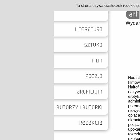
Ta strona używa ciasteczek (cookies
Wydan
Naras
filmow
Halto
nazyw
erotyk
admini
przemo
niewyo
opłaca
ekrani
połąc
upoka
rozcz
części