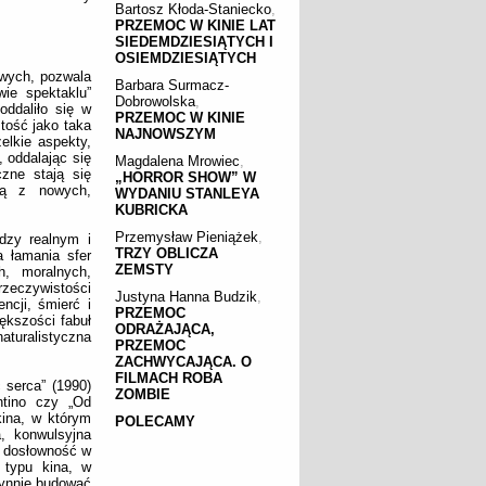
Bartosz Kłoda-Staniecko
,
PRZEMOC W KINIE LAT
SIEDEMDZIESIĄTYCH I
OSIEMDZIESIĄTYCH
owych, pozwala
Barbara Surmacz-
ie spektaklu”
Dobrowolska
,
oddaliło się w
PRZEMOC W KINIE
stość jako taka
NAJNOWSZYM
elkie aspekty,
 oddalając się
Magdalena Mrowiec
,
zne stają się
„HORROR SHOW” W
ną z nowych,
WYDANIU STANLEYA
KUBRICKA
Przemysław Pieniążek
,
dzy realnym i
TRZY OBLICZA
a łamania sfer
ZEMSTY
h, moralnych,
zeczywistości
Justyna Hanna Budzik
,
ncji, śmierć i
PRZEMOC
ększości fabuł
ODRAŻAJĄCA,
turalistyczna
PRZEMOC
ZACHWYCAJĄCA. O
FILMACH ROBA
 serca” (1990)
ZOMBIE
ntino czy „Od
kina, w którym
POLECAMY
, konwulsyjna
a dosłowność w
 typu kina, w
łynnie budować