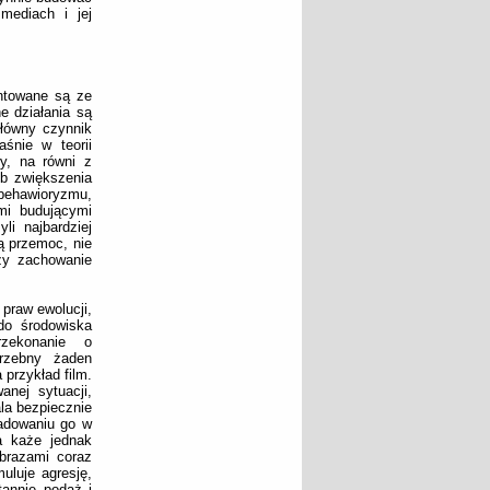
mediach i jej
ntowane są ze
e działania są
łówny czynnik
śnie w teorii
wy, na równi z
ub zwiększenia
behawioryzmu,
mi budującymi
li najbardziej
ją przemoc, nie
zy zachowanie
praw ewolucji,
do środowiska
rzekonanie o
trzebny żaden
przykład film.
anej sytuacji,
la bezpiecznie
ładowaniu go w
a każe jednak
obrazami coraz
uluje agresję,
tannie podaż i