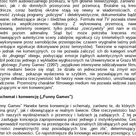
ość form audiowizualnego przekazu, w tym głównie telewizyjnego, zarówn
ieci, jak i do dorosłych przesycona jest przemocą. Brutalne są kres
odnicze, coraz bardziej okrutne stają się newsy w wiadomościach, 
rność zyskują programy „policyjne” i detektywistyczne, dokumentalne bą
owane, odtwarzające akcje i śledztwa policji. Formuła
real TV
pozwala stwier
ystarcza współczesnemu odbiorcy. Z wykreowaną przemocą, nawet
inowaną, jesteśmy oswojeni; tylko przekaz „rzeczywisty” jest nam w st
wiedni poziom adrenaliny. Stąd być może potrzeba kręcenia
mo
tawiających autentyczne sceny zabójstw, egzekucji czy śmiertelnych wypa
wykonywane przez samobójców, przestępców, czasem oryginalne taśmy polic
entujące egzekucje dokonywane przez terrorystów). Tworzone w najrozmai
e jednak nie komercyjnych, co nie pozwala zaliczyć ich do kategorii
snuf
ają do „drugiego” obiegu, podsycając emocje żądnych autentycznych wraż
dził podczas jednego z wykładów wygłoszonych na Uniwersytecie w Grazu M
 głośnego „Funny Games” (1997): „wyjątkowo intensywne oddziaływanie film
ymi mediami bierze się stąd, że działa on jednocześnie na zmysł wzr
rzymia obraz, pokazuje wydarzenia w szybkim, nie pozwalającym na refl
cyjnie odtwarza rzeczywistość lub tworzy nowe rzeczywistości, umożliwiają
dczenie. Przemożny charakter filmowego medium nie pozwala widzowi zast
ązującymi w nim konwencjami”.
schemat i konwencję („Funny Games”)
nny Games” Haneke łamie konwencje i schematy, zarówno te, do których 
ina grozy”, jak i obowiązujące w realnym świecie. Obie rzeczywistości ba
ch naszych wyobrażeniach o przemocy i ludziach ją zadających. Z tej p
 zasługuje koncepcja zaproponowana przez jednego z instynktywistów, Ce
wprowadził rozróżnienie na przestępców okazjonalnych (działających pod wp
czności zewnętrznych) oraz posiadających tzw. „gen zła”, determinujący
ter ich osobowości. Co najistotniejsze dla kinowego wizerunku przestępcy, L