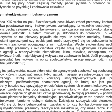
cie. Od tej pory coraz częściej zaczęły padać pytania o przemoc w 
ływanie na psychikę i zachowania człowieka.
y instynktywizmem i behawioryzmem
ńca XIX wieku na polu filozoficznych poszukiwań źródeł przemocy konfro
wa podstawowe nurty: instynktywizm, zakładający, iż wszelkie destrukcyjn
oną cechą człowieka, oraz behawioryzm, wskazujący na środowisko jako g
łtowania jednostki, a zatem również jej skłonności do przemocy. To wła
iorystów po raz pierwszy pojawiła się myśl, iż przekaz medialny, filmo
yciami społecznymi czy osobistymi, może przyczynić się do pobudzenia l
ywnych zachowań obcującego z nim człowieka. Wedle zwolenników neo
alne akty przemocy i okrucieństwa często stają się głównymi czynnika
 agresji w rzeczywistości niemedialnej. Kino, telewizja, czasopisma, czy
otwórcze środki, najefektywniej wpływają na zachowanie ludzi. Jeśli propagu
pozostać bez wpływu na obraz społeczeństwa, relacje między ludźmi c
tnej jednostki” (3).
 instynktywistów, nasze skłonności do agresywnych zachowań są pochodną 
cy których przetrwać mogą tylko gatunki najlepiej przystosowujące się 
trznego. Istotą wszelkich koncepcji instynktywistycznych jest p
nicznym, podświadomym charakterze agresji, do której nie jest po
rzny bodziec czy sprzyjający okrucieństwu system lub element kulturowy, na 
cej, zwolennicy tej opcji sądzą, że właśnie kino – jako rodzaj wykreow
wiającej dojście do głosu sztucznie generowanej, fikcyjnej przemocy – pozwa
ować pierwotne instynkty destrukcyjne, przeciwdziałając w ten sposób roz
ntrolowanej formie w realnym świecie. Dzisiejsza rzeczywistość ekranow
ylić się do teorii behawioralnej i zapytać o to, czy bombardowanie nas 
ej wyrafinowanej przemocy rzeczywiście rozładowuje, czy może raczej kum
następnie zostaje rozładowana w świecie realnym. Zwiększające się nieus