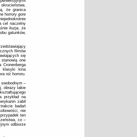
perwersyjnymi
okrucieństwa.
ą, że granica
ne horrory
gore
niejednokrotnie
a cel naczelny
nie iluzja, że
 obu gatunków,
rzedstawiający
ycznych filmów
awiających się
, stanowią one
da Cronenberga
 klasyki kina
ra niż horroru.
 o swobodnym –
j, obrazy takie
ształtującego
a przykład na
erykanin zabił
 trakcie badań
obowości, nie
 przypadek ten
zeństwa, co –
yjnym odbiorze