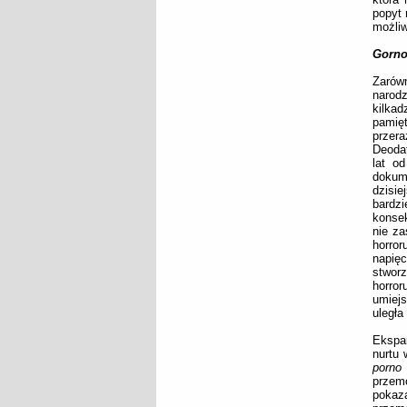
popyt 
możliw
Gorn
Zarów
narodz
kilkad
pamięt
przera
Deodat
lat o
dokum
dzisi
bardz
konsek
nie za
horro
napięc
stworz
horro
umiejs
uległa
Ekspan
nurtu 
porno
przemo
pokaz