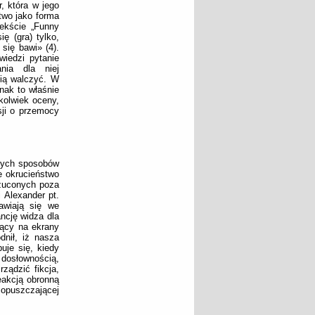
, która w jego
stwo jako forma
ekście „Funny
ę (gra) tylko,
się bawi» (4).
iedzi pytanie
nia dla niej
nią walczyć. W
nak to właśnie
jkolwiek oceny,
sji o przemocy
nych sposobów
e okrucieństwo
rzuconych poza
 Alexander pt.
jawiają się we
ncję widza dla
zący na ekrany
dnił, iż nasza
je się, kiedy
dosłownością,
ządzić fikcja,
eakcją obronną
 opuszczającej