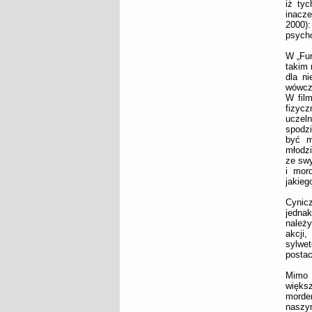
iż tyc
inacze
2000):
psycho
W „Fun
takim 
dla n
wówcza
W film
fizycz
uczeln
spodzi
być m
młodzi
ze swy
i mor
jakieg
Cynic
jednak
należ
akcji
sylwet
postac
Mimo c
większ
morde
naszym