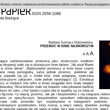
). Możesz zmienić ustawienia przechowywania plików cookies w Twojej przeglądar
ISSN 2658-1086
ie bieżące
Barbara Surmacz-Dobrowolska
,
PRZEMOC W KINIE NAJNOWSZYM
A
A
A
tające zainteresowanie przemocą jako skutecznym środkiem
ej ekspresji stało się w dzisiejszym kinie faktem. Jak pisał Marek
f w „Kinie lęków”: „Nadużywanie przemocy w kinie bywa często
ane nową pornografią, sama jednak przemoc, podobnie jak
a, pojawiła się już u źródeł kina, stale potępiana, zwalczana
stracyjnymi zakazami, stale jednak narastająca” (1). Eskalacja
cy w mediach (nie tylko w kinie) osiągnęła dziś skalę niegdyś
brażalną. Okrucieństwo stało się towarem zdecydowanie bardziej
lnym niż seks, choć bardzo często oba te aspekty są ze sobą na
e łączone. Co więcej, przemoc, tak jak i bezpośrednio z nią związana cielesn
zeniu ze specyficznym, bezpośrednim sposobem oddziaływania obrazu
rzane ciało przestało być rozpatrywane w kategoriach podmiotu
łonkowanym przedmiotem, który można, a wręcz należy, dowolnie „konfigu
ej twórców zajmuje nie zło samo w sobie, lecz jego czysto fizyczny, wręcz 