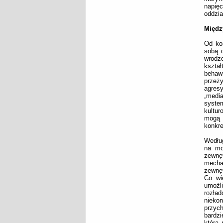
napię
oddzia
Międz
Od ko
sobą d
wrodz
kszta
behaw
przeż
agres
„medi
system
kultur
mogą 
konkre
Według
na mo
zewnę
mecha
zewnęt
Co wię
umożli
rozład
nieko
przych
bardzi
która 