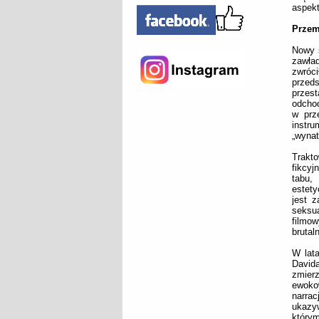
aspekt
Przem
Nowy s
zawła
zwróci
przeds
przest
odchod
w prz
instr
„wynat
Trakt
fikcy
tabu,
estet
jest z
seksua
filmo
brutal
W lata
David
zmierz
ewoko
narrac
ukazy
którym