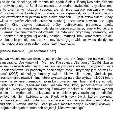
jąc dzieło Hanekego, nie można nie zgodzić się z Beatą Kosińską-Krippner
ie, powołując się na Schillera, napisała, iż „trudno powiedzieć, czy okrucień
y to znak tylko naszych czasów, ale jak przerażająco ironicznie w kont
 brzmią słowa Fryderyka Schillera, który zapewniał, że «człowiek bawi si
jest człowiekiem w pełnym tego słowa znaczeniu; i jest człowiekiem, kiedy 
wiona motywów zbrodnia przeraża bardziej, pozostawia bowiem bez odpow
zego?”. Kino zwykło ponawiać próby definiowania przemocy, szuka
iedliwień, a w konsekwencji udzielania odpowiedzi na pytanie o to, jak z 
 Games” nie znajdziemy odpowiedzi na pytanie o przyczyny przemocy, jed
lm, poprzez brak głębokiej analizy postaci i sytuacji, brak komentarza i jakie
z ukazanie przeciętności oraz specyficzną grę z widzem, wnosi do dysku
 niż niejedna teoria psycho-, socjo- czy filozoficzna.
granicę tolerancji („Nieodwracalne”)
oc we współczesnym świecie jest problemem, z którego kino na wiele róż
e inspirację. Doskonały film Matthieu Kassovitza „Nienawiść” (1995) ukazuj
e się w grupach etnicznych funkcjonujących poza własnym terytorium, wy
s społeczeństwa. W podobnym społecznym tonie utrzymany jest obraz Lexi
gans” (2005), ukazujący brutalny świat kibiców piłki nożnej. Jednak po
zesnym kinie również filmy, które wystawiają na próbę wytrzymałość i tolera
wanej na ekranie przemocy. Takim kontrowersyjnym filmem stał się wchod
 2002 roku film „Nieodwracalne” Gaspara Noé, który jednoznacznie udowo
ancja dla ukazywanego za pomocą filmowego medium okrucieństwa wyczerpu
je się, że wydarzenia, pokazane na ekranie z przyprawiającą o mdłości 
by być udziałem każdego z nas. Kiedy w filmowy świat, którym powinna r
a najniższego rzędu brutalność otaczającej nas rzeczywistości, naturalną r
burzenie i niezrozumienie. Stąd pewnie manifestacyjne exodusy widowni,
 najrozmaitszych momentach projekcji „Nieodwracalnego”.