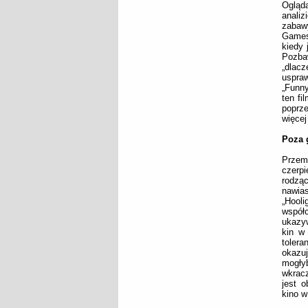
Ogląda
analiz
zabaw
Games”
kiedy 
Pozba
„dlac
uspraw
„Funny
ten fi
poprze
więcej
Poza 
Przem
czerpi
rodząc
nawia
„Hooli
współc
ukazy
kin w
toler
okazu
mogły
wkracz
jest o
kino w