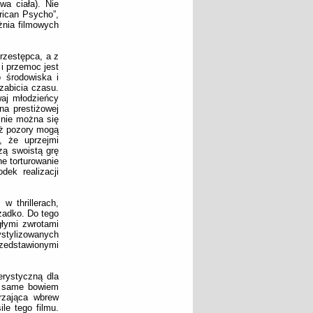
wa ciała). Nie
rican Psycho”,
żnia filmowych
rzestępca, a z
i przemoc jest
 środowiska i
zabicia czasu.
dwaj młodzieńcy
na prestiżowej
 nie można się
iż pozory mogą
, że uprzejmi
zą swoistą grę
ne torturowanie
ek realizacji
 thrillerach,
zadko. Do tego
łymi zwrotami
stylizowanych
rzedstawionymi
erystyczną dla
ie same bowiem
rzająca wbrew
le tego filmu.