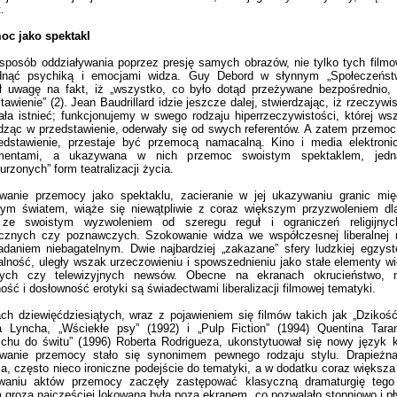
.
oc jako spektakl
posób oddziaływania poprzez presję samych obrazów, nie tylko tych film
dnąć psychiką i emocjami widza. Guy Debord w słynnym „Społeczeństw
ł uwagę na fakt, iż „wszystko, co było dotąd przeżywane bezpośrednio, 
tawienie” (2). Jean Baudrillard idzie jeszcze dalej, stwierdzając, iż rzeczywi
ała istnieć; funkcjonujemy w swego rodzaju hiperrzeczywistości, której wsz
ząc w przedstawienie, oderwały się od swych referentów. A zatem przemoc,
edstawienie, przestaje być przemocą namacalną. Kino i media elektronic
umentami, a ukazywana w nich przemoc swoistym spektaklem, jed
urzonych” form teatralizacji życia.
owanie przemocy jako spektaklu, zacieranie w jej ukazywaniu granic mię
jnym światem, wiąże się niewątpliwie z coraz większym przyzwoleniem dl
 ze swoistym wyzwoleniem od szeregu reguł i ograniczeń religijnyc
ycznych czy poznawczych. Szokowanie widza we współczesnej liberalnej r
adaniem niebagatelnym. Dwie najbardziej „zakazane” sfery ludzkiej egzyste
lność, uległy wszak urzeczowieniu i spowszednieniu jako stałe elementy wi
wych czy telewizyjnych newsów. Obecne na ekranach okrucieństwo, na
ność i dosłowność erotyki są świadectwami liberalizacji filmowej tematyki.
ch dziewięćdziesiątych, wraz z pojawieniem się filmów takich jak „Dzikość
a Lyncha, „Wściekłe psy” (1992) i „Pulp Fiction” (1994) Quentina Tara
chu do świtu” (1996) Roberta Rodrigueza, ukonstytuował się nowy język 
wanie przemocy stało się synonimem pewnego rodzaju stylu. Drapieżna
ja, często nieco ironiczne podejście do tematyki, a w dodatku coraz większ
waniu aktów przemocy zaczęły zastępować klasyczną dramaturgię tego
 groza najczęściej lokowana była poza ekranem, co pozwalało stopniowo i p