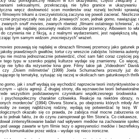
ocy oraz pornograficzny realizm w ich ukazywaniu, często związany z 
baniami seksualnymi, przekraczają nie tylko granice w ukazywaniu 
tyczna wręcz dosłowność scen morderstw oraz rozwój techniki sprawiaj
 filmowymi trikami a rzeczywistością zaczyna się powoli zacierać. Niezliczo
ycznie przyzwyczaiły nas już do „krwawych” scen, jednak
gorno
, nawiązując 
k zwanych
snuff movies
, zwanych również „filmami ostatniego tchnienia”, z
ją sobie jak najdalej posunięty realizm obrazów przemocy. Albowiem to właś
o czynienia nie z fikcją, a z realnymi wydarzeniami, jest największą siłą
rczając tym samym widzom „mocniejszych” wrażeń.
 movies
posuwają się najdalej w obrazach filmowej przemocy jako gatunek p
jakoby prawdziwych gwałtów, tortur czy wreszcie zabójstw. Istnienia autent
ypu nie można jednoznacznie potwierdzić, choć sam fakt coraz częściej poj
w tego typu w szeroko pojętej kulturze wydaje się znamienny. Co więcej
ację nie tylko dla reżyserów kina
gore
. Filmy takie jak „Videodrom” Davi
) czy „Osiem milimetrów” (1999) Joela Schumachera przeszły już do
ującego tę tematykę, sytuując się raczej w okolicach ram gatunkowych thrille
wno
gorno
, jak i
snuff
wydają się wychodzić naprzeciw teorii instynktywistów
cznym – ujściu agresji. Z drugiej strony, dla wyznawców teorii behawioralne
zede wszystkim podstawowymi czynnikami współczesnego środowiska k
- i psychospołeczny charakter człowieka. Reakcje na niektóre obrazy, n
onych morderców” (1994) Olivera Stone’a, po obejrzeniu których młody Am
osoby ze swojej najbliższej rodziny, wydają się potwierdzać tę tezę. W
ologicznych okazało się co prawda, że zabójca miał mocne zaburzenia os
a to jednak faktu, że do czynu zainspirował go film Stone’a. Co ciekawsze,
dował zintensyfikowanie badań nad wpływem mediów na zachowanie społec
 pod uwagę zawarte w tym filmie tezy o agresywności mediów i bezrefleks
nych komunikatów przez widza – wydaje się nieco ironiczne.