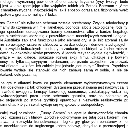
h drugich wyróżniają pewne określone cechy fizyczne (rysy twarzy, budo
j jest w kinie (pomijając kilka wyjątków, takich jak Patrick Bateman z „Ame
 charakterystyczna, najczęściej w jakiś sposób odrażająca fizjonomia wyró
patów z grona „normalnych” ludzi.
ny Games” nie tylko ten schemat zostaje przełamany. Zwykle młodociany p
mamy do czynienia w filmie Hanekego, pochodzi albo z patologicznej rodziny 
iego sposobem odreagowania traumy dzieciństwa, albo z bardzo bogatego
s okrucieństwo wiąże się z poszukiwaniem mocniejszych wrażeń i chęcią 
ie Austriaka zabijanie funkcjonuje jako element gry, a jej inicjatorami są 
nie sprawiający wrażenie chłopców z bardzo dobrych domów, studiujących 
i, niezwykle kulturalnych i budzących zaufanie, po których w żadnej mierze
ewać jakichkolwiek aktów przemocy. A jednak reżyser wydaje się twierdzić, 
ylące – jak dalece, pokazuje rozwój akcji filmu. Okazuje się bowiem
eńcy nie tylko są seryjnymi mordercami, ale przede wszystkim, że prowad
mi ofiarami, w której ich zabicie jest jedynie „naturalnym” finałem. Psychicz
dowanie wydaje się stanowić dla nich zabawę samą w sobie, a nie środ
okolwiek celu poza nią.
zna gra z ofiarami bywa co prawda elementem wykorzystywanym często w
 tak dosłownie i z tak chłodnym dystansem przedstawiana jest nadzwyczaj r
y zwrócić uwagę na łamiący konwencję scenariusz, zaskakujący widza nag
, wykraczającymi poza utarte schematy gatunku, oraz na zderzenie wy
ek stojących po stronie gry/fikcji oprawców z niezwykle realistycznie p
iami ofiar, których świat wydaje się wyjątkowo prawdopodobny.
ałej swej brutalności, „Funny Games” nie epatuje drastycznością charakt
ości dzisiejszych filmów. Zbrodnie dokonywane się tutaj poza kadrem, n
rstwa, a niezwykła konsekwencja i logika gry głównych bohaterów, zmie
 oczekiwaniom do tragicznego końca zabawy, decydują o przerażającej si