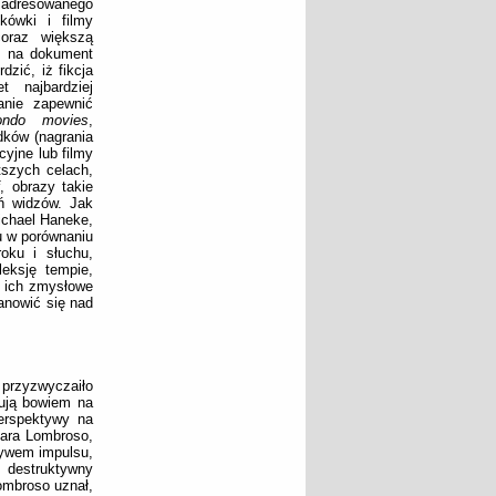
o adresowanego
kówki i filmy
coraz większą
dź na dokument
dzić, iż fikcja
 najbardziej
anie zapewnić
ndo movies
,
dków (nagrania
yjne lub filmy
tszych celach,
f
, obrazy takie
eń widzów. Jak
ichael Haneke,
u w porównaniu
oku i słuchu,
eksję tempie,
c ich zmysłowe
anowić się nad
przyzwyczaiło
zują bowiem na
erspektywy na
sara Lombroso,
ływem impulsu,
 destruktywny
ombroso uznał,