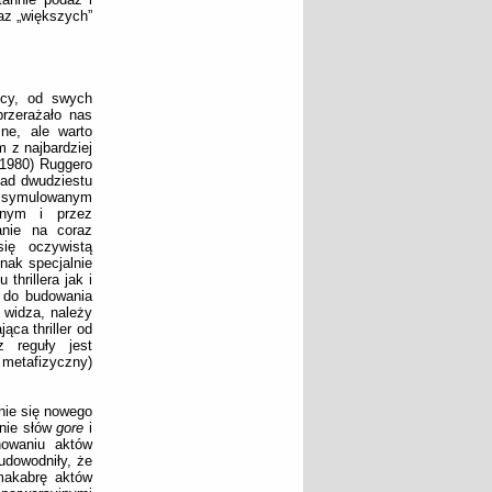
raz „większych”
ocy, od swych
przerażało nas
zne, ale warto
m z najbardziej
(1980) Ruggero
nad dwudziestu
w symulowanym
anym i przez
anie na coraz
ię oczywistą
nak specjalnie
thrillera jak i
 do budowania
 widza, należy
ąca thriller od
z reguły jest
 metafizyczny)
enie się nowego
enie słów
gore
i
nowaniu aktów
udowodniły, że
makabrę aktów