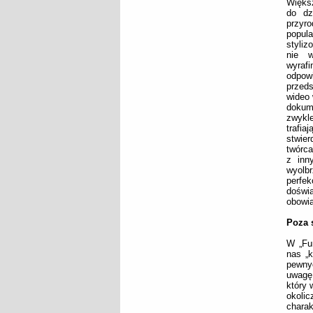
Większ
do dz
przyr
popula
styliz
nie w
wyraf
odpo
przeds
wideo 
dokum
zwykl
trafi
stwier
twórca
z inn
wyolb
perfek
doświa
obowi
Poza 
W „Fu
nas „k
pewny
uwagę
który 
okoli
charak