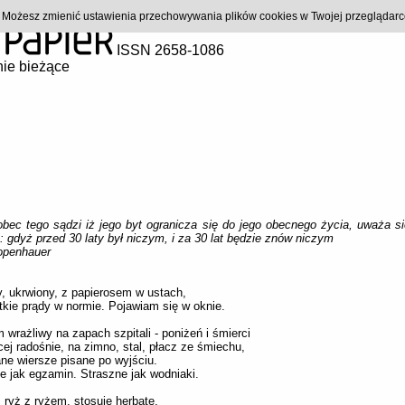
). Możesz zmienić ustawienia przechowywania plików cookies w Twojej przeglądar
ISSN 2658-1086
ie bieżące
bec tego sądzi iż jego byt ogranicza się do jego obecnego życia, uważa s
: gdyż przed 30 laty był niczym, i za 30 lat będzie znów niczym
openhauer
, ukrwiony, z papierosem w ustach,
kie prądy w normie. Pojawiam się w oknie.
 wrażliwy na zapach szpitali - poniżeń i śmierci
ej radośnie, na zimno, stal, płacz ze śmiechu,
ne wiersze pisane po wyjściu.
 jak egzamin. Straszne jak wodniaki.
ryż z ryżem, stosuję herbatę.