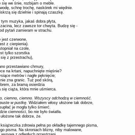
 się we śnie, rozbijam o meble.
wodę, schnę trochę, naskórek mi więdnie.
 iskrzą się dzielnie i spinają czaszkę.
 tym muzyka, jakaś dobra płyta,
 zacina, lecz zawsze tor chwyta. Budzę się -
od pytań zamieram w strachu.
e jest czerwone,
est z cierpienia).
stopniał na czole,
est tylko szorstka
 się z przestrachu),
ano przestawiano chmury,
ęce na krtani, napuchnięte mięśnie?
ysiące metrów i nagłe pęknięcie;
 nie zna granic. Tuż pod skórą,
brem, za bramą osierdzia
a się ciąża, która mnie uśmierca.
o, ciemno, ciemno. Wszyscy odchodzą w ciemność.
 puste w pustkę
. Widziałem włosy ułożone tak dobrze,
supłać je mogła tylko śmierć.
dzie ciemności, bo nie było światła.
ułożone tak dobrze, że.
o książeczka zdrowia pełna po okładkę tajemnego pisma,
go pisma. Na skroniach blizny, niby malowane,
ę wyrywa z odległych przestrzeni.