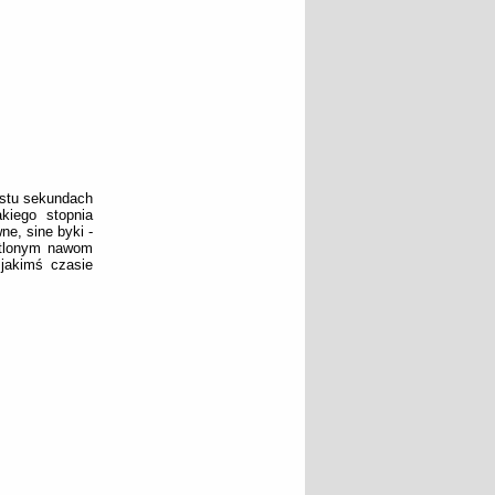
astu sekundach
kiego stopnia
ne, sine byki -
ietlonym nawom
jakimś czasie