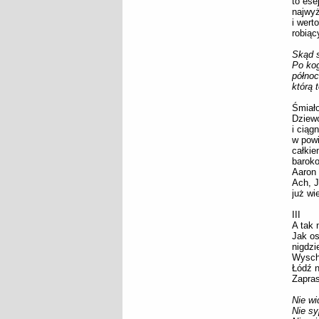
to ese
najwyż
i wert
robiąc
Skąd s
Po kog
północ
którą 
Śmiało
Dziew
i ciąg
w powi
całkie
baroko
Aaron 
Ach, J
już wi
III
A tak 
Jak os
nigdzi
Wysch
Łódź n
Zapras
Nie wi
Nie sy