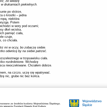
erz, że wiedzę
 w drukarniach piekielnych.
unie po skórze,
a o krostki – jedna
 ropą, niektóra
bryzga. Potem
wchodzi w wory pod oczami;
sy dłoń wciska,
ich pamięć ciała,
ele czuje,
e, co chciała.
trz mi w oczy, bo zobaczę siebie.
ko odwrócę by na siebie patrzeć.
zszelestnego w trzęsawisku ciała.
tko rozdrobnione. Wchodzę
sca nieoczekiwane. Chciałem dobrze.
nem, na czczo, uczę się wpatrywać.
dzę nic, grube nic bez końca.
ansowane ze środków budżetu Województwa Śląskiego.
zy wsparciu Fundacji Otwarty Kod Kultury.