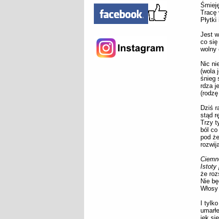
Śmieję
Tracę 
Płytki
Jest w
co się
wolny 
Nic ni
(wola j
śnieg 
rdza j
(rodzę
Dziś r
stąd r
Trzy t
ból co
pod że
rozwij
Ciemn
Istoty
że roz
Nie bę
Włosy 
I tylk
umarłe
jęk si