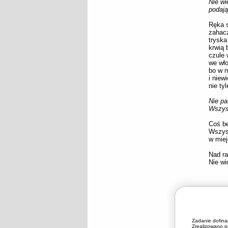
Nie wi
podają
Ręka s
zahacz
tryska
krwią 
czule 
we wło
bo w n
i niewi
nie tyl
Nie pa
Wszyst
Coś be
Wszys
w miej
Nad ra
Nie wi
Zadanie dofin
Zrealizowano pr