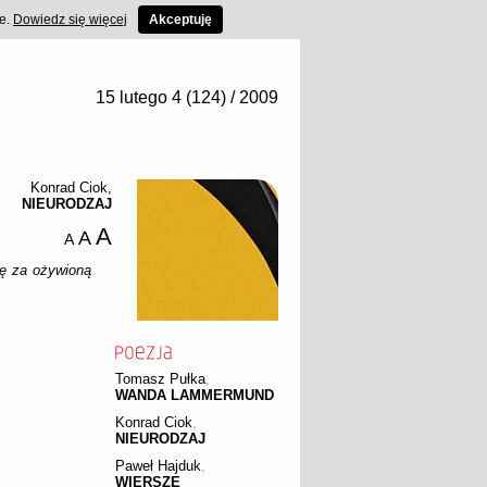
ce.
Dowiedz się więcej
Akceptuję
15 lutego 4 (124) / 2009
Konrad Ciok
,
NIEURODZAJ
A
A
A
ię za ożywioną
Tomasz Pułka
,
WANDA LAMMERMUND
Konrad Ciok
,
NIEURODZAJ
Paweł Hajduk
,
WIERSZE