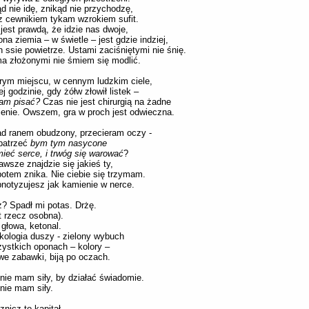
d nie idę, znikąd nie przychodzę,
z cewnikiem tykam wzrokiem sufit.
 jest prawdą, że idzie nas dwoje,
na ziemia – w świetle – jest gdzie indziej,
 ssie powietrze. Ustami zaciśniętymi nie śnię.
a złożonymi nie śmiem się modlić.
ym miejscu, w cennym ludzkim ciele,
ej godzinie, gdy żółw złowił listek –
am pisać?
Czas nie jest chirurgią na żadne
enie. Owszem, gra w proch jest odwieczna.
d ranem obudzony, przecieram oczy -
patrzeć
bym tym nasycone
ieć serce, i trwóg się warować
?
awsze znajdzie się jakieś ty,
potem znika. Nie ciebie się trzymam.
pnotyzujesz jak kamienie w nerce.
z? Spadł mi potas. Drżę.
st rzecz osobna).
 głowa, ketonal.
ologia duszy - zielony wybuch
ystkich oponach – kolory –
we zabawki, biją po oczach.
nie mam siły, by działać świadomie.
nie mam siły.
znicz to kapitał,