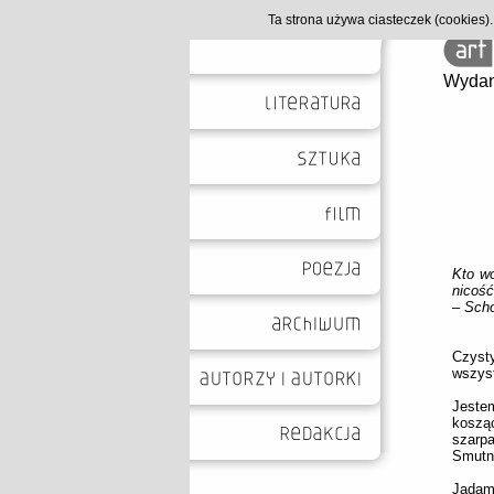
Ta strona używa ciasteczek (cookies
Wydan
Kto wo
nicość
– Sch
Czysty
wszyst
Jestem
kosząc
szarpa
Smutne
Jadam 