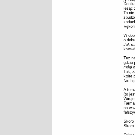
Doniką
leżąc 
To nie
zbudzo
zaduch
Rękom
W dobr
o dobr
Jak m
krwawi
Tuż na
gdzie 
mógł m
Tak, z
które 
Nie hi
A tera
(to je
Wiruje
Farmak
na wsz
fałszy
Skoro 
Skoro 
Dobry 