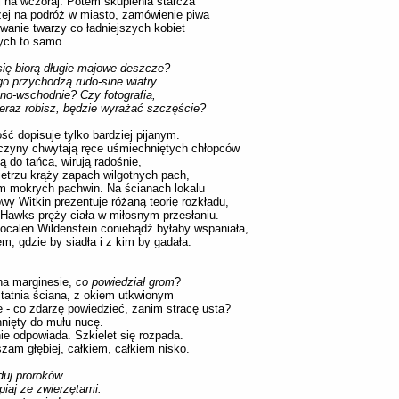
j na wczoraj. Potem skupienia starcza
ej na podróż w miasto, zamówienie piwa
owanie twarzy co ładniejszych kobiet
ych to samo.
ię biorą długie majowe deszcze?
o przychodzą rudo-sine wiatry
no-wschodnie? Czy fotografia,
teraz robisz, będzie wyrażać szczęście?
ść dopisuje tylko bardziej pijanym.
czyny chwytają ręce uśmiechniętych chłopców
ną do tańca, wirują radośnie,
etrzu krąży zapach wilgotnych pach,
m mokrych pachwin. Na ścianach lokalu
wy Witkin prezentuje różaną teorię rozkładu,
Hawks pręży ciała w miłosnym przesłaniu.
ocalen Wildenstein coniebądź byłaby wspaniała,
em, gdzie by siadła i z kim by gadała.
na marginesie,
co powiedział grom
?
tatnia ściana, z okiem utkwionym
e - co zdarzę powiedzieć, zanim stracę usta?
nięty do mułu nucę.
ie odpowiada. Szkielet się rozpada.
zam głębiej, całkiem, całkiem nisko.
duj proroków.
piaj ze zwierzętami.