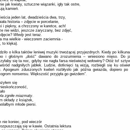
ie jak kwiaty, sztuczne wiązanki, igły tak ostre,
ują kamień.
eścia jeden lat, dwadzieścia dwa, trzy,
ała historia – zdjęcie w porcelanie,
i i piękny, a chrzczony w karetce, ach!
e nie widzi, jeszcze zaryczany, bez zdjęć,
zdjęcie?
Wtedy
jest teraz.
a ma wielkie - wieczorem zaciemnia -
, to klęka).
dziło o kilka taktów leniwej muzyki trwożącej przyjezdnych. Kiedy po kilkun
no i głośnym „dość" dawano do zrozumienia – wniesiono mięso. Do ja
zyłaby się ta noc, gdyby nie nagła farsa nieświeżej wołowiny? Otóż to! sztyw
wśród nadgniłych jabłek. Ludzie, dotknięci tą wizją, rozbiegli się ku ośw
u. Apogeum zduszonych kwileń rozbłysło jak późna gwiazda, dopiero po 
 ogrom nonsensu. Większość przyjęła go gwizdem”.
żyłem się
 nieskończoność,
iało
la zgniłe miazmaty
.
m okłady z książek,
olałbym młode piersi.
 nie koniec, pod wieczór
rozpuszczają się w kawie. Ostatnia lektura