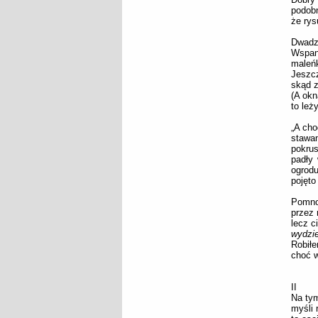
podobn
że rys
Dwadzi
Wspani
maleńk
Jeszcz
skąd 
(A okn
to leży
„A cho
stawa
pokrus
padły 
ogrod
pojęto
Pomno
przez
lecz c
wydzie
Robiłe
choć w
II
Na tym
myśli 