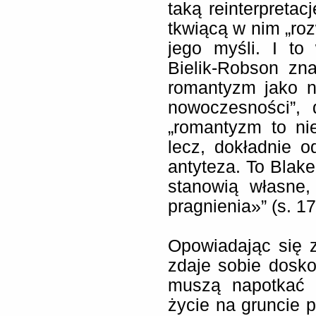
taką reinterpretac
tkwiącą w nim „roz
jego myśli. I to
Bielik-Robson zn
romantyzm jako n
nowoczesności”, 
„romantyzm to ni
lecz, dokładnie od
antyteza. To Blake
stanowią własne,
pragnienia»” (s. 17
Opowiadając się 
zdaje sobie dosko
muszą napotkać c
życie na gruncie p