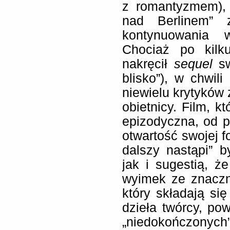
z romantyzmem), 
nad Berlinem” z
kontynuowania 
Chociaż po kilku
nakręcił
sequel
sw
blisko”), w chwil
niewielu krytyków 
obietnicy. Film, k
epizodyczna, od 
otwartość swojej f
dalszy nastąpi” 
jak i sugestią, ż
wyimek ze znaczni
który składają się
dzieła twórcy, po
„niedokończonych