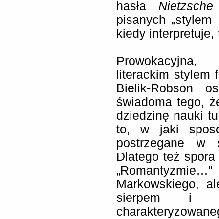
hasła
Nietzsche
pisanych „stylem 
kiedy interpretuje, 
Prowokacyjna,
literackim stylem 
Bielik-Robson o
świadoma tego, że
dziedzinę nauki tu
to, w jaki spos
postrzegane w s
Dlatego też spor
„Romantyzmie…
Markowskiego, ale
sierpem i m
charakteryzow