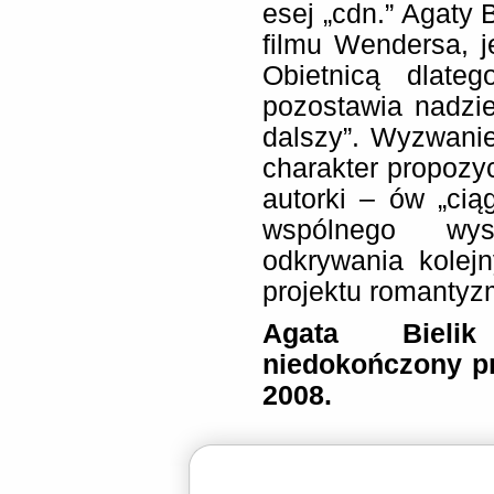
esej „cdn.” Agaty 
filmu Wendersa, j
Obietnicą dlate
pozostawia nadzie
dalszy”. Wyzwani
charakter propozyc
autorki – ów „cią
wspólnego wysi
odkrywania kolej
projektu romantyz
Agata Bieli
niedokończony pr
2008.