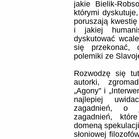
jakie Bielik-Rob
którymi dyskutuje
poruszają kwestię n
i jakiej human
dyskutować wcale
się przekonać, 
polemiki ze Slavo
Rozwodzę się tut
autorki, zgroma
„Agony” i „Interwe
najlepiej uwid
zagadnień, o j
zagadnień, któr
domeną spekulacji
słoniowej filozofó