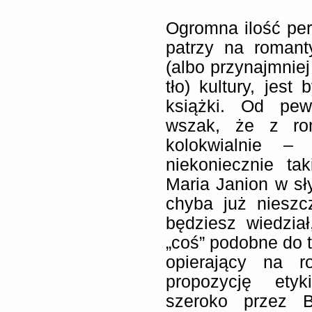
Ogromna ilość per
patrzy na roman
(albo przynajmnie
tło) kultury, jest
książki. Od pe
wszak, że z ro
kolokwialnie –
niekoniecznie ta
Maria Janion w sł
chyba już nieszc
będziesz wiedzia
„coś” podobne do t
opierający na r
propozycję etyk
szeroko przez B