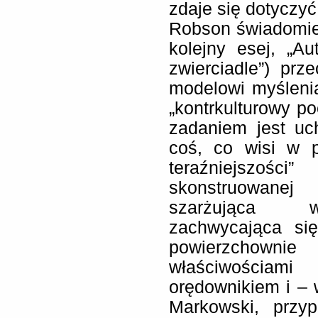
zdaje się dotyczyć 
Robson świadomie 
kolejny esej, „Au
zwierciadle”) pr
modelowi myślenia,
„kontrkulturowy po
zadaniem jest uc
coś, co wisi w p
teraźniejszośc
skonstruowanej
szarżująca w
zachwycająca si
powierzchown
właściwościami
orędownikiem i – 
Markowski, przy