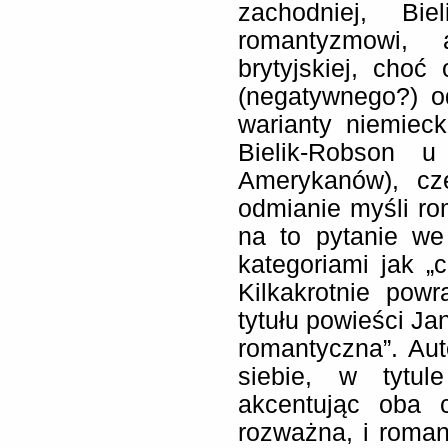
zachodniej, Bi
romantyzmowi, 
brytyjskiej, choć
(negatywnego?) od
warianty niemieck
Bielik-Robson u
Amerykanów), cz
odmianie myśli r
na to pytanie we 
kategoriami jak „c
Kilkakrotnie pow
tytułu powieści Ja
romantyczna”. Au
siebie, w tytul
akcentując oba c
rozważna, i roman