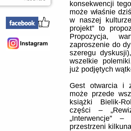
konsekwencji tego
może właśnie dziś
w naszej kulturz
projekt” to prop
Propozycja, wa
zaproszenie do dys
szeregu dyskusji)
wszelkie polemiki,
już podjętych wąt
Gest otwarcia i 
może przede wszy
książki Bielik-
części – „Rewiz
„Interwencje” 
przestrzeni kilkun