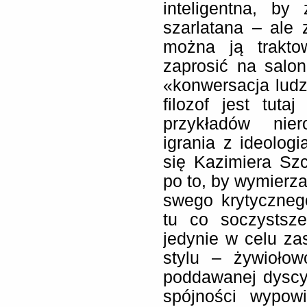
inteligentna, by
szarlatana – ale
można ją trakto
zaprosić na salon
«konwersacja ludz
filozof jest tut
przykładów nie
igrania z ideolog
się Kazimiera Szc
po to, by wymierz
swego krytyczne
tu co soczystsze
jedynie w celu za
stylu – żywiołow
poddawanej dyscyp
spójności wypowi