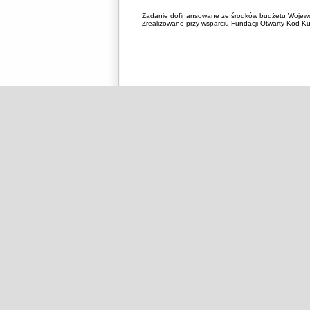
Zadanie dofinansowane ze środków budżetu Wojewó
Zrealizowano przy wsparciu Fundacji Otwarty Kod Kul