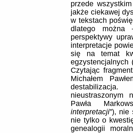
przede wszystkim 
jakże ciekawej dys
w tekstach poświ
dlatego można 
perspektywy upraw
interpretacje pow
się na temat kw
egzystencjalnych (
Czytając fragment 
Michałem Pawłe
destabilizac
nieustraszonym n
Pawła Markow
interpretacji
”), ni
nie tylko o kwesti
genealogii moral