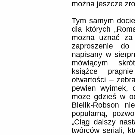
można jeszcze zro
Tym samym docie
dla których „Rom
można uznać za l
zaproszenie do 
napisany w sierpn
mówiącym skróte
książce pragni
otwartości – zebr
pewien wyimek, c
może gdzieś w od
Bielik-Robson ni
popularną, pozwo
„Ciąg dalszy nast
twórców seriali, k