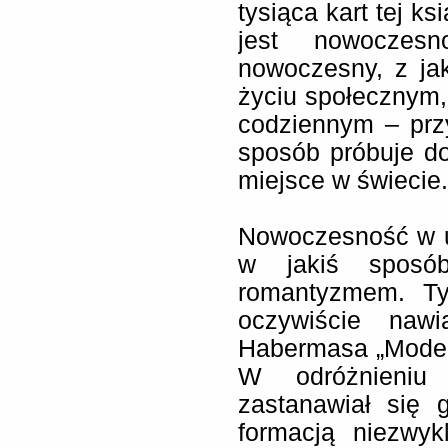
tysiąca kart tej ks
jest nowoczes
nowoczesny, z ja
życiu społecznym, 
codziennym – prz
sposób próbuje do
miejsce w świecie.
Nowoczesność w uj
w jakiś sposób
romantyzmem. Tyt
oczywiście nawi
Habermasa „Moder
W odróżnieniu 
zastanawiał się 
formacją niezwyk