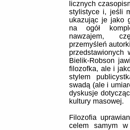
licznych czasopis
stylistyce i, jeśl
ukazując je jako 
na ogół komple
nawzajem, cz
przemyśleń autorki
przedstawionych 
Bielik-Robson jawi
filozofka, ale i j
stylem publicyst
swadą (ale i umiar
dyskusje dotyczą
kultury masowej.
Filozofia uprawia
celem samym w s