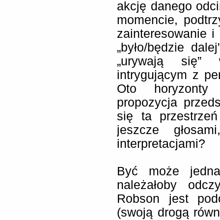
akcję danego odci
momencie, podtr
zainteresowanie i
„było/będzie dale
„urywają się”
intrygującym z per
Oto horyzonty 
propozycja przed
się ta przestrzeń
jeszcze głosami
interpretacjami?
Być może jednak
należałoby odcz
Robson jest po
(swoją drogą rów