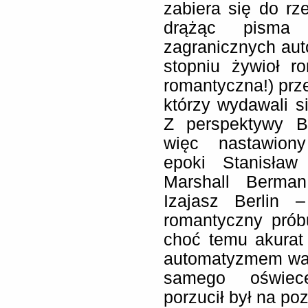
zabiera się do rze
drążąc pisma
zagranicznych aut
stopniu żywioł r
romantyczna!) prze
którzy wydawali s
Z perspektywy Bi
więc nastawiony
epoki Stanisław
Marshall Berman
Izajasz Berlin 
romantyczny pró
choć temu akurat 
automatyzmem wań
samego oświece
porzucił był na poz