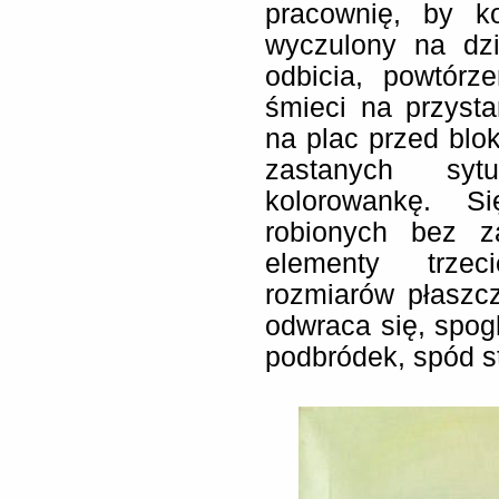
pracownię, by k
wyczulony na dzi
odbicia, powtórz
śmieci na przyst
na plac przed blok
zastanych sytu
kolorowankę. Si
robionych bez za
elementy trzec
rozmiarów płaszc
odwraca się, spogl
podbródek, spód s