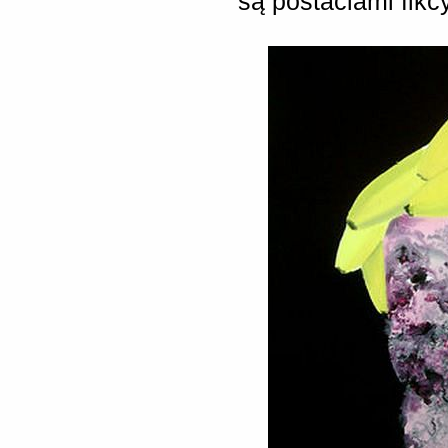
są postaciami fikc