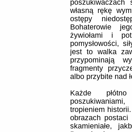
poszukiwaczach 
własną rękę wymy
ostępy niedostę
Bohaterowie je
żywiołami i pot
pomysłowości, sił
jest to walka z
przypominają w
fragmenty przyc
albo przybite nad ł
Każde płótno
poszukiwaniami
tropieniem histori
obrazach postaci 
skamieniałe, ja