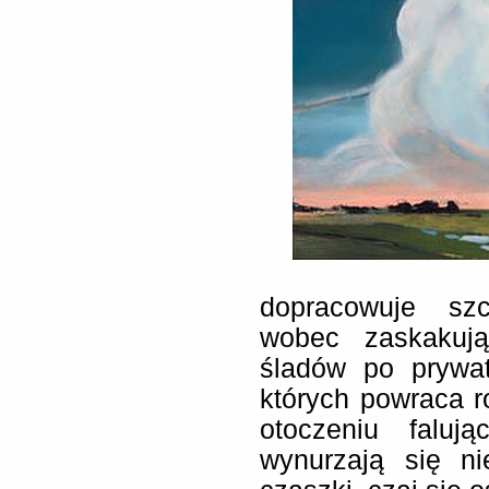
dopracowuje szc
wobec zaskakują
śladów po prywat
których powraca r
otoczeniu faluj
wynurzają się ni