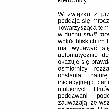
kierownicy.
W związku z prz
poddają się mroc
Towarzysząca tem
w duchu
snuff mo
wokół bliskich im t
ma wydawać się
automatycznie de
okazuje się prawd
ośmiornicy rozż
odsłania natur
inicjacyjnego pe
ulubionych filmó
poddawani podo
zauważają, że wszy