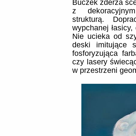
Buczek zderza sce
z dekoracyjnym
strukturą. Dopra
wypchanej łasicy, 
Nie ucieka od szy
deski imitujące 
fosforyzująca far
czy lasery świecąc
w przestrzeni geom