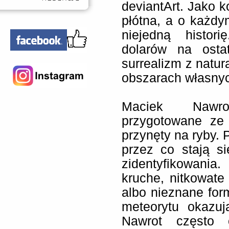
deviantArt. Jako k
płótna, a o każd
niejedną histor
dolarów na ostat
surrealizm z natur
obszarach własnyc
Maciek Nawro
przygotowane ze 
przynęty na ryby. 
przez co stają s
zidentyfikowania
kruche, nitkowate
albo nieznane for
meteorytu okazuj
Nawrot często 