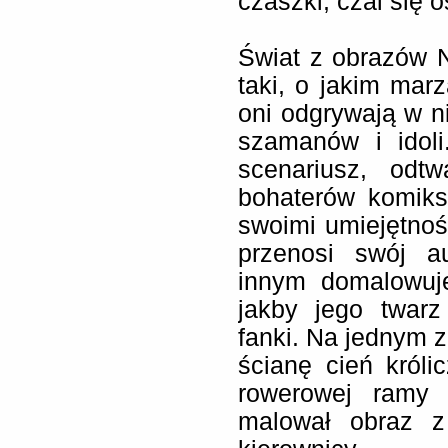
czaszki, czai się 
Świat z obrazów N
taki, o jakim marz
oni odgrywają w n
szamanów i idol
scenariusz, odt
bohaterów komiks
swoimi umiejętno
przenosi swój au
innym domalowuje
jakby jego twarz
fanki. Na jednym z
ścianę cień król
rowerowej ramy 
malował obraz z