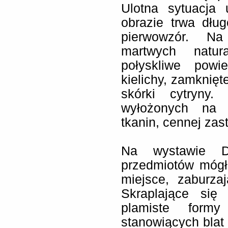
Ulotna sytuacja
obrazie trwa dług
pierwowzór. Na
martwych natur
połyskliwe powi
kielichy, zamknięte
skórki cytryny
wyłożonych na 
tkanin, cennej zas
Na wystawie D
przedmiotów mógł
miejsce, zaburza
Skraplające się
plamiste form
stanowiących blat