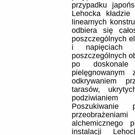
przypadku japońs
Lehocka kładzie 
linearnych konstru
odbiera się cało
poszczególnych el
i napięciach 
poszczególnych ob
po doskonale 
pielęgnowanym z
odkrywaniem prz
tarasów, ukryty
podziwianiem 
Poszukiwanie p
przeobrażeni
alchemicznego p
instalacji Leho