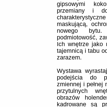
gipsowymi koko
przemiany i doj
charakterystyczne 
maskującą, ochro
nowego bytu.
podmiotowość, zawi
Ich wnętrze jako 
tajemnicą i tabu od
zarazem.
Wystawa wyrastaj
podejścia do pr
zmiennej i pełnej 
przytulnych wnę
obrazów holende
kadrowane są pr