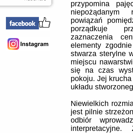
przypomina paję
niepożądanym 
powiązań pomięd
porządkuje p
zaznaczenia cen
elementy zgodnie
stwarza sterylne 
miejscu nawarstwi
się na czas wys
pokoju. Jej krucha 
układu stworzoneg
Niewielkich rozmia
jest pilnie strzeż
odbiór wprowadz
interpretacyjne