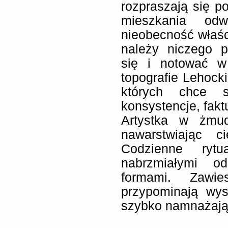
rozpraszają się po
mieszkania odw
nieobecność właśc
należy niczego p
się i notować w
topografie Lehock
których chce s
konsystencje, faktu
Artystka w żmu
nawarstwiając c
Codzienne rytu
nabrzmiałymi o
formami. Zawi
przypominają wys
szybko namnażając