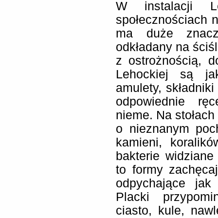
W instalacji L
społecznościach 
ma duże znacze
odkładany na ściśl
z ostrożnością, 
Lehockiej są j
amulety, składniki
odpowiednie ręc
nieme. Na stołach
o nieznanym poch
kamieni, koralik
bakterie widzian
to formy zachęca
odpychające jak
Placki przypomi
ciasto, kule, nawl