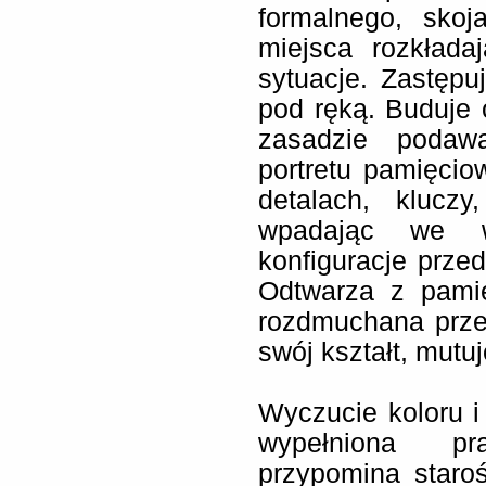
formalnego, skoj
miejsca rozkłada
sytuacje. Zastępu
pod ręką. Buduje
zasadzie podaw
portretu pamięci
detalach, kluczy
wpadając we w
konfiguracje prze
Odtwarza z pamię
rozdmuchana prze
swój kształt, mutuj
Wyczucie koloru i
wypełniona pra
przypomina staroś