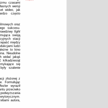
lizmu czasami
łasnych wersji
et wideo, jak
ardzo często
filmowych oraz
nego sukcesu.
 prawdziwy
fight
omująca swoją
yjnych stacji
rzepaść między
dukcjami ludzi
ależne to kino
ina. Nieudolne
h widać jakąś
 kilkadziesiąt
ymykające się
 były szalenie
cji złożonej z
e. Formułując
ezler wyraził
buntu przeciwko
 podwyższania
merytorycznym.
zebami autora,