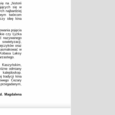
ę na „historii
ających się w
ch najbardziej
łowym twórcom
aczy ideę kina
owania pojęcia
skie czy Łyżka
ość nazywanego
sowietyzacji,
iejczyków oraz
ę zasmakować w
 Kobasa Laksy
arzastego.
 Kaszyńskim,
 różne odmiany
 kalejdoskop.
 tradycji kina
kowego Cezary
e przegadanym,
ed. Magdalena