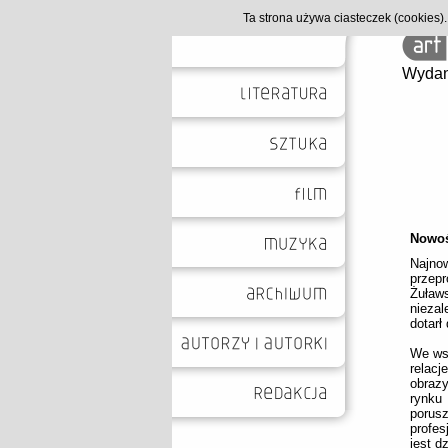
Ta strona używa ciasteczek (cookies
Wydan
Nowoś
Najno
przep
Żuław
niezal
dotarł
We wst
relacj
obrazy
rynku
porus
profes
jest d