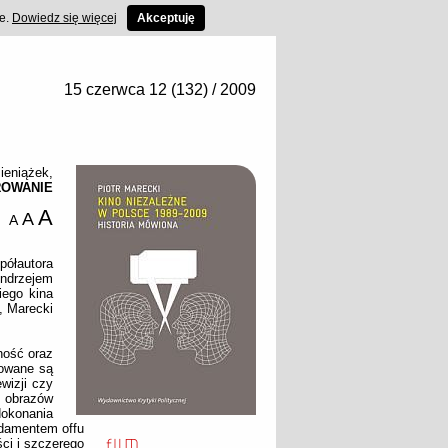
ce.
Dowiedz się więcej
Akceptuję
15 czerwca 12 (132) / 2009
ieniążek
,
ROWANIE
A
A
A
półautora
ndrzejem
iego kina
, Marecki
ność oraz
zowane są
wizji czy
 obrazów
dokonania
ndamentem offu
ci i szczerego