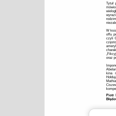
Tytuł 
mówio
wielog
wyraz
rodzi
niezal
W ksią
offu p
czyli 
częst
ameryk
charak
„Fikc
oraz p
Impon
Abela
kina 
Hołduj
Mathi
Ciszew
kompen
Piotr
Błędo