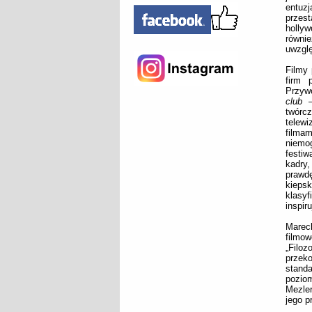
entuz
przest
holly
równi
uwzglę
Filmy 
firm 
Przyw
club
– 
twórc
telewi
filmam
niemo
festi
kadry
prawdę
kieps
klasyf
inspiru
Mareck
filmo
„Filo
przeko
stand
poziom
Mezler
jego p