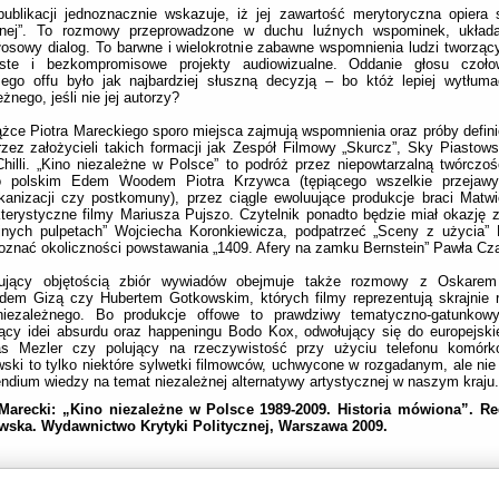
publikacji jednoznacznie wskazuje, iż jej zawartość merytoryczna opiera si
nej”. To rozmowy przeprowadzone w duchu luźnych wspominek, układ
łosowy dialog. To barwne i wielokrotnie zabawne wspomnienia ludzi tworzący
iste i bezkompromisowe projekty audiowizualne. Oddanie głosu czo
mego offu było jak najbardziej słuszną decyzją – bo któż lepiej wytłum
eżnego, jeśli nie jej autorzy?
żce Piotra Mareckiego sporo miejsca zajmują wspomnienia oraz próby defini
rzez założycieli takich formacji jak Zespół Filmowy „Skurcz”, Sky Piastow
Chilli. „Kino niezależne w Polsce” to podróż przez niepowtarzalną twórcz
o polskim Edem Woodem Piotra Krzywca (tępiącego wszelkie przejawy 
anizacji czy postkomuny), przez ciągle ewoluujące produkcje braci Matw
terystyczne filmy Mariusza Pujszo. Czytelnik ponadto będzie miał okazj
yjnych pulpetach” Wojciecha Koronkiewicza, podpatrzeć „Sceny z użycia”
oznać okoliczności powstawania „1409. Afery na zamku Bernstein” Pawła Cz
ujący objętością zbiór wywiadów obejmuje także rozmowy z Oskarem
rdem Gizą czy Hubertem Gotkowskim, których filmy reprezentują skrajnie
niezależnego. Bo produkcje offowe to prawdziwy tematyczno-gatunkowy
ący idei absurdu oraz happeningu Bodo Kox, odwołujący się do europejskiej
as Mezler czy polujący na rzeczywistość przy użyciu telefonu komór
ski to tylko niektóre sylwetki filmowców, uchwycone w rozgadanym, ale ni
dium wiedzy na temat niezależnej alternatywy artystycznej w naszym kraju.
 Marecki: „Kino niezależne w Polsce 1989-2009. Historia mówiona”. R
wska. Wydawnictwo Krytyki Politycznej, Warszawa 2009.