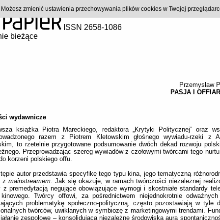
). Możesz zmienić ustawienia przechowywania plików cookies w Twojej przeglądar
ISSN 2658-1086
ie bieżące
Przemysław P
PASJA I OFFIA
ci wydawnicze
wsza książka Piotra Mareckiego, redaktora „Krytyki Politycznej” oraz ws
rowadzonego razem z Piotrem Kletowskim głośnego wywiadu-rzeki z A
skim, to rzetelnie przygotowane podsumowanie dwóch dekad rozwoju polsk
eżnego. Przeprowadzając szereg wywiadów z czołowymi twórcami tego nurtu
 do korzeni polskiego offu.
ępie autor przedstawia specyfikę tego typu kina, jego tematyczną różnorod
e z
mainstreamem
. Jak się okazuje, w ramach twórczości niezależnej reali
 z premedytacją negujące obowiązujące wymogi i skostniałe standardy tele
 kinowego. Twórcy offowi, za pośrednictwem niejednokrotnie odważnych
zających problematykę społeczno-polityczną, często pozostawiają w tyle 
jonalnych twórców, uwikłanych w symbiozę z marketingowymi trendami. Fu
ziałanie zespołowe – konsolidująca niezależne środowiska aura spontanicznoś