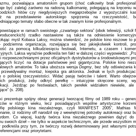
jazmu, pozwalająca amatorskim grupom (choć całkowity brak profesjona
aje być zaletą) zarówno na radosną kalkomanię, polegającą na kręceniu w
woodzkich hitów czy niegdysiejszych megaprzebojów z wypożyczalni kas
eż na przedstawienie autorskiego spojrzenia na rzeczywistość, b
dniającego tematy słabo obecne w tak zwanym kinie profesjonalnym.
powstające w ramach swoistego „czwartego sektora” (obok telewizji, szkół 
producenckich) rzadko nastawione są także na odniesienie komercyj
ołując myśl Kobasa Laksy, można stwierdzić, że polskie kino niszowe to
podziemna organizacja, rozwijająca się bez jakiejkolwiek kontroli, pr
zość za pomocą kilkudziesięciu festiwali, Internetu, a czasem i komerc
zyjnych. Laksa wyraźnie podkreśla ten fakt w dalszej części wypowiedzi: „P
i rozpowszechnianymi przez oficjalnych dystrybutorów a środowiskowymi pro
gących liczyć na dotacje państwowe jest gigantyczna. Polskie kino niez
walowych amatorów. To taka uboższa wersja
Dogmy
, bez siły odświeżania k
, przewidywalny montaż, kiepska gra aktorska. Jednak w tych produkcjac
 o polskiej rzeczywistości. Widać pasję twórców i talent. Warto obejrzeć
kich produkcji, żeby odkryć perełkę – intuicyjnie skręcone sceny, w
ikacji. Jeżdżąc po festiwalach, takich perełek widziałem niewiele, ale
jące” (s. 208).
i prezentuje spójny obraz generacji tworzącej filmy od 1989 roku – genera
wców w różnym wieku, lecz posiadających wspólne artystyczne korzeni
zofię polskiego kina niezależnego, czyli MANIFEST 2005”, Mathias M
nanie, iż rodzimy off narodził się z wewnętrznej potrzeby autokreacji oraz 
ardom. Co więcej, każdy twórca kina niezależnego powinien dążyć do
u swoich dzieł – nie tylko w aspekcie technicznym, ale przede wszystkim 
 podkreśla przy tym, że twórczy rozwój determinowany jest własnymi potr
referencjami oraz priorytetami.