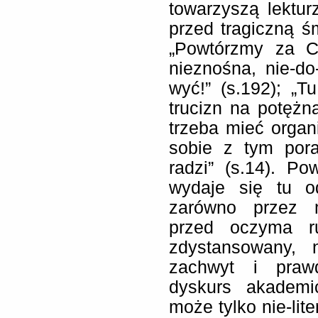
towarzyszą lekturz
przed tragiczną śm
„Powtórzmy za C
nieznośna, nie-do
wyć!” (s.192); „
trucizn na potężn
trzeba mieć organ
sobie z tym pora
radzi” (s.14). Po
wydaje się tu o
zarówno przez m
przed oczyma r
zdystansowany, 
zachwyt i prawd
dyskurs akademic
może tylko nie-lit