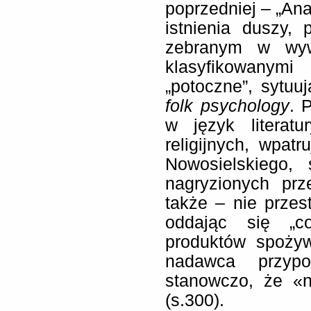
poprzedniej – „Ana
istnienia duszy,
zebranym w wywi
klasyfikowanymi
„potoczne”, sytuu
folk psychology
. 
w język literatu
religijnych, wpat
Nowosielskiego, 
nagryzionych prz
także – nie przes
oddając się „co
produktów spoży
nadawca przyp
stanowczo, że «
(s.300).