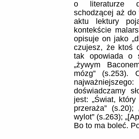
o literaturze d
schodzącej aż do 
aktu lektury po
kontekście malar
opisuje on jako „d
czujesz, że ktoś 
tak opowiada o 
„żywym Baconem”
mózg” (s.253).
najważniejszego
doświadczamy sło
jest: „Świat, któr
przeraża” (s.20);
wylot” (s.263); „[A
Bo to ma boleć. Po