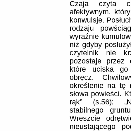
Czaja czyta c
afektywnym, który
konwulsje. Posłuc
rodzaju powścią
wyraźnie kumulow
niż gdyby posłużył
czytelnik nie k
pozostaje przez 
które uciska go 
obręcz. Chwilo
określenie na tę r
słowa powieści. 
rąk” (s.56); „N
stabilnego grunt
Wreszcie odrętw
nieustającego po