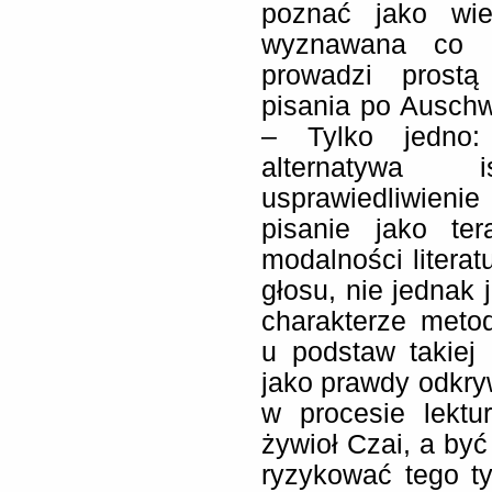
poznać jako wiel
wyznawana co 
prowadzi prostą
pisania po Auschw
– Tylko jedno:
alternatywa 
usprawiedliwieni
pisanie jako ter
modalności litera
głosu, nie jednak
charakterze meto
u podstaw takiej a
jako prawdy odkry
w procesie lektu
żywioł Czai, a być
ryzykować tego t