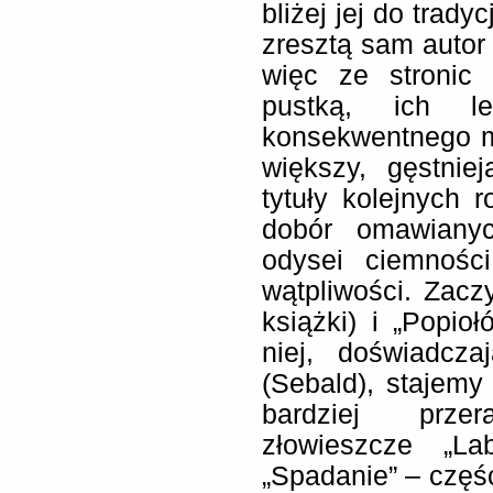
bliżej jej do tradyc
zresztą sam autor 
więc ze stronic 
pustką, ich le
konsekwentnego m
większy, gęstni
tytuły kolejnych 
dobór omawianyc
odysei ciemnośc
wątpliwości. Zacz
książki) i „Popio
niej, doświadcza
(Sebald), stajemy 
bardziej przer
złowieszcze „Lab
„Spadanie” – część