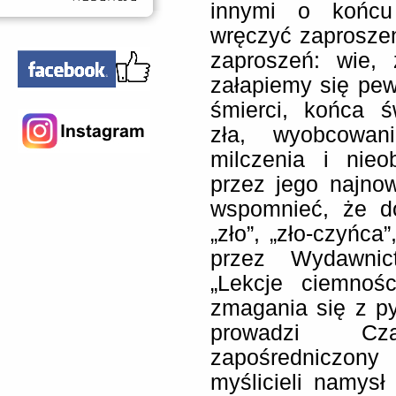
innymi o końcu
wręczyć zaproszen
zaproszeń: wie, 
załapiemy się pew
śmierci, końca ś
zła, wyobcowan
milczenia i nieo
przez jego najno
wspomnieć, że do
„zło”, „zło-czyńca”
przez Wydawnic
„Lekcje ciemnośc
zmagania się z py
prowadzi Cz
zapośredniczony
myślicieli namysł