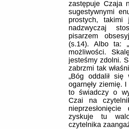
zastępuje Czaja 
sugestywnymi en
prostych, takimi
nadzwyczaj sto
pisarzem obsesy
(s.14). Albo ta:
możliwości. Skal
jesteśmy zdolni. S
zabrzmi tak właśni
„Bóg oddalił się
ogarnęły ziemię. I
to świadczy o wy
Czai na czyteln
nieprzesłonięci
zyskuje tu walo
czytelnika zaanga