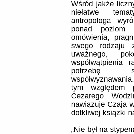
Wśród jakże liczn
niełatwe temat
antropologa wyr
ponad poziom e
omówienia, prag
swego rodzaju 
uważnego, pok
współwątpienia r
potrzebę sa
współwyznawania.
tym względem po
Cezarego Wodziń
nawiązuje Czaja wp
dotkliwej książki n
„Nie był na stype