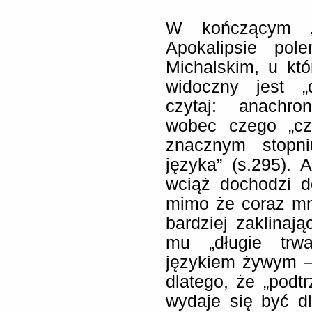
W kończącym „L
Apokalipsie pol
Michalskim, u któ
widoczny jest „
czytaj: anachro
wobec czego „czy
znacznym stopni
języka” (s.295).
wciąż dochodzi d
mimo że coraz mni
bardziej zaklinaj
mu „długie trwa
językiem żywym – 
dlatego, że „podt
wydaje się być dl