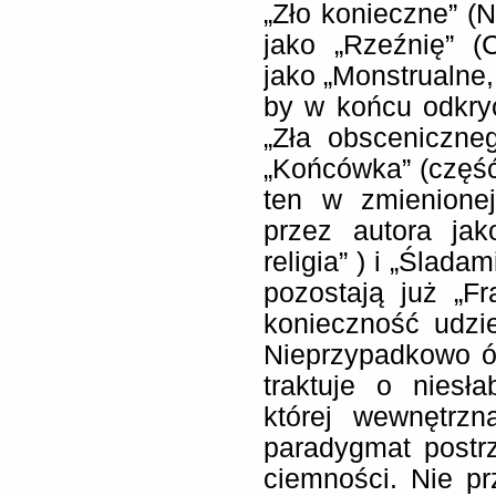
„Zło konieczne” (N
jako „Rzeźnię” (
jako „Monstrualne,
by w końcu odkry
„Zła obsceniczneg
„Końcówka” (część I
ten w zmienionej
przez autora ja
religia” ) i „Ślada
pozostają już „Fr
konieczność udzie
Nieprzypadkowo ów
traktuje o niesła
której wewnętrz
paradygmat postr
ciemności. Nie pr