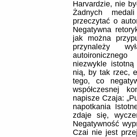
Harvardzie, nie b
Żadnych medal
przeczytać o autor
Negatywna retoryk
jak można przypu
przynależy wył
autoironiczneg
niezwykle istotn
nią, by tak rzec,
tego, co negaty
współczesnej kon
napisze Czaja: „Pu
napotkania Istot
zdaje się, wycze
Negatywność wypr
Czai nie jest prz