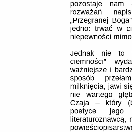
pozostaje nam 
rozważań napi
„Przegranej Boga”
jedno: trwać w c
niepewności mimo 
Jednak nie to 
ciemności” wyda
ważniejsze i bard
sposób przełam
milknięcia, jawi s
nie wartego głę
Czaja – który (
poetyce jego a
literaturoznawcą, n
powieściopisarst