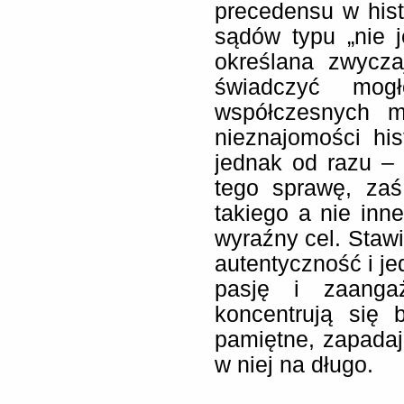
precedensu w histo
sądów typu „nie 
określana zwycza
świadczyć mog
współczesnych m
nieznajomości his
jednak od razu –
tego sprawę, za
takiego a nie inne
wyraźny cel. Stawi
autentyczność i je
pasję i zaangaż
koncentrują się
pamiętne, zapadaj
w niej na długo.