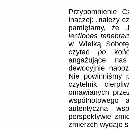
Przypomnienie C
inaczej: „należy c
pamiętamy, że „
lectiones tenebra
w Wielką Sobotę
czytać
po
końcu
angażujące nas
dewocyjnie nab
Nie powinniśmy p
czytelnik cierp
omawianych przez
wspólnotowego 
autentyczna ws
perspektywie zmie
zmierzch wydaje si