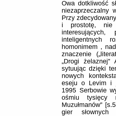
Owa dotkliwość s
niezaprzeczalny w
Przy zdecydowany
i prostotę, nie
interesujących,
inteligentnych r
homonimem , nad
znaczenie („lite
„Drogi żelaznej” 
sytuując dzięki 
nowych kontekst
eseju o Levim i 
1995 Serbowie wy
ośmiu tysięcy n
Muzułmanów” [s.52
gier słownych 