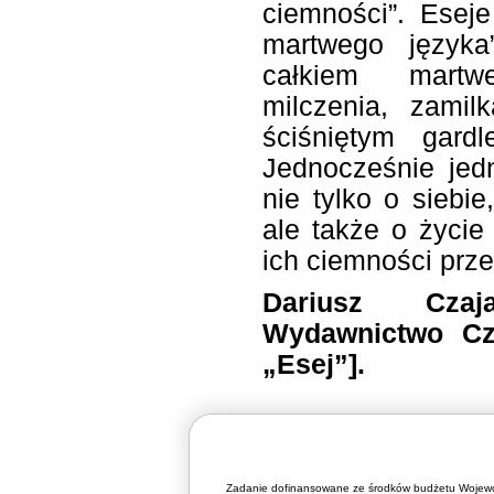
ciemności”. Esej
martwego języka
całkiem mart
milczenia, zamil
ściśniętym gard
Jednocześnie jed
nie tylko o siebie
ale także o życie 
ich ciemności prze
Dariusz Czaj
Wydawnictwo Cza
„Esej”].
Zadanie dofinansowane ze środków budżetu Wojewó