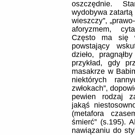
oszczędnie. Sta
wydobywa zatartą b
wieszczy”, „prawo-
aforyzmem, cyta
Często ma się w
powstający wsku
dzieło, pragnąłb
przykład, gdy pr
masakrze w Babim
niektórych rann
zwłokach”, dopowi
pewien rodzaj z
jakąś niestosown
(metafora czase
śmierć” (s.195). 
nawiązaniu do sty