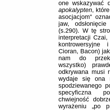
one wskazywać d
apokalypten
, któ
asocjacjom” ozna
jaw, odsłonięcie
(s.290). W tę st
interpretacji Czai
kontrowersyjne i
Cioran, Bacon) jak
nam do przeka
wszystko) praw
odkrywana musi r
wydaje się ona 
spodziewanego po
specyficzna po
chwiejność dobrz
wyrażeniu „po pr