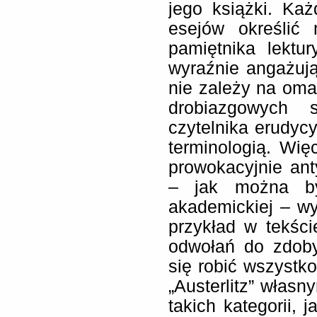
jego książki. Ka
esejów określić
pamiętnika lektu
wyraźnie angażują
nie zależy na oma
drobiazgowych s
czytelnika erudycy
terminologią. Więc
prowokacyjnie ant
– jak można by
akademickiej – wy
przykład w tekśc
odwołań do zdoby
się robić wszystko
„Austerlitz” włas
takich kategorii, j