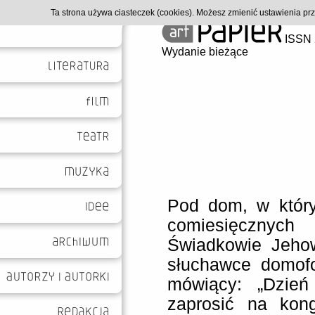
Ta strona używa ciasteczek (cookies). Możesz zmienić ustawienia p
ISSN 
Wydanie bieżące
Pod dom, w któr
comiesięcznyc
Świadkowie Jeho
słuchawce domof
mówiący: „Dzień
zaprosić na kon