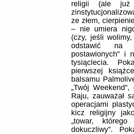
religii (ale już
zinstytucjonalizo
ze złem, cierpien
– nie umiera nig
(czy, jeśli wolimy
odstawić na 
postawionych” i 
tysiąclecia. P
pierwszej książc
balsamu Palmolive
„Twój Weekend”, 
Raju, zauważał
s
operacjami plasty
kicz religijny ja
„towar, którego
dokuczliwy”. Po