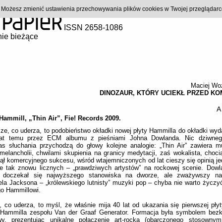
). Możesz zmienić ustawienia przechowywania plików cookies w Twojej przeglądar
ISSN 2658-1086
ie bieżące
Maciej Wo
DINOZAUR, KTÓRY UCIEKŁ PRZED K
A
Hammill, „Thin Air”, Fie! Records 2009.
ze, co uderza, to podobieństwo okładki nowej płyty Hammilla do okładki wy
lat temu przez ECM albumu z pieśniami Johna Dowlanda. Nic dziwneg
as słuchania przychodzą do głowy kolejne analogie: „Thin Air” zawiera 
melancholii, chwilami skupienia na granicy medytacji, zaś wokalista, choci
ął komercyjnego sukcesu, wśród wtajemniczonych od lat cieszy się opinią j
ie tak znowu licznych – „prawdziwych artystów” na rockowej scenie. Dow
 doczekał się najwyższego stanowiska na dworze, ale zważywszy na
la Jacksona – „królewskiego lutnisty” muzyki pop – chyba nie warto życzy
o Hammillowi.
, co uderza, to myśl, że właśnie mija 40 lat od ukazania się pierwszej pły
 Hammilla zespołu Van der Graaf Generator. Formacja była symbolem bez
wy, prezentując unikalne połączenie art-rocka (obarczonego stosowny