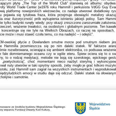
ającym płytę „The Top of the World Club” stanowią oś albumu: obydwa
trofy World Trade Center (w1976 roku Hammill i perkusista VdGG Guy Eva
ową platformę nowojorskich wieżowców, co nadaje utworowi dodatkowy rys
u pojawia się tytułowa fraza, która przejmuje obowiązki metafory ukazu
nia oraz iluzoryczność prób wykupienia istnieniu jakiejś polisy. Sam Hamm
Nie tylko budynki runęły wtedy: przy okazji zniszczono zarozumiałe założeni
pieczeń, wrażenie trwałości, na osobistym i globalnym poziomie. Ten kawałe
, koncentruje się nie tyle na Wielkich Obrazach, co raczej na sposobach,
cie może i musi stawić czoła temu, co ma nadejść – i odejść”.
M-owskiej płycie z Dowlandem smutne morze pod smutnym niebem jes
ie Hammilla przemieszcza się po nim daleki statek. W fakturze aranż
rnie rozwibrowana, ocierająca się ambient elektronika, co podsuwa wrażenie
e fale domniemanego oceanu czy w ogóle eteru. Śpiew ociera się to o sw
lny, to o rodzaj medytacji, melodie nie boją się szerokiego, epickiego gest
e „poetyckością”, choć momentami nieco nazbyt sterylną i wykoncypo
ywał nuty utworów w taki sprytny sposób, żeby mogło je grać kilkoro muzy
stołu, zaś Hammill sam zagrał na wszystkich instrumentach i wyprodukował
iędzyludzkich emocji w studiu daje się odczuć. Daleki statek na ołowiany
holijnie i samotnie.
ansowane ze środków budżetu Województwa Śląskiego.
zy wsparciu Fundacji Otwarty Kod Kultury.