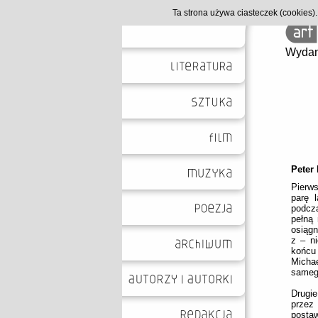
Ta strona używa ciasteczek (cookies
Wydan
Peter 
Pierws
parę 
podcz
pełną 
osiągn
z – n
końcu
Michae
sameg
Drugie
przez
posta