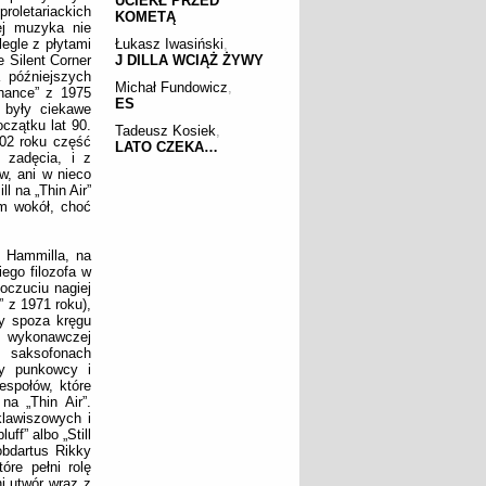
UCIEKŁ PRZED
roletariackich
KOMETĄ
ej muzyka nie
egle z płytami
Łukasz Iwasiński
,
 Silent Corner
J DILLA WCIĄŻ ŻYWY
 późniejszych
Michał Fundowicz
,
Chance” z 1975
ES
 były ciekawe
czątku lat 90.
Tadeusz Kosiek
,
002 roku część
LATO CZEKA…
 zadęcia, i z
w, ani w nieco
l na „Thin Air”
em wokół, choć
 Hammilla, na
ego filozofa w
czuciu nagiej
 z 1971 roku),
y spoza kręgu
j wykonawczej
 saksofonach
dy punkowcy i
espołów, które
a „Thin Air”.
klawiszowych i
f” albo „Still
obdartus Rikky
re pełni rolę
ni utwór wraz z