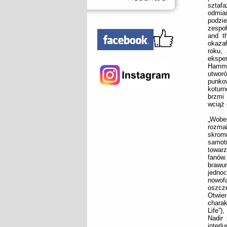
sztafa
odmia
podzie
zespoł
and t
okazał
roku,
eksper
Hammil
utwor
punkow
koturn
brzmi
wciąż 
„Wobe
rozmai
skrom
samotn
towar
fanów
brawu
jedno
nowofa
oszcz
Otwie
charak
Life”)
Nadir
interl