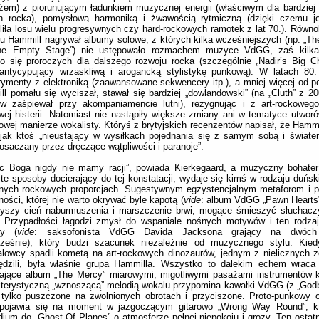
żem) z piorunującym ładunkiem muzycznej energii (właściwym dla bardziej p
n rocka), pomysłową harmoniką i żwawością rytmiczną (dzięki czemu j
liła losu wielu progresywnych czy hard-rockowych ramotek z lat 70.). Równol
u Hammill nagrywał albumy solowe, z których kilka wcześniejszych (np. „The
he Empty Stage”) nie ustępowało rozmachem muzyce VdGG, zaś kilka
o się proroczych dla dalszego rozwoju rocka (szczególnie „Nadir’s Big 
 antycypujący wrzaskliwą i arogancką stylistykę punkową). W latach 80.
ymenty z elektroniką (zaawansowane sekwencery itp.), a mniej więcej od po
l pomału się wyciszał, stawał się bardziej „dowlandowski” (na „Cluth” z 2
ów zaśpiewał przy akompaniamencie lutni), rezygnując i z art-rockowego
ej histerii. Natomiast nie nastąpiły większe zmiany ani w tematyce utworó
owej manierze wokalisty. Któryś z brytyjskich recenzentów napisał, że Hammil
 jak ktoś „nieustający w wysiłkach pojednania się z samym sobą i świat
osaczany przez dręczące wątpliwości i paranoje”.
c Boga nigdy nie mamy racji”, powiada Kierkegaard, a muzyczny bohater
te sposoby docierający do tej konstatacji, wydaje się kimś w rodzaju duński
nych rockowych proporcjach. Sugestywnym egzystencjalnym metaforom i po
ości, której nie warto okrywać byle kapotą (
vide
: album VdGG „Pawn Hearts”
zyszy cień naburmuszenia i marszczenie brwi, mogące śmieszyć słuchacz
. Przypadłości łagodzi zmysł do wspaniale nośnych motywów i ten rodza
ry (
vide
: saksofonista VdGG Davida Jacksona grający na dwóch
cześnie), który budzi szacunek niezależnie od muzycznego stylu. Kie
lowcy spadli kometą na art-rockowych dinozaurów, jednym z nielicznych z
ędzili, była właśnie grupa Hammilla. Wszystko to dalekim echem wraca n
rające album „The Mercy” miarowymi, migotliwymi pasażami instrumentów 
terystyczną „wznoszącą” melodią wokalu przypomina kawałki VdGG (z „Godbluf
, tylko puszczone na zwolnionych obrotach i przyciszone. Proto-punkowy 
 pojawia się na moment w jazgoczącym gitarowo „Wrong Way Round”, któ
udium do „Ghost Of Planes” o atmosferze pełnej niepokoju i grozy. Ten ostat