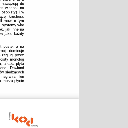
 nawiązują do
ns wjechali na
 osobisty) i w
jącej kruchość
ill mówi o tym
a, systemy wiar
k, jak inne na
 w jakie każdy
t puste, a na
acji dominuje
 żeglugi przez
oisty monolog
u, a cała płyta
waną. Dowland
ków siedzących
 nagrania. Ten
m morzu płynie