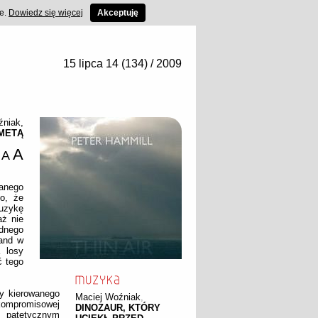
ce.
Dowiedz się więcej
Akceptuję
15 lipca 14 (134) / 2009
źniak
,
OMETĄ
A
A
danego
o, że
muzykę
aż nie
ednego
land w
 losy
ć tego
ty kierowanego
Maciej Woźniak
,
kompromisowej
DINOZAUR, KTÓRY
m patetycznym