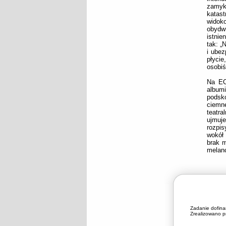
zamyk
katas
widok
obydw
istnie
tak: „
i ubez
płycie
osobiś
Na EC
album
podskó
ciemn
teatra
ujmuj
rozpis
wokół 
brak m
melanc
Zadanie dofin
Zrealizowano pr