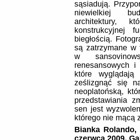
sąsiadują. Przyp
niewielkiej bu
architektury, k
konstrukcyjnej f
biegłością. Fotog
są zatrzymane w t
w sansovinow
renesansowych i 
które wyglądają
ześlizgnąć się 
neoplatońską, któ
przedstawiania z
sen jest wyzwole
którego nie mącą 
Bianka Rolando,
czerwca 2009, Ga