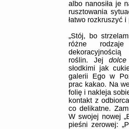
albo nanosiła je 
rusztowania sytuac
łatwo rozkruszyć i
„Stój, bo strzela
różne rodzaje
dekoracyjnością
roślin. Jej
dolce
słodkimi jak cuki
galerii Ego w Po
prac kakao. Na wer
folię i nakleja so
kontakt z odbiorca
co delikatne. Zam
W swojej nowej „B
pieśni zerowej: „