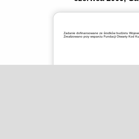
Zadanie dofinansowane ze środków budżetu Wojewó
Zrealizowano przy wsparciu Fundacji Otwarty Kod Kul