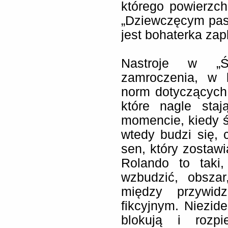
którego powierzch
„Dziewczęcym pasi
jest bohaterka zap
Nastroje w „
zamroczenia, w 
norm dotyczących
które nagle sta
momencie, kiedy ś
wtedy budzi się, 
sen, który zostaw
Rolando to taki
wzbudzić, obszar
między przywid
fikcyjnym. Niezide
blokują i rozpi