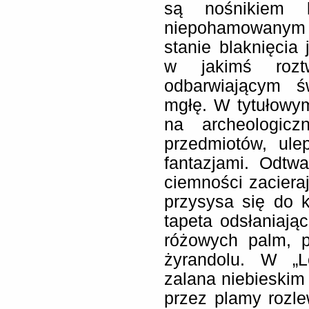
są nośnikiem 
niepohamowanym
stanie blaknięci
w jakimś roztw
odbarwiającym ś
mgłę. W tytułowym
na archeologic
przedmiotów, ule
fantazjami. Odtwa
ciemności zacieraj
przysysa się do k
tapeta odsłaniając
różowych palm, p
żyrandolu. W „L
zalana niebieskim
przez plamy rozlew