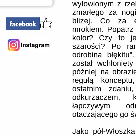
wyłowionym z rze
zmarłego za nog
bliżej. Co za e
mrokiem. Popatrz t
kolor? Czy to j
szarości? Po ram
odrobina błękitu”
został wchłonięt
później na obrazi
regułą konceptu
ostatnim zdaniu
odkurzaczem, 
łapczywym od
otaczającego go ś
Jako pół-Włoszka