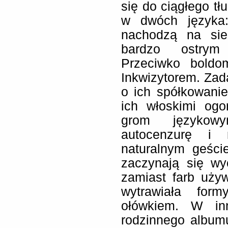
się do ciągłego t
w dwóch języka:
nachodzą na sieb
bardzo ostrym 
Przeciwko boldo
Inkwizytorem. Zad
o ich spółkowanie
ich włoskimi og
grom językowy
autocenzurę i 
naturalnym geści
zaczynają się wy
zamiast farb używ
wytrawiała form
ołówkiem. W in
rodzinnego album