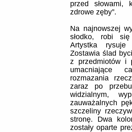
przed słowami, 
zdrowe zęby”.
Na najnowszej wy
słodko, robi si
Artystka rysuje
Zostawia ślad byc
z przedmiotów i 
umacniające ca
rozmazania rzecz
zaraz po przebu
widzialnym, wy
zauważalnych pęk
szczeliny rzeczyw
stronę. Dwa kolor
zostały oparte pre