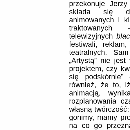
przekonuje Jerzy
składa się dz
animowanych i ki
traktowanych 
telewizyjnych
bla
festiwali, reklam
teatralnych. Sa
„Artystą” nie jes
projektem, czy kwe
się podskórnie”
również, że to, 
animacją, wyni
rozplanowania cz
własną twórczość:
gonimy, mamy prob
na co go przezn