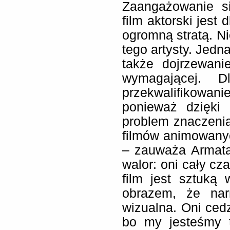
Zaangażowanie s
film aktorski jest 
ogromną stratą. Ni
tego artysty. Jedn
także dojrzewani
wymagającej. D
przekwalifikowa
ponieważ dzięki
problem znaczenia 
filmów animowanyc
– zauważa Armata
walor: oni cały cz
film jest sztuką
obrazem, że nar
wizualna. Oni cedz
bo my jesteśmy t