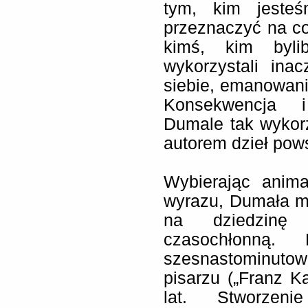
tym, kim jeste
przeznaczyć na co
kimś, kim byli
wykorzystali ina
siebie, emanowanie
Konsekwencja i
Dumale tak wykorz
autorem dzieł pow
Wybierając anima
wyrazu, Dumała m
na dziedzinę
czasochłonną. 
szesnastominut
pisarzu („Franz K
lat. Stworzeni