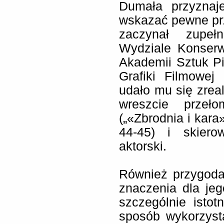
Dumała przyznaje
wskazać pewne pr
zaczynał zupeł
Wydziale Konserw
Akademii Sztuk P
Grafiki Filmowej
udało mu się zrea
wreszcie prze
(„«Zbrodnia i kara
44-45) i skiero
aktorski.
Również przygoda
znaczenia dla je
szczególnie isto
sposób wykorzysta