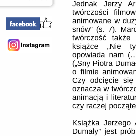
Jednak Jerzy Ar
twórczości filmo
animowane w duży
snów” (s. 7). Mar
twórczość także 
książce „Nie ty
opowiada nam (…)
(„Sny Piotra Dumał
o filmie animowa
Czy odcięcie się
oznacza w twórczo
animacją i literat
czy raczej począte
Książka Jerzego A
Dumały” jest pró