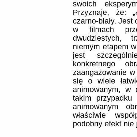
swoich eksperym
Przyznaje, że: „
czarno-biały. Jest 
w filmach prz
dwudziestych, tr
niemym etapem w hi
jest szczególn
konkretnego obr
zaangażowanie w 
się o wiele łatw
animowanym, w d
takim przypadku 
animowanym obr
właściwie współ
podobny efekt nie j