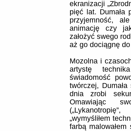
ekranizacji „Zbrodn
pięć lat. Dumała p
przyjemność, al
animację czy ja
założyć swego rod
aż go dociągnę do
Mozolna i czasoch
artystę techni
świadomość powo
twórczej, Dumała 
dnia zrobi seku
Omawiając swo
(„Lykanotropię”
„wymyśliłem techn
farbą malowałem 