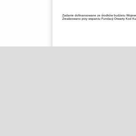
Zadanie dofinansowane ze środków budżetu Wojewó
Zrealizowano przy wsparciu Fundacji Otwarty Kod Kul