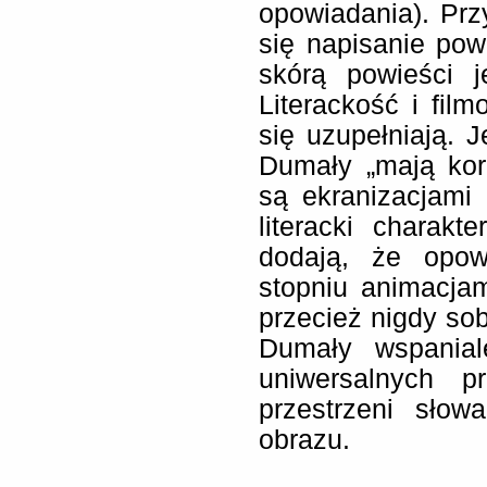
opowiadania). Prz
się napisanie pow
skórą powieści j
Literackość i fil
się uzupełniają. J
Dumały „mają korz
są ekranizacjami 
literacki charakte
dodają, że opow
stopniu animacjam
przecież nigdy sob
Dumały wspanial
uniwersalnych 
przestrzeni sło
obrazu.