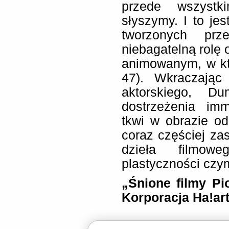
przede wszystk
słyszymy. I to je
tworzonych prz
niebagatelną rolę 
animowanym, w któ
47). Wkraczając
aktorskiego, D
dostrzeżenia imm
tkwi w obrazie od 
coraz częściej zas
dzieła filmo
plastyczności czy
„Śnione filmy Pi
Korporacja Ha!ar