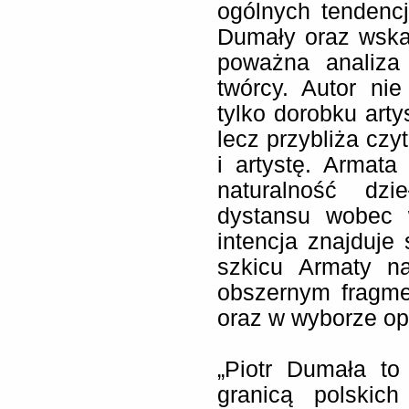
ogólnych tendenc
Dumały oraz wska
poważna analiza 
twórcy. Autor ni
tylko dorobku arty
lecz przybliża czy
i artystę. Armata
naturalność dzi
dystansu wobec 
intencja znajduje
szkicu Armaty n
obszernym fragme
oraz w wyborze o
„Piotr Dumała to
granicą polskic