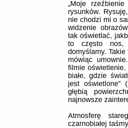
„Moje rzeźbienie
rysunków. Rysuję,
nie chodzi mi o sa
widzenie obrazów
tak oświetlać, jak
to często nos,
domyślamy. Takie 
mówiąc umownie.
filmie oświetlenie.
białe, gdzie świa
jest oświetlone” 
głębią powierzc
najnowsze zainter
Atmosferę star
czarnobiałej taśm