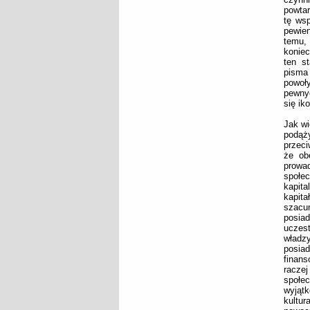
powtar
tę wsp
pewie
temu,
konie
ten st
pisma
powoł
pewnyc
się ik
Jak wi
podąż
przeci
że ob
prowad
społe
kapita
kapita
szacu
posia
uczest
władz
posiad
finans
racze
społe
wyjątk
kultu