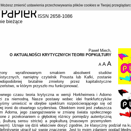
). Możesz zmienić ustawienia przechowywania plików cookies w Twojej przeglądar
ISSN 2658-1086
ie bieżące
Paweł Miech
,
O AKTUALNOŚCI KRYTYCZNYCH TEORII POPKULTURY
A
A
A
rzony wyrafinowanym smakiem absolwent studiów
istycznych, namiętny czytelnik Prousta lub Kafki, zostanie
awdopodobniej brutalnie zmielony przez kapitalistyczne
zeństwo, w którym przyszło mu funkcjonować.
wnego czasu teoria krytyczna w wersji Horkheimera i Adorno
zi za niemodną. Nasze postawy wobec idei frankfurtczyków
byśmy umieścić w obrębie spektrum rozpościerającego się od
wej ironii do otwartego szyderstwa. Obiektem ironii jest zwłaszcza
izm Adorna, jego zaangażowanie w zmianę świata społecznego
zone z przekonaniem o głębokiej różnicy pomiędzy autentyczną
rą (kulturą sensu stricte) a popkulturą (masowym przemysłem
owym). Uznaje się dziś właściwie dosyć zgodnie, że klasyczny podział na ku
definitywnie utracił już swoje znaczenie. Jest to moim zdaniem pogląd błędn