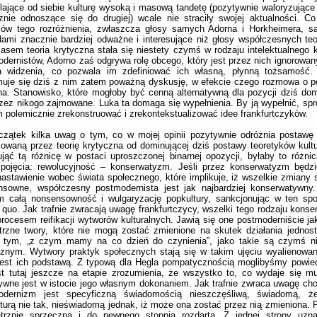
lające od siebie kulturę wysoką i masową tandetę (pozytywnie waloryzujące 
znie odnoszące się do drugiej) wcale nie straciły swojej aktualności. Co
ców tego rozróżnienia, zwłaszcza głosy samych Adorna i Horkheimera, s
ami znacznie bardziej odważne i interesujące niż głosy współczesnych te
sem teoria krytyczna stała się niestety czymś w rodzaju intelektualnego k
dernistów, Adorno zaś odgrywa rolę obcego, który jest przez nich ignorowan
a widzenia, co pozwala im zdefiniować ich własną, płynną tożsamość.
uje się dziś z nim zatem poważną dyskusję, w efekcie czego rozmowa o po
na. Stanowisko, które mogłoby być cenną alternatywną dla pozycji dziś dom
rzez nikogo zajmowane. Luka ta domaga się wypełnienia. By ją wypełnić, sp
 polemicznie zrekonstruować i zrekontekstualizować idee frankfurtczyków.
czątek kilka uwag o tym, co w mojej opinii pozytywnie odróżnia postawę
owaną przez teorię krytyczna od dominującej dziś postawy teoretyków kul
ująć tą różnicę w postaci uproszczonej binarnej opozycji, byłaby to różn
 pojęcia: rewolucyjność – konserwatyzm. Jeśli przez konserwatyzm będz
nastawienie wobec świata społecznego, które implikuje, iż wszelkie zmiany 
nsowne, współczesny postmodernista jest jak najbardziej konserwatywny.
m całą nonsensowność i wulgaryzację popkultury, sankcjonując w ten spo
 quo. Jak trafnie zwracają uwagę frankfurtczycy, wszelki tego rodzaju kons
procesem reifikacji wytworów kulturalnych. Jawią się one postmoderniście ja
rzne twory, które nie mogą zostać zmienione na skutek działania jednos
u tym, „z czym mamy na co dzień do czynienia”, jako takie są czymś ni
znym. Wytwory praktyk społecznych stają się w takim ujęciu wyalienowan
jest ich podstawą. Z typową dla Hegla pompatycznością moglibyśmy powie
st tutaj jeszcze na etapie zrozumienia, że wszystko to, co wydaje się m
ywne jest w istocie jego własnym dokonaniem. Jak trafnie zwraca uwagę choć
odernizm jest specyficzną świadomością nieszczęśliwą, świadomą, 
turą nie tak, nieświadomą jednak, iż może ona zostać przez nią zmieniona. P
trznie sprzeczna i do pewnego stopnia rozdarta. Z jednej strony uzna