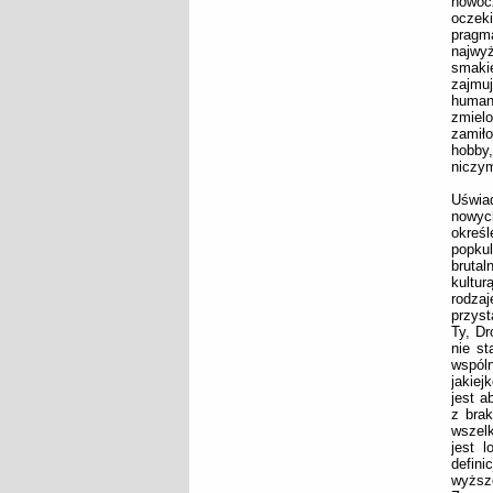
nowoc
oczek
pragm
najwyż
smaki
zajmu
humani
zmiel
zamiło
hobby,
niczym
Uświad
nowych
okreś
popkul
brutal
kultur
rodza
przyst
Ty, Dr
nie st
wspól
jakiej
jest a
z brak
wszelk
jest 
defini
wyższ