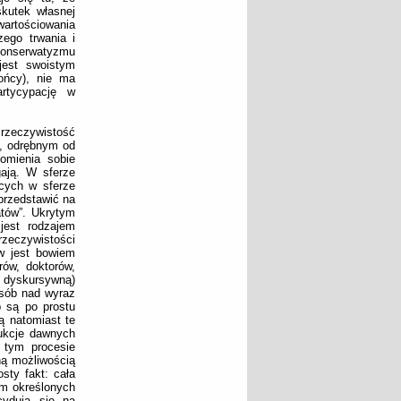
skutek własnej
 wartościowania
ego trwania i
 konserwatyzmu
jest swoistym
rońcy), nie ma
rtycypację w
 rzeczywistość
m, odrębnym od
omienia sobie
ają. W sferze
ących w sferze
przedstawić na
atów”. Ukrytym
jest rodzajem
zeczywistości
ów jest bowiem
rów, doktorów,
e dyskursywną)
osób nad wyraz
b są po prostu
ą natomiast te
dukcje dawnych
 tym procesie
ną możliwością
sty fakt: cała
em określonych
cydują się na