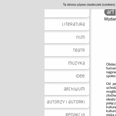
Ta strona używa ciasteczek (cookies
Wydan
Obda
human
najpr
społec
Od pe
uchod
mogli
złośli
ideal
połąc
kultu
kultur
niską 