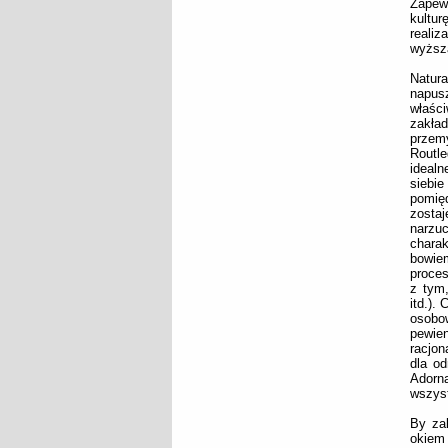
Zapew
kultu
realiz
wyższą
Natur
napusz
właści
zakład
przemy
Routl
idealn
siebi
pomię
zosta
narzu
charak
bowie
proces
z tym,
itd.).
osobow
pewie
racjon
dla od
Adorn
wszyst
By za
okiem 