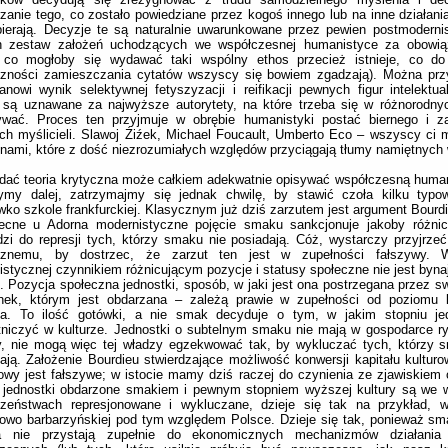
zanie tego, co zostało powiedziane przez kogoś innego lub na inne działania
ierają. Decyzje te są naturalnie uwarunkowane przez pewien postmoderni
n zestaw założeń uchodzących we współczesnej humanistyce za obowią
 co mogłoby się wydawać taki wspólny ethos przecież istnieje, co do
czności zamieszczania cytatów wszyscy się bowiem zgadzają). Można przy
anowi wynik selektywnej fetyszyzacji i reifikacji pewnych figur intelektua
 są uznawane za najwyższe autorytety, na które trzeba się w różnorodn
ywać. Proces ten przyjmuje w obrębie humanistyki postać biernego i za
h myślicieli. Slawoj Źiźek, Michael Foucault, Umberto Eco – wszyscy ci my
onami, które z dość niezrozumiałych względów przyciągają tłumy namiętnych wi
dać teoria krytyczna może całkiem adekwatnie opisywać współczesną huma
ymy dalej, zatrzymajmy się jednak chwilę, by stawić czoła kilku typ
wko szkole frankfurckiej. Klasycznym już dziś zarzutem jest argument Bourdi
ecne u Adorna modernistyczne pojęcie smaku sankcjonuje jakoby różnic
zi do represji tych, którzy smaku nie posiadają. Cóż, wystarczy przyjrzeć
cznemu, by dostrzec, że zarzut ten jest w zupełności fałszywy. 
listycznej czynnikiem różnicującym pozycje i statusy społeczne nie jest byn
ł. Pozycja społeczna jednostki, sposób, w jaki jest ona postrzegana przez s
nek, którym jest obdarzana – zależą prawie w zupełności od poziomu ka
da. To ilość gotówki, a nie smak decyduje o tym, w jakim stopniu j
niczyć w kulturze. Jednostki o subtelnym smaku nie mają w gospodarce r
y, nie mogą więc tej władzy egzekwować tak, by wykluczać tych, którzy 
ają. Założenie Bourdieu stwierdzające możliwość konwersji kapitału kulturo
owy jest fałszywe; w istocie mamy dziś raczej do czynienia ze zjawiskiem
j jednostki obdarzone smakiem i pewnym stopniem wyższej kultury są we 
czeństwach represjonowane i wykluczane, dzieje się tak na przykład, w
owo barbarzyńskiej pod tym względem Polsce. Dzieje się tak, ponieważ sm
ra nie przystają zupełnie do ekonomicznych mechanizmów działania