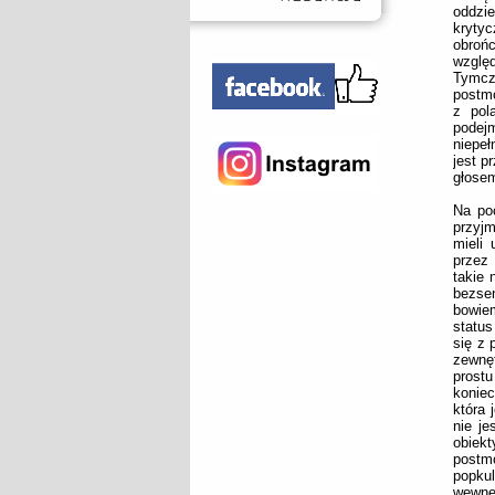
oddzie
krytyc
obroń
względ
Tymcza
postmo
z pol
podejm
niepeł
jest p
głosem
Na po
przyjm
mieli 
przez
takie 
bezse
bowie
status
się z 
zewnęt
prost
koniec
która 
nie je
obiekt
postm
popkul
wewnę