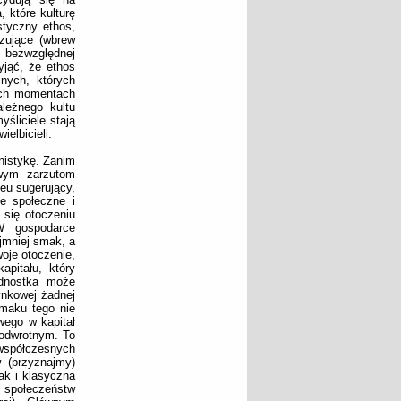
, które kulturę
styczny ethos,
zujące (wbrew
 bezwzględnej
jąć, że ethos
lnych, których
ych momentach
leżnego kultu
śliciele stają
elbicieli.
nistykę. Zanim
owym zarzutom
eu sugerujący,
e społeczne i
 się otoczeniu
W gospodarce
ajmniej smak, a
woje otoczenie,
pitału, który
ednostka może
ynkowej żadnej
smaku tego nie
wego w kapitał
 odwrotnym. To
współczesnych
 (przyznajmy)
ak i klasyczna
 społeczeństw