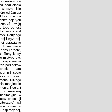
odniesieniu do
od podzielania
stwierdza: „Nie
óre odróżniają
 która przecina
dobrze pojętych
szerzyć swoją
e tego co jest
Philosophy and
myśl Rorty’ego
zej i wyższej.
jej uprawianie
 finansowego
 sensu stricte,
li Rorty kiedy
ee miałyby być
 inspirowania
nych porządków
iterackim, mam
ęcej niż sobie
rksa niż przez
smana, Rilkego
 Na marginesie
mienia Hegla i
ej od masowej
inspiracyjnej w
mów produkcji
iterature” [w:]
żnicę pomiędzy
 inspiracyjnej,