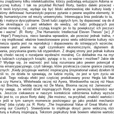
mu znajdziemy kilku intelektualistów, którzy podzielają entuzjazm Adorna w 
ycznej kultury. I tak na przykład Richard Rorty, bardzo daleki przecież 
ń teorii krytycznej, wydaje się być bliski adornowskiej idei kultury kiedy 
iśmy definiować humanistyki poprzez pytanie o pewne wspólne elementy, kt
ły humanistyczne od reszty uniwersytetu. Interesująca linia podziału to ta,
ły i matryce dyscyplinarne. Dzieli ludzi zajętych tym, by dopasować się do 
riów określające co jest wkładem do wiedzy, od ludzi próbujących po
źnie moralną. Ci ostatni czytają książki po to by powiększyć ich poczuci
e i ważne”. (R. Rorty: „The Humanistic Intellectual Eleven Theses” [w:] „
 Hope”) Powyższa, nieco banalna wprawdzie, ale przecież jednak trafna, 
 się implikować właśnie kwestionowane przez wielu odróżnienie kultury niżs
rwsza oparta jest na reprodukcji i dopasowaniu do istniejących wzorców, 
owane jest pewnie na ogół czynnikami ekonomicznymi, dążeniem do
wania, pozyskania grantu lub stypendium. Z drugiej strony jest jednak kultura
ej chodzi raczej o rozwijanie wyobraźni moralnej. Co dokładnie ma na myś
 ludziach czytających książki, pytając o to, co ważne i możliwe? Jakie id
? Wydaje się, że ważność jest tutaj rozumiana jako pewien potencjał do
ia emancypacyjnego, czyli takiego, które przekracza ciasne granice zasta
znych: „Kiedy przypisuje wartość inspiracyjną (
inspirational value
) dziełom l
li to, że dzieła te sprawiają, że ludzie myślą, że jest w tym życiu wi
ażali. Tego rodzaju efekt jest częściej produkowany przez Hegla lub Ma
’a czy Hume’a, Whiteheada raczej niż Ayera, Wordswortha raczej niż Hau
 niż Brechta, Deriddę raczej niż De Mana, Blooma raczej niż Jamesona”.
my uwagę, że wśród dzieł inspirujących Rorty w pierwszej kolejności wy
a. Jeszcze ciekawsze w naszym kontekście odróżnienia kultury wyższ
ki jest to, co pisze Rorty dalej: „Nie możesz, na przykład, znaleźć wartości 
ie jeśli w tym samym momencie postrzegasz go jako produkt mechaniz
alnej” (oba cytaty za: R. Rorty: „The Inspirational Value of Great Works of L
eving our Country”). Stwierdzenie to implikuje dosyć jasno widoczną ró
turą a kulturą inspirującą. Tekstom popkultury brak bowiem właśnie wartości