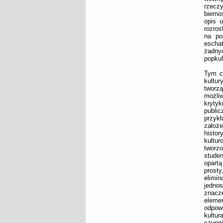
rzecz
bierno
opis 
rozro
na po
escha
żadny
popkul
Tym co
kultur
tworz
możli
kryty
public
przyk
założ
histo
kultur
tworz
studen
opartą
prosty
elimin
jednos
znacz
elemen
odpowi
kultur
czynn