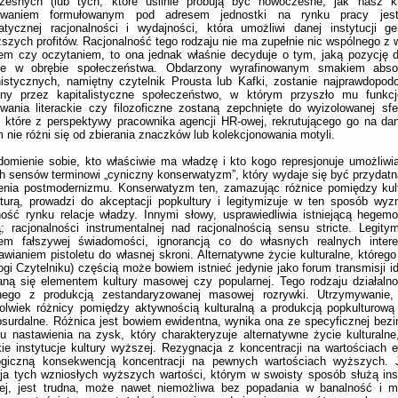
zesnych (lub tych, które usilnie próbują być nowoczesne, jak nasz k
iwaniem formułowanym pod adresem jednostki na rynku pracy jest
atycznej racjonalności i wydajności, która umożliwi danej instytucji g
szych profitów. Racjonalność tego rodzaju nie ma zupełnie nic wspólnego z
em czy oczytaniem, to ona jednak właśnie decyduje o tym, jaką pozycję 
je w obrębie społeczeństwa. Obdarzony wyrafinowanym smakiem abso
stycznych, namiętny czytelnik Prousta lub Kafki, zostanie najprawdopodob
ony przez kapitalistyczne społeczeństwo, w którym przyszło mu funkc
wania literackie czy filozoficzne zostaną zepchnięte do wyizolowanej sf
 które z perspektywy pracownika agencji HR-owej, rekrutującego go na da
 nie różni się od zbierania znaczków lub kolekcjonowania motyli.
omienie sobie, kto właściwie ma władzę i kto kogo represjonuje umożliw
 sensów terminowi „cyniczny konserwatyzm”, który wydaje się być przydatną
lenia postmodernizmu. Konserwatyzm ten, zamazując różnice pomiędzy kul
turą, prowadzi do akceptacji popkultury i legitymizuje w ten sposób wy
ność rynku relacje władzy. Innymi słowy, usprawiedliwia istniejącą hegem
ą; racjonalności instrumentalnej nad racjonalnością sensu stricte. Legitym
jem fałszywej świadomości, ignorancją co do własnych realnych intere
awianiem pistoletu do własnej skroni. Alternatywne życie kulturalne, którego
ogi Czytelniku) częścią może bowiem istnieć jedynie jako forum transmisji id
aną się elementem kultury masowej czy popularnej. Tego rodzaju działaln
nego z produkcją zestandaryzowanej masowej rozrywki. Utrzymywanie,
kolwiek różnicy pomiędzy aktywnością kulturalną a produkcją popkulturową 
bsurdalne. Różnica jest bowiem ewidentna, wynika ona ze specyficznej bezi
u nastawienia na zysk, który charakteryzuje alternatywne życie kulturalne
ie instytucje kultury wyższej. Rezygnacja z koncentracji na wartościach
logiczną konsekwencją koncentracji na pewnych wartościach wyższych. J
cja tych wzniosłych wyższych wartości, którym w swoisty sposób służą inst
ej, jest trudna, może nawet niemożliwa bez popadania w banalność i mor