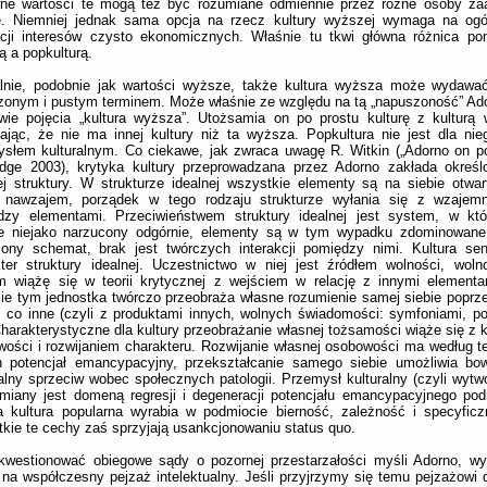
ne wartości te mogą też być rozumiane odmiennie przez różne osoby z
rę. Niemniej jednak sama opcja na rzecz kultury wyższej wymaga na ogół
acji interesów czysto ekonomicznych. Właśnie tu tkwi główna różnica po
 a popkulturą.
alnie, podobnie jak wartości wyższe, także kultura wyższa może wydawa
onym i pustym terminem. Może właśnie ze względu na tą „napuszoność” Ad
wie pojęcia „kultura wyższa”. Utożsamia on po prostu kulturę z kulturą 
ając, że nie ma innej kultury niż ta wyższa. Popkultura nie jest dla nieg
słem kulturalnym. Co ciekawe, jak zwraca uwagę R. Witkin („Adorno on pop
edge 2003), krytyka kultury przeprowadzana przez Adorno zakłada określ
ej struktury. W strukturze idealnej wszystkie elementy są na siebie otwar
e nawzajem, porządek w tego rodzaju strukturze wyłania się z wzajemny
dzy elementami. Przeciwieństwem struktury idealnej jest system, w kt
je niejako narzucony odgórnie, elementy są w tym wypadku zdominowane
cony schemat, brak jest twórczych interakcji pomiędzy nimi. Kultura se
ter struktury idealnej. Uczestnictwo w niej jest źródłem wolności, wolno
m wiążę się w teorii krytycznej z wejściem w relację z innymi elementa
ie tym jednostka twórczo przeobraża własne rozumienie samej siebie poprze
 co inne (czyli z produktami innych, wolnych świadomości: symfoniami, poez
 Charakterystyczne dla kultury przeobrażanie własnej tożsamości wiąże się z
ości i rozwijaniem charakteru. Rozwijanie własnej osobowości ma według teo
n potencjał emancypacyjny, przekształcanie samego siebie umożliwia bow
alny sprzeciw wobec społecznych patologii. Przemysł kulturalny (czyli wytwo
miany jest domeną regresji i degeneracji potencjału emancypacyjnego po
a kultura popularna wyrabia w podmiocie bierność, zależność i specyfic
kie te cechy zaś sprzyjają usankcjonowaniu status quo.
kwestionować obiegowe sądy o pozornej przestarzałości myśli Adorno, wy
na współczesny pejzaż intelektualny. Jeśli przyjrzymy się temu pejzażowi d