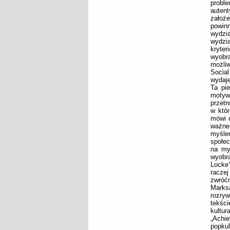
proble
autent
założe
powinn
wydzia
wydzia
kryte
wyobra
możliw
Social
wydaje
Ta pie
motyw
przetr
w któr
mówi o
ważne
myślen
społec
na myś
wyobr
Locke
raczej
zwróć
Marks
rozryw
tekśc
kultur
„Achi
popkul