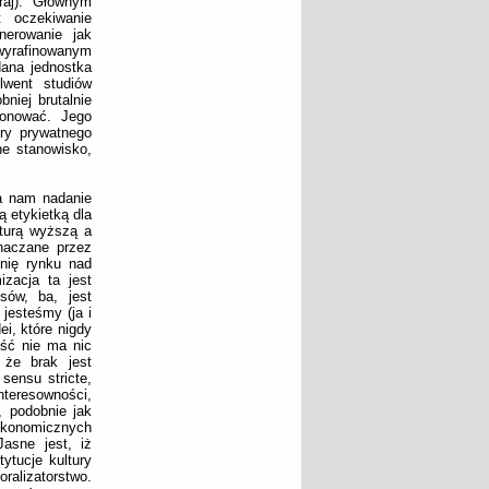
raj). Głównym
 oczekiwanie
enerowanie jak
 wyrafinowanym
dana jednostka
lwent studiów
niej brutalnie
jonować. Jego
ery prywatnego
ne stanowisko,
ia nam nadanie
 etykietką dla
turą wyższą a
znaczane przez
onię rynku nad
izacja ta jest
sów, ba, jest
 jesteśmy (ja i
ei, które nigdy
ość nie ma nic
 że brak jest
sensu stricte,
nteresowności,
, podobnie jak
 ekonomicznych
asne jest, iż
ytucje kultury
alizatorstwo.