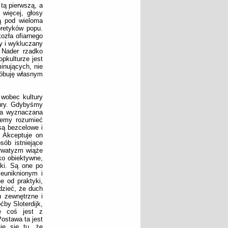
tą pierwszą, a
 więcej, głosy
ą pod wieloma
oretyków popu.
ozła ofiarnego
y i wykluczany
 Nader rzadko
pkulturze jest
inujących, nie
róbuję własnym
 wobec kultury
tury. Gdybyśmy
ica wyznaczana
iemy rozumieć
są bezcelowe i
 Akceptuje on
sób istniejące
erwatyzm wiąże
ko obiektywne,
tki. Są one po
euniknionym i
e od praktyki,
dzieć, że duch
u zewnętrzne i
by Sloterdijk,
że coś jest z
ostawa ta jest
je się tu, że