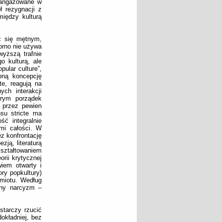
aangażowane w
 rezygnacji z
między kulturą
ć się mętnym,
orno nie używa
wyższą trafnie
o kulturą, ale
ular culture”,
oną koncepcję
te, reagują na
ch interakcji
órym porządek
 przez pewien
nsu stricte ma
ść integralnie
mi całości. W
z konfrontację
ją, literaturą
 kształtowaniem
rii krytycznej
iem otwarty i
ry popkultury)
dmiotu. Według
zny narcyzm –
starczy rzucić
okładniej, bez