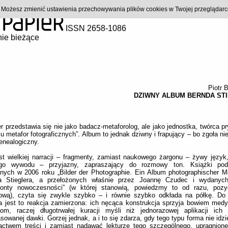
). Możesz zmienić ustawienia przechowywania plików cookies w Twojej przeglądar
ISSN 2658-1086
ie bieżące
Piotr 
DZIWNY ALBUM BERNDA ST
er przedstawia się nie jako badacz-metaforolog, ale jako jednostka, twórca p
u metafor fotograficznych”. Album to jednak dziwny i frapujący – bo zgoła ni
enealogiczny.
t wielkiej narracji – fragmenty, zamiast naukowego żargonu – żywy język
go wywodu – przyjazny, zapraszający do rozmowy ton. Książki po
nych w 2006 roku „Bilder der Photographie. Ein Album photographischer M
a Stieglera, a przełożonych właśnie przez Joannę Czudec i wydanych
zonty nowoczesności” (w której stanowią, powiedzmy to od razu, pozy
pową), czyta się zwykle szybko – i równie szybko odkłada na półkę. D
a jest to reakcja zamierzona: ich nęcąca konstrukcja sprzyja bowiem med
tom, raczej długotrwałej kuracji myśli niż jednorazowej aplikacji ich 
owanej dawki. Gorzej jednak, a i to się zdarza, gdy tego typu forma nie idzi
actwem treści i zamiast nadawać lekturze tego szczególnego, upragnion