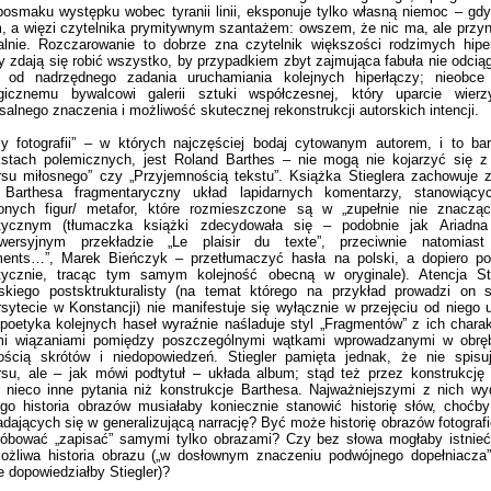
posmaku występku wobec tyranii linii, eksponuje tylko własną niemoc – gdy
, a więzi czytelnika prymitywnym szantażem: owszem, że nic ma, ale przyna
alnie. Rozczarowanie to dobrze zna czytelnik większości rodzimych hiperf
y zdają się robić wszystko, by przypadkiem zbyt zajmująca fabuła nie odciąg
ę od nadrzędnego zadania uruchamiania kolejnych hiperłączy; nieobce
lgicznemu bywalcowi galerii sztuki współczesnej, który uparcie wierz
salnego znaczenia i możliwość skutecznej rekonstrukcji autorskich intencji.
zy fotografii” – w których najczęściej bodaj cytowanym autorem, i to b
kstach polemicznych, jest Roland Barthes – nie mogą nie kojarzyć się z
rsu miłosnego” czy „Przyjemnością tekstu”. Książka Stieglera zachowuje
 Barthesa fragmentaryczny układ lapidarnych komentarzy, stanowiącyc
lonych figur/ metafor, które rozmieszczone są w „zupełnie nie znaczą
etycznym (tłumaczka książki zdecydowała się – podobnie jak Ariad
owersyjnym przekładzie „Le plaisir du texte”, przeciwnie natomias
ments…”, Marek Bieńczyk – przetłumaczyć hasła na polski, a dopiero po
etycznie, tracąc tym samym kolejność obecną w oryginale). Atencja St
uskiego postsktrukturalisty (na temat którego na przykład prowadzi on 
sytecie w Konstancji) nie manifestuje się wyłącznie w przejęciu od niego u
poetyka kolejnych haseł wyraźnie naśladuje styl „Fragmentów” z ich chara
mi wiązaniami pomiędzy poszczególnymi wątkami wprowadzanymi w obręb
ością skrótów i niedopowiedzeń. Stiegler pamięta jednak, że nie spisu
su, ale – jak mówi podtytuł – układa album; stąd też przez konstrukcję 
 nieco inne pytania niż konstrukcje Barthesa. Najważniejszymi z nich wyd
go historia obrazów musiałaby koniecznie stanowić historię słów, choćb
adających się w generalizującą narrację? Być może historię obrazów fotogra
róbować „zapisać” samymi tylko obrazami? Czy bez słowa mogłaby istnieć
ożliwa historia obrazu („w dosłownym znaczeniu podwójnego dopełniacza”
e dopowiedziałby Stiegler)?