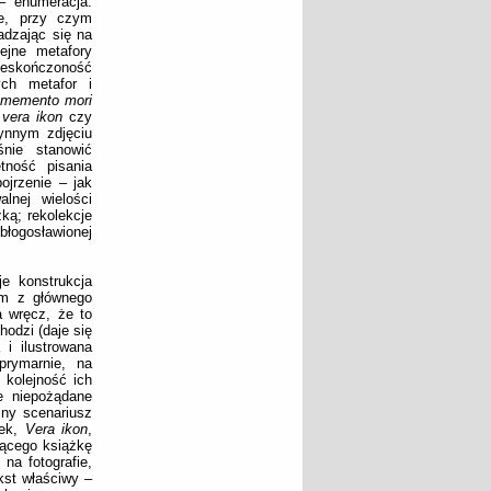
– enumeracja.
ie, przy czym
adzając się na
lejne metafory
 nieskończoność
ych metafor i
,
memento mori
,
vera ikon
czy
łynnym zdjęciu
nie stanowić
ętność pisania
ojrzenie – jak
lnej wielości
ką; rekolekcje
błogosławionej
e konstrukcja
ym z głównego
 wręcz, że to
hodzi (daje się
 i ilustrowana
 prymarnie, na
 kolejność ich
e niepożądane
jny scenariusz
dek,
Vera ikon
,
jącego książkę
na fotografie,
kst właściwy –