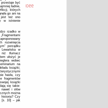
 przestaje być
jmniej ładnie,
ikcji, których
nęła go ani na
 jest też ono
y w istnienie
ardzo rzadko w
 „Fragmentami
 zaproponowany
h rozwinięcia
cym” porządku
na Lewańska w
t niż tłumacz
tem ułożyć je
ieglera wobec
seminarium na
kładu książki;
kterystycznymi
ie hasła, czy
je fragmentów
swojej książki
ają się takie:
y nawet i słów
ficznych można
 historia? Czy
 [s. 10] – jak