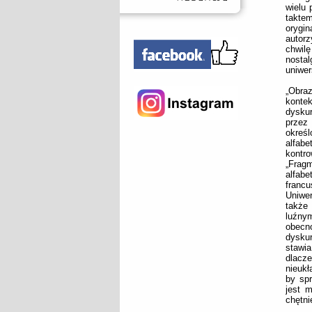
wielu 
taktem
orygin
autorz
chwil
nosta
uniwer
„Obra
konte
dysku
przez
okreś
alfab
kontr
„Frag
alfab
franc
Uniwer
także 
luźny
obecn
dyskur
stawia
dlacze
nieukł
by sp
jest m
chętni