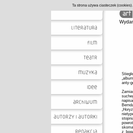
Ta strona używa ciasteczek (cookies
Wydan
Stiegl
„album
anty-g
Zamias
suche
napisa
Bernd
„Hory
niety
stopni
powro
skomas
z bog