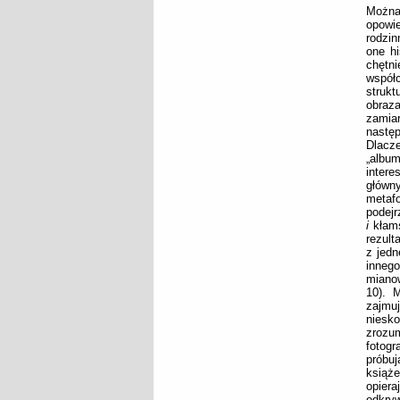
Można
opowi
rodzin
one hi
chętni
współc
strukt
obraz
zamia
następ
Dlacz
„album
intere
główn
metafo
podejr
i
kłam
rezult
z jedn
innego
mianow
10). M
zajmu
niesk
zrozu
fotog
próbu
książ
opiera
odkryw