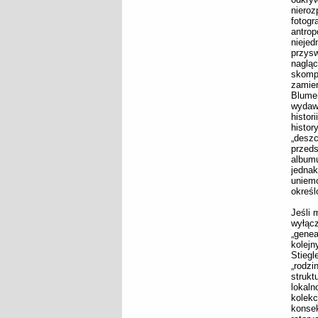
niero
fotogr
antro
niejed
przys
naglą
skompl
zamie
Blumen
wydaw
histo
histor
„desz
przeds
albumu
jednak
uniem
określ
Jeśli 
wyłącz
„genea
kolej
Stiegl
„rodzi
struk
lokaln
kolekc
konsek