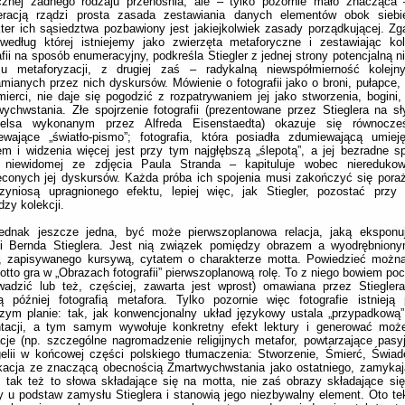
ycznej żadnego rodzaju przenośnia, ale – tylko pozornie mało znacząca 
racją rządzi prosta zasada zestawiania danych elementów obok sieb
ter ich sąsiedztwa pozbawiony jest jakiejkolwiek zasady porządkującej. Zg
 według której istniejemy jako zwierzęta metaforyczne i zestawiając ko
afii na sposób enumeracyjny, podkreśla Stiegler z jednej strony potencjalną
su metaforyzacji, z drugiej zaś – radykalną niewspółmierność kolejn
mianych przez nich dyskursów. Mówienie o fotografii jako o broni, pułapce
ierci, nie daje się pogodzić z rozpatrywaniem jej jako stworzenia, bogini
ychwstania. Złe spojrzenie fotografii (prezentowane przez Stieglera na s
elsa wykonanym przez Alfreda Eisenstaedta) okazuje się równocześ
ewające „światło-pismo”; fotografia, która posiadła zdumiewającą umiej
em i widzenia więcej jest przy tym najgłębszą „ślepotą”, a jej bezradne sp
 niewidomej ze zdjęcia Paula Stranda – kapituluje wobec nieredukowa
conych jej dyskursów. Każda próba ich spojenia musi zakończyć się poraż
zyniosą upragnionego efektu, lepiej więc, jak Stiegler, pozostać przy 
dzy kolekcji.
jednak jeszcze jedna, być może pierwszoplanowa relacja, jaką eksponuj
ki Bernda Stieglera. Jest nią związek pomiędzy obrazem a wyodrębnion
u, zapisywanego kursywą, cytatem o charakterze motta. Powiedzieć można
tto gra w „Obrazach fotografii” pierwszoplanową rolę. To z niego bowiem poc
adzić lub też, częściej, zawarta jest wprost) omawiana przez Stieglera
ą później fotografią metafora. Tylko pozornie więc fotografie istnieją
zym planie: tak, jak konwencjonalny układ językowy ustala „przypadkową”
ntacji, a tym samym wywołuje konkretny efekt lektury i generować moż
cje (np. szczególne nagromadzenie religijnych metafor, powtarzające pasy
elii w końcowej części polskiego tłumaczenia: Stworzenie, Śmierć, Świa
ikacja ze znaczącą obecnością Zmartwychwstania jako ostatniego, zamyka
, tak też to słowa składające się na motta, nie zaś obrazy składające się 
y u podstaw zamysłu Stieglera i stanowią jego niezbywalny element. Oto te