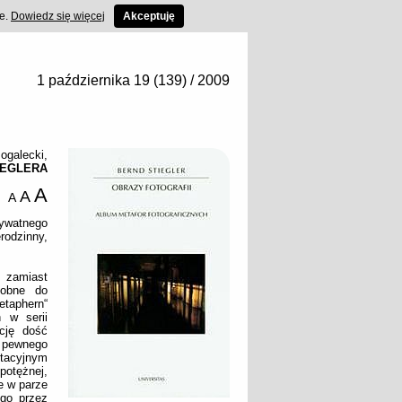
ce.
Dowiedz się więcej
Akceptuję
1 października 19 (139) / 2009
Bogalecki
,
IEGLERA
A
A
A
rywatnego
erodzinny,
, zamiast
dobne do
etaphern“
 w serii
cję dość
o pewnego
ytacyjnym
potężnej,
e w parze
ego przez