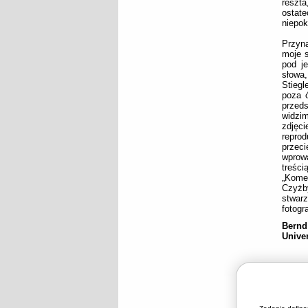
reszt
ostate
niepok
Przyna
moje s
pod j
słowa
Stiegl
poza ó
przeds
widzim
zdjęc
repro
przeci
wprowa
treści
„Kome
Czyżb
stwar
fotogr
Bernd
Univer