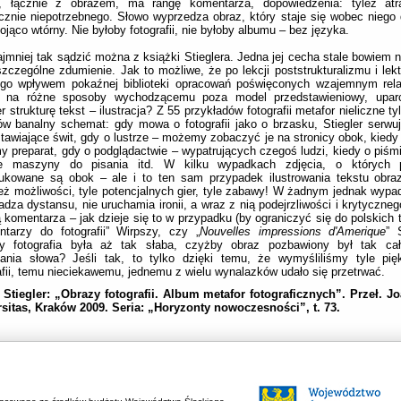
a, łącznie z obrazem, ma rangę komentarza, dopowiedzenia: tyleż atr
cznie niepotrzebnego. Słowo wyprzedza obraz, który staje się wobec niego d
ojąco wtórny. Nie byłoby fotografii, nie byłoby albumu – bez języka.
jmniej tak sądzić można z książki Stieglera. Jedna jej cecha stale bowiem n
zczególne zdumienie. Jak to możliwe, że po lekcji poststrukturalizmu i lekt
ego wpływem pokaźnej biblioteki opracowań poświęconych wzajemnym rela
, na różne sposoby wychodzącemu poza model przedstawieniowy, uparci
er strukturę tekst – ilustracja? Z 55 przykładów fotografii metafor nieliczne t
w banalny schemat: gdy mowa o fotografii jako o brzasku, Stiegler serwu
tawiające świt, gdy o lustrze – możemy zobaczyć je na stronicy obok, kiedy 
y preparat, gdy o podglądactwie – wypatrujących czegoś ludzi, kiedy o piśm
ie maszyny do pisania itd. W kilku wypadkach zdjęcia, o których p
dukowane są obok – ale i to ten sam przypadek ilustrowania tekstu obra
eż możliwości, tyle potencjalnych gier, tyle zabawy! W żadnym jednak wypad
dza dystansu, nie uruchamia ironii, a wraz z nią podejrzliwości i krytyczne
ą komentarza – jak dzieje się to w przypadku (by ograniczyć się do polskich
ntarzy do fotografii” Wirpszy, czy „
Nouvelles impressions d'Amerique
” 
y fotografia była aż tak słaba, czyżby obraz pozbawiony był tak ca
zania słowa? Jeśli tak, to tylko dzięki temu, że wymyśliliśmy tyle pię
afii, temu nieciekawemu, jednemu z wielu wynalazków udało się przetrwać.
 Stiegler: „Obrazy fotografii. Album metafor fotograficznych”. Przeł. 
sitas, Kraków 2009. Seria: „Horyzonty nowoczesności”, t. 73.