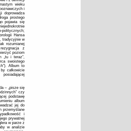
tnastym wieku
 poznawczych i
ji doprowadza
droga prostego
o pojawia się
ejednokrotnie
-politycznych;
orologii Hansa
 tradycyjnie w
tak rozumianej
 rezygnacja z
mierzyć poziom
„tu i teraz”,
órca swoistego
ch”). Album to
 by całkowicie
 posiadającej
da – „pisze się
odzinnych” czy
iącej podstawę
zumieniu album
owadzać jej do
ch przemyślane
zypadkowość i
jego prywatnej
glera w parze z
aby w analizie