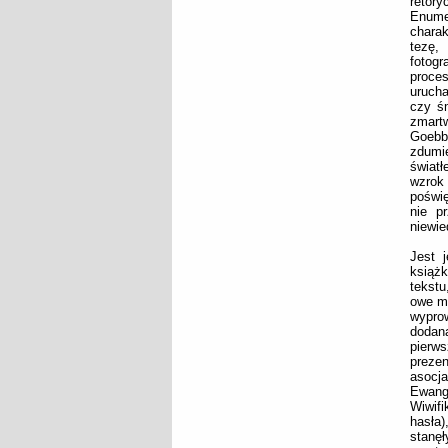
retor
Enume
charak
tezę,
fotogr
proce
urucha
czy śm
zmartw
Goebb
zdumi
światł
wzrok
poświę
nie pr
niewie
Jest 
książ
tekst
owe mo
wyprow
dodan
pierws
preze
asocja
Ewang
Wiwif
hasła)
stanęł