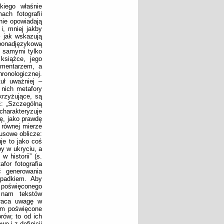
kiego właśnie
ch fotografii
nie opowiadają
 i, mniej jakby
– jak wskazują
 ponadjęzykową
u samymi tylko
 książce, jego
omentarzem, a
hronologicznej.
uł uważniej –
 nich metafory
 krzyżujące, są
: „Szczególną
charakteryzuje
ę, jako prawdę
 równej mierze
nusowe oblicze:
je to jako coś
by w ukryciu, a
 historii” (s.
for fotografia
ć generowania
ypadkiem. Aby
 poświęconego
h nam tekstów
wraca uwagę w
 im poświęcone
rów; to od ich
e i z definicji