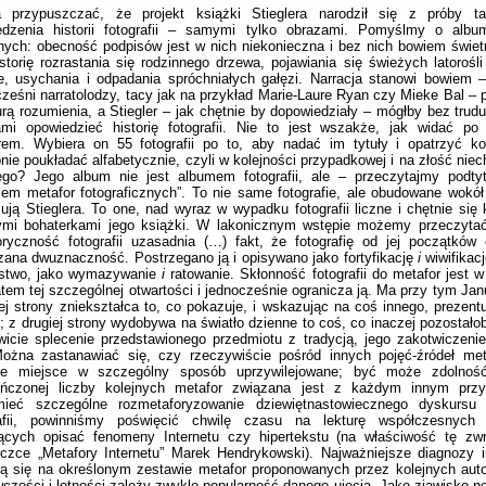
 przypuszczać, że projekt książki Stieglera narodził się z próby ta
edzenia historii fotografii – samymi tylko obrazami. Pomyślmy o albuma
nych: obecność podpisów jest w nich niekonieczna i bez nich bowiem świet
storię rozrastania się rodzinnego drzewa, pojawiania się świeżych latorośli
e, usychania i odpadania spróchniałych gałęzi. Narracja stanowi bowiem 
ześni narratolodzy, tacy jak na przykład Marie-Laure Ryan czy Mieke Bal –
urą rozumienia, a Stiegler – jak chętnie by dopowiedziały – mógłby bez trud
ami opowiedzieć historię fotografii. Nie to jest wszakże, jak widać po
rem. Wybiera on 55 fotografii po to, aby nadać im tytuły i opatrzyć k
nie poukładać alfabetycznie, czyli w kolejności przypadkowej i na złość niec
ego? Jego album nie jest albumem fotografii, ale – przeczytajmy podtyt
em metafor fotograficznych”. To nie same fotografie, ale obudowane wokół
sują Stieglera. To one, nad wyraz w wypadku fotografii liczne i chętnie się
ymi bohaterkami jego książki. W lakonicznym wstępie możemy przeczytać
ryczność fotografii uzasadnia (…) fakt, że fotografię od jej początków 
zana dwuznaczność. Postrzegano ją i opisywano jako fortyfikację
i
wiwifikacj
stwo, jako wymazywanie
i
ratowanie. Skłonność fotografii do metafor jest w
atem tej szczególnej otwartości i jednocześnie ogranicza ją. Ma przy tym Ja
ej strony zniekształca to, co pokazuje, i wskazując na coś innego, prezentu
; z drugiej strony wydobywa na światło dzienne to coś, co inaczej pozostało
icie splecenie przedstawionego przedmiotu z tradycją, jego zakotwiczenie w
ożna zastanawiać się, czy rzeczywiście pośród innych pojęć-źródeł meta
je miejsce w szczególny sposób uprzywilejowane; być może zdolnoś
ończonej liczby kolejnych metafor związana jest z każdym innym prz
mieć szczególne rozmetaforyzowanie dziewiętnastowiecznego dyskursu
rafii, powinniśmy poświęcić chwilę czasu na lekturę współczesnyc
jących opisać fenomeny Internetu czy hipertekstu (na właściwość tę z
eczce „Metafory Internetu” Marek Hendrykowski). Najważniejsze diagnozy
ją się na określonym zestawie metafor proponowanych przez kolejnych auto
czości i lotności zależy zwykle popularność danego ujęcia. Jako zjawisko now