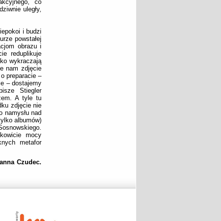
akcyjnego, co
ziwnie uległy,
iepokoi i budzi
urze powstałej
cjom obrazu i
e reduplikuje
ylko wykraczają
je nam zdjęcie
o preparacie –
ie – dostajemy
isze Stiegler
zem. A tyle tu
ku zdjęcie nie
go namysłu nad
 tylko albumów)
Sosnowskiego.
łkowicie mocy
knych metafor
Joanna Czudec.