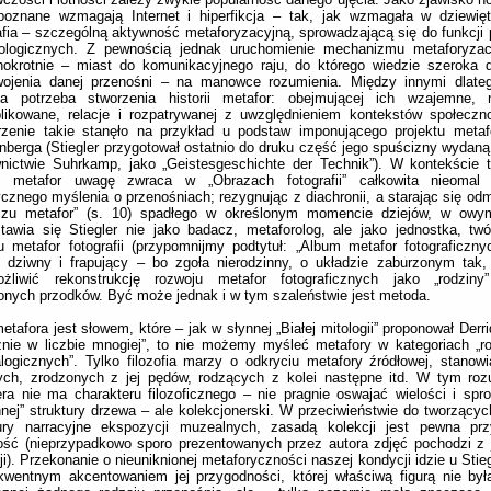
zpoznane wzmagają Internet i hiperfikcja – tak, jak wzmagała w dziewię
afia – szczególną aktywność metaforyzacyjną, sprowadzającą się do funkcji
pologicznych. Z pewnością jednak uruchomienie mechanizmu metaforyzac
nokrotnie – miast do komunikacyjnego raju, do którego wiedzie szeroka 
wojenia danej przenośni – na manowce rozumienia. Między innymi dlateg
ca potrzeba stworzenia historii metafor: obejmującej ich wzajemne, ni
ikowane, relacje i rozpatrywanej z uwzględnieniem kontekstów społeczno
rzenie takie stanęło na przykład u podstaw imponującego projektu metaf
berga (Stiegler przygotował ostatnio do druku część jego spuścizny wydaną,
nictwie Suhrkamp, jako „Geistesgeschichte der Technik”). W kontekście 
rii metafor uwagę zwraca w „Obrazach fotografii” całkowita nieomal
ycznego myślenia o przenośniach; rezygnując z diachronii, a starając się od
czu metafor” (s. 10) spadłego w określonym momencie dziejów, w owym 
tawia się Stiegler nie jako badacz, metaforolog, ale jako jednostka, tw
 metafor fotografii (przypomnijmy podtytuł: „Album metafor fotograficzny
 dziwny i frapujący – bo zgoła nierodzinny, o układzie zaburzonym tak,
ożliwić rekonstrukcję rozwoju metafor fotograficznych jako „rodziny”
onych przodków. Być może jednak i w tym szaleństwie jest metoda.
metafora jest słowem, które – jak w słynnej „Białej mitologii” proponował Derri
nie w liczbie mnogiej”, to nie możemy myśleć metafory w kategoriach „r
logicznych”. Tylko filozofia marzy o odkryciu metafory źródłowej, stanow
nych, zrodzonych z jej pędów, rodzących z kolei następne itd. W tym ro
era nie ma charakteru filozoficznego – nie pragnie oswajać wielości i spr
nnej” struktury drzewa – ale kolekcjonerski. W przeciwieństwie do tworzący
tury narracyjne ekspozycji muzealnych, zasadą kolekcji jest pewna pr
ość (nieprzypadkowo sporo prezentowanych przez autora zdjęć pochodzi z 
ji). Przekonanie o nieuniknionej metaforyczności naszej kondycji idzie u Stie
wentnym akcentowaniem jej przygodności, której właściwą figurą nie był