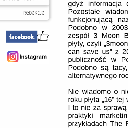
gdyż informacja 
Pozostałe wiado
funkcjonującą na
Podobno w 2003
zespół 3 Moon B
płyty, czyli „3moo
can save us” z 2
publiczność w P
Podobno są tacy,
alternatywnego ro
Nie wiadomo o ni
roku płyta „16” te
I to nie za sprawą
praktyki market
przykładach The R