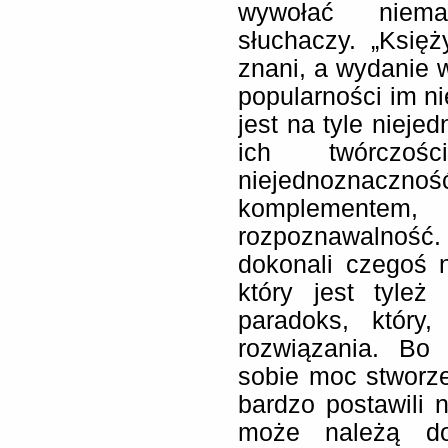
wywołać niema
słuchaczy. „Księ
znani, a wydanie 
popularności im n
jest na tyle nieje
ich twórczo
niejednozna
komplementem,
rozpoznawalność
dokonali czegoś na
który jest tyleż
paradoks, który
rozwiązania. Bo
sobie moc stworz
bardzo postawili 
może należą d