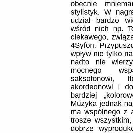
obecnie mnieman
stylistyk. W nagr
udział bardzo wi
wśród nich np. 
ciekawego, związ
4Syfon. Przypusz
wpływ nie tylko na
nadto nie wierzy
mocnego wspa
saksofonowi, fl
akordeonowi i d
bardziej „koloro
Muzyka jednak na 
ma wspólnego z a
trosze wszystkim
dobrze wyprodu