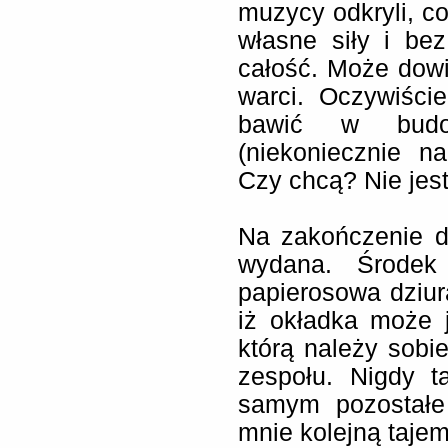
muzycy odkryli, co
własne siły i be
całość. Może dowie
warci. Oczywiści
bawić w budow
(niekoniecznie n
Czy chcą? Nie jes
Na zakończenie do
wydana. Środek 
papierosowa dziur
iż okładka może 
którą należy sobie
zespołu. Nigdy t
samym pozostałe
mnie kolejną tajem