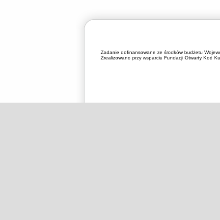
Zadanie dofinansowane ze środków budżetu Wojewó
Zrealizowano przy wsparciu Fundacji Otwarty Kod Kul