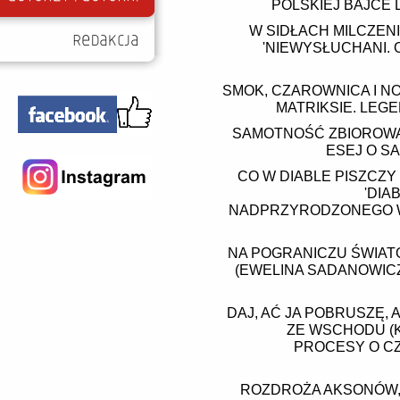
POLSKIEJ BAJCE
W SIDŁACH MILCZEN
'NIEWYSŁUCHANI. 
SMOK, CZAROWNICA I NO
MATRIKSIE. LEG
SAMOTNOŚĆ ZBIOROWA 
ESEJ O S
CO W DIABLE PISZCZY
'DIA
NADPRZYRODZONEGO W 
NA POGRANICZU ŚWIAT
(EWELINA SADANOWICZ
DAJ, AĆ JA POBRUSZĘ,
ZE WSCHODU (K
PROCESY O C
ROZDROŻA AKSONÓW,