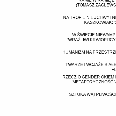
RAMIĘ W RAMIĘ 
(TOMASZ ŻAGLEWS
NA TROPIE NIEUCHWYTNE
KASZKOWIAK: 
W ŚWIECIE NIEWAMP
'WRAŻLIWI KRWIOPIJ
HUMANIZM NA PRZESTRZE
TWARZE I WOJAŻE BIAŁ
F
RZECZ O GENDER OKIEM 
'METAFORYCZNOŚĆ 
SZTUKA WĄTPLIWOŚCI.