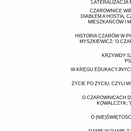
'LATERALIZACJA 
CZAROWNICE WIE
DIABŁEM A HOSTIĄ.
MIESZKAŃCÓW I M
HISTORIA CZARÓW W PI
MYSZKIEWICZ: 'O CZ
KRZYWDY SZ
'P
W KRĘGU EDUKACYJNYCH
ŻYCIE PO ŻYCIU, CZYLI 
O CZAROWNICACH D
KOWALCZYK: '
O (NIE)ŚWIĘTOŚC