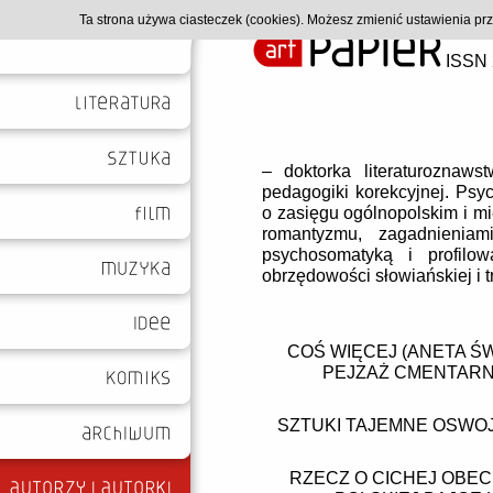
Ta strona używa ciasteczek (cookies). Możesz zmienić ustawienia p
ISSN 
– doktorka literaturoznaws
pedagogiki korekcyjnej. Psy
o zasięgu ogólnopolskim i mi
romantyzmu, zagadnieniam
psychosomatyką i profilo
obrzędowości słowiańskiej i 
COŚ WIĘCEJ (ANETA Ś
PEJZAŻ CMENTARN
SZTUKI TAJEMNE OSWOJ
RZECZ O CICHEJ OBEC