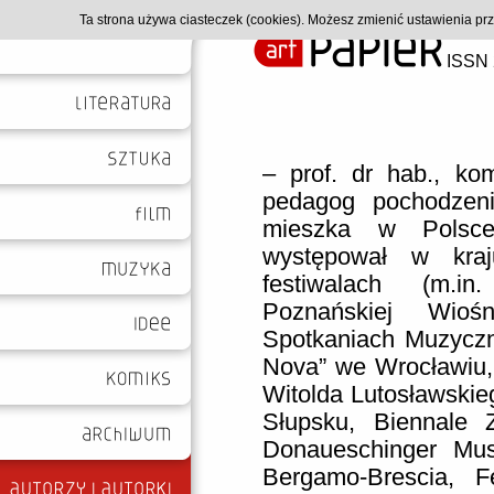
Ta strona używa ciasteczek (cookies). Możesz zmienić ustawienia p
ISSN 
– prof. dr hab., kom
pedagog pochodzen
mieszka w Polsce
występował w kra
festiwalach (m.i
Poznańskiej Wioś
Spotkaniach Muzyczn
Nova” we Wrocławiu,
Witolda Lutosławskieg
Słupsku, Biennale 
Donaueschinger Musi
Bergamo-Brescia, F