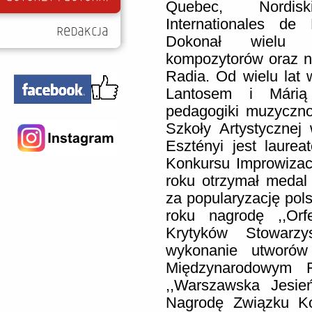
Quebec, Nordis
Internationales de
Dokonał wielu p
kompozytorów oraz n
Radia. Od wielu lat
Lantosem i Márią 
pedagogiki muzyczno-
Szkoły Artystyczne
Esztényi jest laure
Konkursu Improwizacj
roku otrzymał medal
za popularyzację pol
roku nagrodę ,,Orf
Krytyków Stowarz
wykonanie utworów
Międzynarodowym F
,,Warszawska Jesi
Nagrodę Związku K