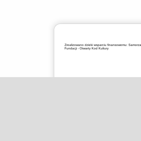
Zrealizowano dzieki wsparciu finansowemu:
Samorza
Fundacji - Otwarty Kod Kultury