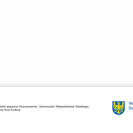
zieki wsparciu finansowemu:
Samorzadu Województwa Slaskiego,
rty Kod Kultury