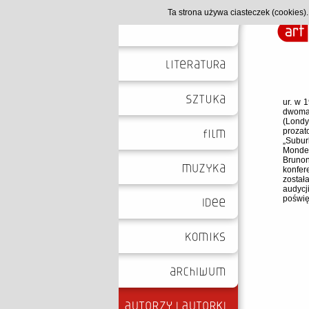
Ta strona używa ciasteczek (cookies
ur. w 
dwoma 
(Londy
prozat
„Subur
Mondes
Bruno
konfer
został
audyc
poświęc