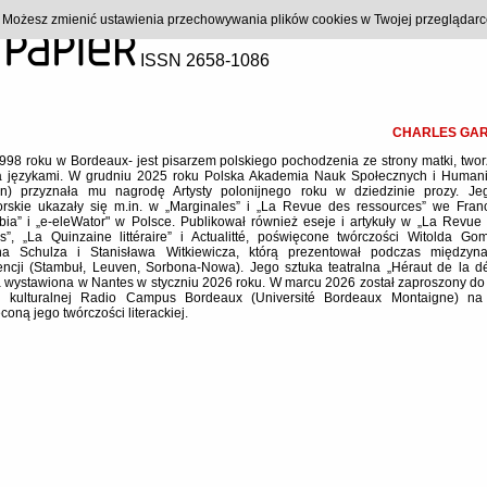
). Możesz zmienić ustawienia przechowywania plików cookies w Twojej przeglądar
ISSN 2658-1086
CHARLES GAR
1998 roku w Bordeaux- jest pisarzem polskiego pochodzenia ze strony matki, two
językami. W grudniu 2025 roku Polska Akademia Nauk Społecznych i Humani
n) przyznała mu nagrodę Artysty polonijnego roku w dziedzinie prozy. Je
orskie ukazały się m.in. w „Marginales” i „La Revue des ressources” we Fran
bia” i „e-eleWator" w Polsce. Publikował również eseje i artykuły w „La Revu
”, „La Quinzaine littéraire” i Actualitté, poświęcone twórczości Witolda Go
na Schulza i Stanisława Witkiewicza, którą prezentował podczas międzyn
encji (Stambuł, Leuven, Sorbona-Nowa). Jego sztuka teatralna „Héraut de la d
a wystawiona w Nantes w styczniu 2026 roku. W marcu 2026 został zaproszony do
ji kulturalnej Radio Campus Bordeaux (Université Bordeaux Montaigne) n
oną jego twórczości literackiej.