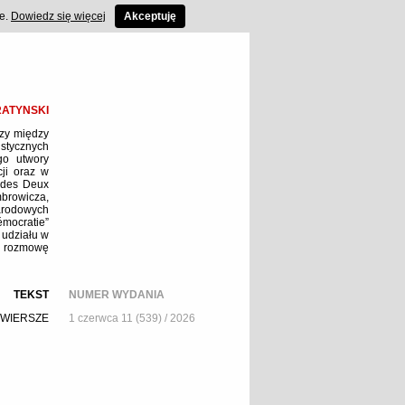
ce.
Dowiedz się więcej
Akceptuję
ATYNSKI
rzy między
stycznych
go utwory
cji oraz w
e des Deux
mbrowicza,
arodowych
émocratie”
 udziału w
a rozmowę
TEKST
NUMER WYDANIA
WIERSZE
1 czerwca 11 (539) / 2026