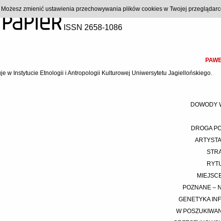
). Możesz zmienić ustawienia przechowywania plików cookies w Twojej przeglądar
ISSN 2658-1086
PAWE
uje w Instytucie Etnologii i Antropologii Kulturowej Uniwersytetu Jagiellońskiego.
DOWODY W
DROGA P
ARTYST
STRA
RYT
MIEJSCE
POZNANE – 
GENETYKA IN
W POSZUKIWA