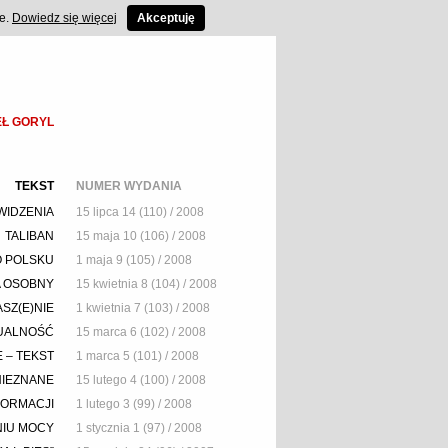
ce.
Dowiedz się więcej
Akceptuję
Ł GORYL
TEKST
NUMER WYDANIA
IDZENIA
15 lipca 14 (110) / 2008
TALIBAN
15 maja 10 (106) / 2008
O POLSKU
1 maja 9 (105) / 2008
A OSOBNY
15 kwietnia 8 (104) / 2008
SZ(E)NIE
1 kwietnia 7 (103) / 2008
UALNOŚĆ
15 marca 6 (102) / 2008
 – TEKST
1 marca 5 (101) / 2008
NIEZNANE
15 lutego 4 (100) / 2008
FORMACJI
1 lutego 3 (99) / 2008
NIU MOCY
1 stycznia 1 (97) / 2008