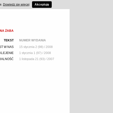
ce.
Dowiedz się więcej
Akceptuję
NA ŻABA
TEKST
NUMER WYDANIA
ST W NAS
15 stycznia 2 (98) / 2008
KLEJENIE
1 stycznia 1 (97) / 2008
RALNOŚĆ
1 listopada 21 (93) / 2007