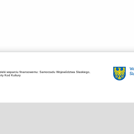
zieki wsparciu finansowemu:
Samorzadu Województwa Slaskiego,
rty Kod Kultury