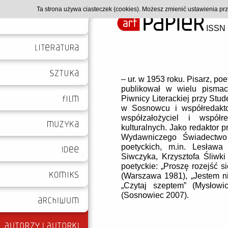
Ta strona używa ciasteczek (cookies). Możesz zmienić ustawienia p
ISSN 
– ur. w 1953 roku. Pisarz, poe
publikował w wielu pismach
Piwnicy Literackiej przy S
w Sosnowcu i współredakto
współzałożyciel i współ
kulturalnych. Jako redaktor p
Wydawniczego Świadectwo 
poetyckich, m.in. Lesława 
Siwczyka, Krzysztofa Śliwki 
poetyckie: „Proszę rozejść 
(Warszawa 1981), „Jestem n
„Czytaj szeptem” (Mysłowi
(Sosnowiec 2007).