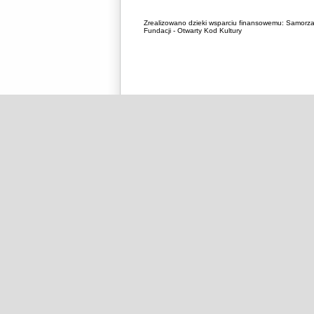
Zrealizowano dzieki wsparciu finansowemu:
Samorza
Fundacji - Otwarty Kod Kultury