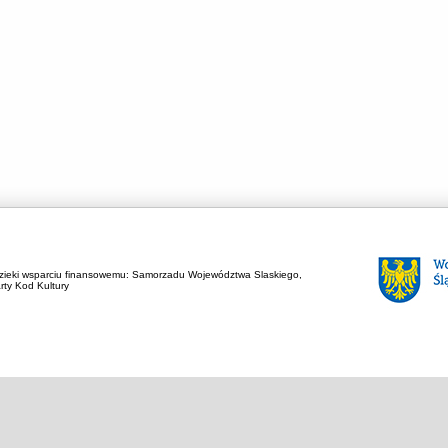
zieki wsparciu finansowemu:
Samorzadu Województwa Slaskiego,
rty Kod Kultury