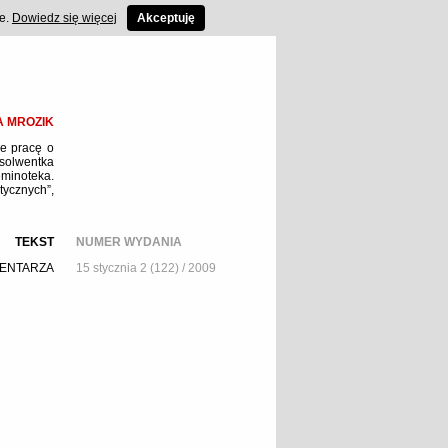
ce.
Dowiedz się więcej
Akceptuję
A MROZIK
ze pracę o
bsolwentka
minoteka.
tycznych”,
TEKST
NUMER WYDANIA
MENTARZA
15 stycznia 2 (122) / 2009