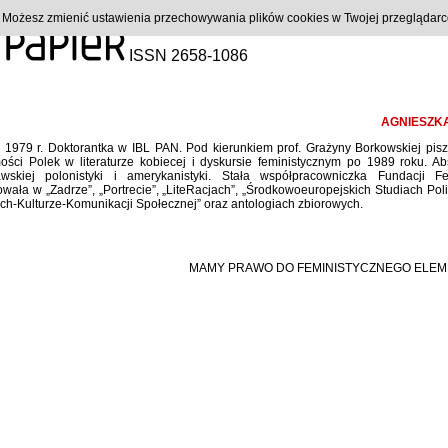
). Możesz zmienić ustawienia przechowywania plików cookies w Twojej przeglądar
ISSN 2658-1086
AGNIESZK
w 1979 r. Doktorantka w IBL PAN. Pod kierunkiem prof. Grażyny Borkowskiej pis
ości Polek w literaturze kobiecej i dyskursie feministycznym po 1989 roku. A
wskiej polonistyki i amerykanistyki. Stała współpracowniczka Fundacji Fe
owała w „Zadrze”, „Portrecie”, „LiteRacjach”, „Środkowoeuropejskich Studiach Poli
ch-Kulturze-Komunikacji Społecznej” oraz antologiach zbiorowych.
MAMY PRAWO DO FEMINISTYCZNEGO ELE