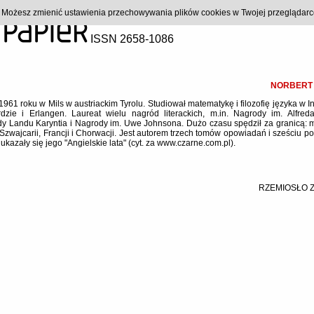
). Możesz zmienić ustawienia przechowywania plików cookies w Twojej przeglądar
ISSN 2658-1086
NORBERT 
 1961 roku w Mils w austriackim Tyrolu. Studiował matematykę i filozofię języka w I
rdzie i Erlangen. Laureat wielu nagród literackich, m.in. Nagrody im. Alfred
y Landu Karyntia i Nagrody im. Uwe Johnsona. Dużo czasu spędził za granicą: 
, Szwajcarii, Francji i Chorwacji. Jest autorem trzech tomów opowiadań i sześciu po
ukazały się jego "Angielskie lata" (cyt. za www.czarne.com.pl).
RZEMIOSŁO Z