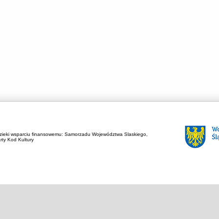
zieki wsparciu finansowemu:
Samorzadu Województwa Slaskiego,
rty Kod Kultury