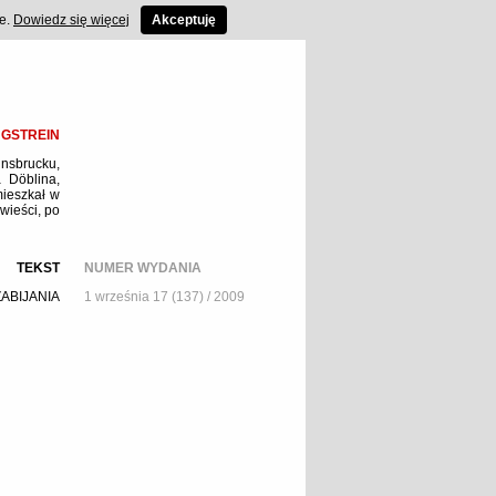
ce.
Dowiedz się więcej
Akceptuję
GSTREIN
nnsbrucku,
a Döblina,
mieszkał w
wieści, po
TEKST
NUMER WYDANIA
ABIJANIA
1 września 17 (137) / 2009