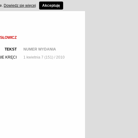
ce.
Dowiedz się więcej
Akceptuję
ISŁOWICZ
TEKST
NUMER WYDANIA
IE KRĘCI
1 kwietnia 7 (151) / 2010