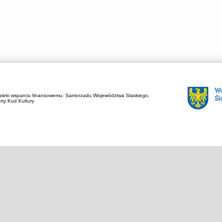
zieki wsparciu finansowemu:
Samorzadu Województwa Slaskiego,
rty Kod Kultury