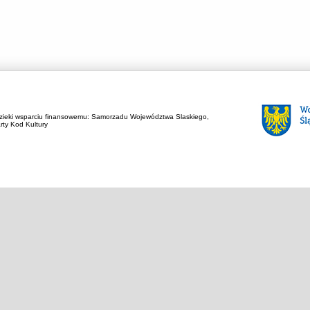
zieki wsparciu finansowemu:
Samorzadu Województwa Slaskiego,
rty Kod Kultury