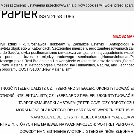
). Możesz zmienić ustawienia przechowywania plików cookies w Twojej przeglądar
ISSN 2658-1086
MIŁOSZ MA
oryk sztuki i kulturoznawca, doktorant w Zakładzie Estetyki i Antropologii P
sytetu Śląskiego w Katowicach. Szczególne miejsce w jego zainteresowaniach za
a de Sade'a, etyka posthumanizmu (zwłaszcza związane z nią zagadnienie wspól
ofia portretu. Uczestnik międzynarodowego seminarium „Human/Inhuman/P
zonego przez Rosi Braidotti na Uniwersytecie w Utrechcie oraz działania „From
 New Materialist Methodologies Crossing the Humanities, Natural, and Technos
 programu COST IS1307 „New Materialism”.
NOŚĆ INTELEKTUALISTY, CZ. II (BERNARD STIEGLER: 'UKONSTYTUOWAĆ EUR
TNOŚĆ INTELEKTUALISTY, CZ. I (BERNARD STIEGLER: 'UKONSTYTUOWAĆ EU
TA RECENZJA JEST KŁAMSTWEM (PETER CAVE: 'CZY ROBOTY CZUJ
MORALNOŚĆ DLA KAŻDEGO. DIY (MARY ANNE WARREN: 'STATUS M
NAWRÓCENIE DEFETYSTY (REBECCA SOLNIT: 'NADZIEJA W
RTRETY, KTÓRYCH NIE MA (EWELINA WOŹNIAK-CZECH: 'PORTRET PERFORM
DOWODY NA NIEISTNIENIE (VICTOR J. STENGER: 'BÓG. BŁĘDNA H