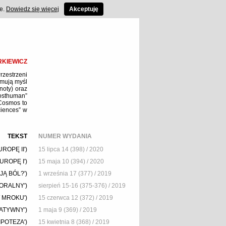
ce.
Dowiedz się więcej
Akceptuję
RKIEWICZ
rzestrzeni
jmują myśl
noty) oraz
osthuman”
 Cosmos to
ciences” w
TEKST
NUMER WYDANIA
OPĘ II')
15 lipca 14 (398) / 2020
ROPĘ I')
15 maja 10 (394) / 2020
Ą BÓL?')
1 września 17 (377) / 2019
ORALNY')
sierpień 15-16 (375-376) / 2019
 MROKU')
15 czerwca 12 (372) / 2019
ATYWNY')
1 maja 9 (369) / 2019
IPOTEZA')
15 kwietnia 8 (368) / 2019