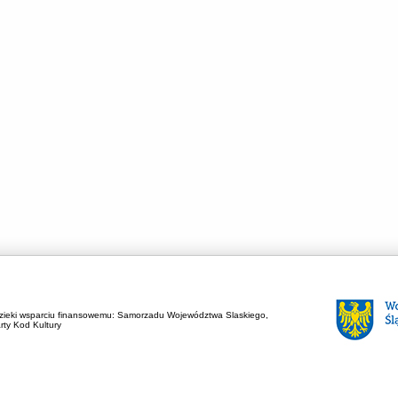
zieki wsparciu finansowemu:
Samorzadu Województwa Slaskiego,
rty Kod Kultury