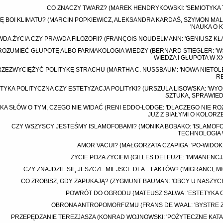
CO ZNACZY TWARZ? (MAREK HENDRYKOWSKI: 'SEMIOTYKA 
IĘ BOI KLIMATU? (MARCIN POPKIEWICZ, ALEKSANDRA KARDAŚ, SZYMON MAL
'NAUKA O K
DA ŻYCIA CZY PRAWDA FILOZOFII? (FRANÇOIS NOUDELMANN: 'GENIUSZ KŁ
ROZUMIEĆ GŁUPOTĘ ALBO FARMAKOLOGIA WIEDZY (BERNARD STIEGLER: 'W
WIEDZA I GŁUPOTA W XX
RZEZWYCIĘŻYĆ POLITYKĘ STRACHU (MARTHA C. NUSSBAUM: 'NOWA NIETO
RE
TYKA POLITYCZNA CZY ESTETYZACJA POLITYKI? (URSZULA LISOWSKA: 'WYO
SZTUKA, SPRAWIED
LKA SŁÓW O TYM, CZEGO NIE WIDAĆ (RENI EDDO-LODGE: 'DLACZEGO NIE R
JUŻ Z BIAŁYMI O KOLORZ
CZY WSZYSCY JESTEŚMY ISLAMOFOBAMI? (MONIKA BOBAKO: 'ISLAMOFO
TECHNOLOGIA 
AMOR VACUI? (MAŁGORZATA CZAPIGA: 'PO-WIDOKI
ŻYCIE POZA ŻYCIEM (GILLES DELEUZE: 'IMMANENCJA
CZY ZNAJDZIE SIĘ JESZCZE MIEJSCE DLA... FAKTÓW? ('MIGRANCI, M
CO ZROBISZ, GDY ZAPUKAJĄ? (ZYGMUNT BAUMAN: 'OBCY U NASZYCH
POWRÓT DO OGRODU (MATEUSZ SALWA: 'ESTETYKA 
OBRONA ANTROPOMORFIZMU (FRANS DE WAAL: 'BYSTRE Z
PRZEPĘDZANIE TEREZJASZA (KONRAD WOJNOWSKI: 'POŻYTECZNE KATA