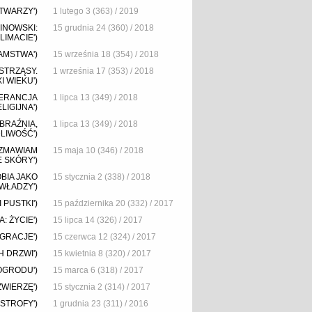
TWARZY')
1 lutego 3 (363) / 2019
INOWSKI:
15 grudnia 24 (360) / 2018
LIMACIE')
AMSTWA')
15 września 18 (354) / 2018
STRZĄSY.
1 września 17 (353) / 2018
I WIEKU')
LERANCJA
1 lipca 13 (349) / 2018
LIGIJNA')
BRAŹNIA,
1 lipca 13 (349) / 2018
LIWOŚĆ')
OZMAWIAM
15 maja 10 (346) / 2018
E SKÓRY')
BIA JAKO
15 stycznia 2 (338) / 2018
WŁADZY')
 PUSTKI')
15 października 20 (332) / 2017
: ŻYCIE')
15 lipca 14 (326) / 2017
IGRACJE')
15 czerwca 12 (324) / 2017
 DRZWI')
15 kwietnia 8 (320) / 2017
OGRODU')
15 marca 6 (318) / 2017
WIERZĘ')
15 stycznia 2 (314) / 2017
STROFY')
1 grudnia 23 (311) / 2016