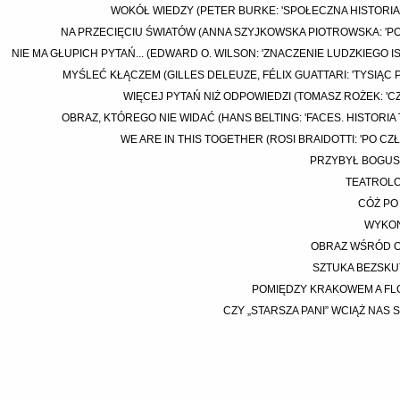
WOKÓŁ WIEDZY (PETER BURKE: 'SPOŁECZNA HISTORIA 
NA PRZECIĘCIU ŚWIATÓW (ANNA SZYJKOWSKA PIOTROWSKA: 'PO
NIE MA GŁUPICH PYTAŃ... (EDWARD O. WILSON: 'ZNACZENIE LUDZKIEGO IS
MYŚLEĆ KŁĄCZEM (GILLES DELEUZE, FÉLIX GUATTARI: 'TYSIĄC 
WIĘCEJ PYTAŃ NIŻ ODPOWIEDZI (TOMASZ ROŻEK: 'C
OBRAZ, KTÓREGO NIE WIDAĆ (HANS BELTING: 'FACES. HISTORIA
WE ARE IN THIS TOGETHER (ROSI BRAIDOTTI: 'PO CZ
PRZYBYŁ BOGUSŁ
TEATROLOG
CÓŻ PO
WYKON
OBRAZ WŚRÓD 
SZTUKA BEZSK
POMIĘDZY KRAKOWEM A F
CZY „STARSZA PANI” WCIĄŻ NAS 