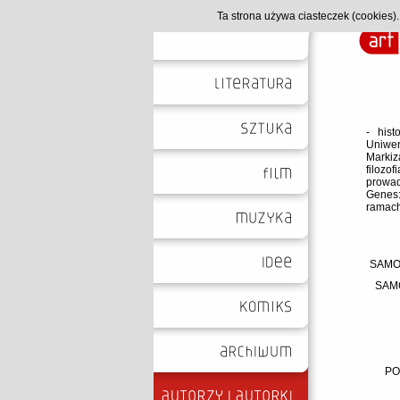
Ta strona używa ciasteczek (cookies
- hist
Uniwer
Markiz
filoz
prowad
Genes:
ramach
SAMOT
SAMO
PO