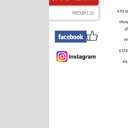
KTO S
PRAW
Z
P
ESTE
KI