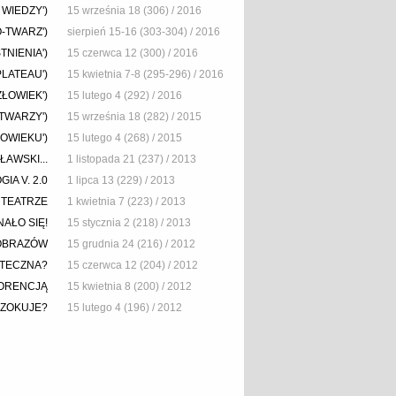
WIEDZY')
15 września 18 (306) / 2016
-TWARZ')
sierpień 15-16 (303-304) / 2016
TNIENIA')
15 czerwca 12 (300) / 2016
PLATEAU')
15 kwietnia 7-8 (295-296) / 2016
ZŁOWIEK')
15 lutego 4 (292) / 2016
 TWARZY')
15 września 18 (282) / 2015
ŁOWIEKU')
15 lutego 4 (268) / 2015
AWSKI...
1 listopada 21 (237) / 2013
IA V. 2.0
1 lipca 13 (229) / 2013
 TEATRZE
1 kwietnia 7 (223) / 2013
AŁO SIĘ!
15 stycznia 2 (218) / 2013
OBRAZÓW
15 grudnia 24 (216) / 2012
UTECZNA?
15 czerwca 12 (204) / 2012
LORENCJĄ
15 kwietnia 8 (200) / 2012
SZOKUJE?
15 lutego 4 (196) / 2012