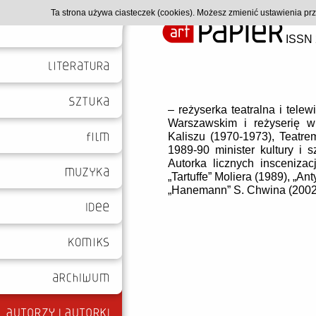
Ta strona używa ciasteczek (cookies). Możesz zmienić ustawienia p
ISSN 
– reżyserka teatralna i tele
Warszawskim i reżyserię 
Kaliszu (1970-1973), Teatr
1989-90 minister kultury i s
Autorka licznych inscenizac
„Tartuffe” Moliera (1989), „
„Hanemann” S. Chwina (2002