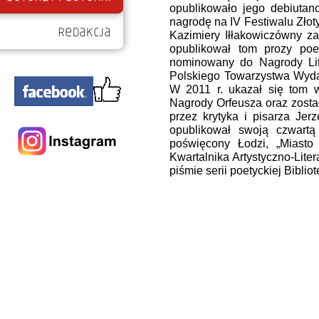
opublikowało jego debiutanck
nagrodę na IV Festiwalu Złot
Kazimiery Iłłakowiczówny za
opublikował tom prozy poety
nominowany do Nagrody Lit
Polskiego Towarzystwa Wydaw
W 2011 r. ukazał się tom w
Nagrody Orfeusza oraz zost
przez krytyka i pisarza Je
opublikował swoją czwartą
poświęcony Łodzi, „Miasto
Kwartalnika Artystyczno-Lite
piśmie serii poetyckiej Bibliot