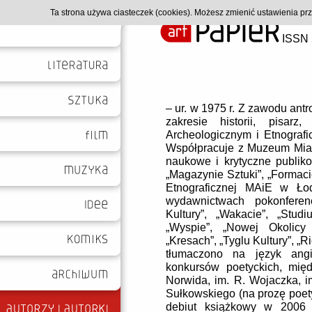
Ta strona używa ciasteczek (cookies). Możesz zmienić ustawienia p
ISSN 
– ur. w 1975 r. Z zawodu ant
zakresie historii, pisar
Archeologicznym i Etnograf
Współpracuje z Muzeum Miast
naukowe i krytyczne publikow
„Magazynie Sztuki”, „Formacie
Etnograficznej MAiE w Łod
wydawnictwach pokonferen
Kultury”, „Wakacie”, „Studi
„Wyspie”, „Nowej Okolicy
„Kresach”, „Tyglu Kultury”, „
tłumaczono na język angie
konkursów poetyckich, międ
Norwida, im. R. Wojaczka, im
Sułkowskiego (na prozę poety
debiut książkowy w 2006