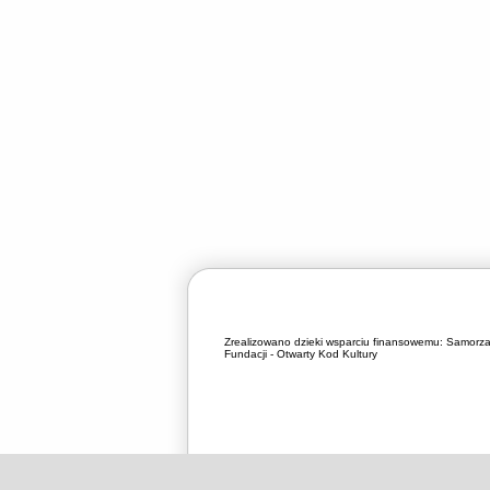
Zrealizowano dzieki wsparciu finansowemu:
Samorza
Fundacji - Otwarty Kod Kultury