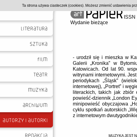
Ta strona używa ciasteczek (cookies). Możesz zmienić ustawienia p
ISSN 
Wydanie bieżące
- urodził się i mieszka w K
Galerii „Kronika” w Bytom
Katowicach. Od lat 90. wspó
witrynami internetowymi. Jes
periodykach „Śląsk” (wielok
internetowej), „Portret” i wę
literackich, takich jak zbió
powieść-dziennik „London Eye
minipowieść obyczajowa „Hor
cyklu spotkań autorskich „Wię
z internetowym dwutygodniki
MUZYKA JEST 