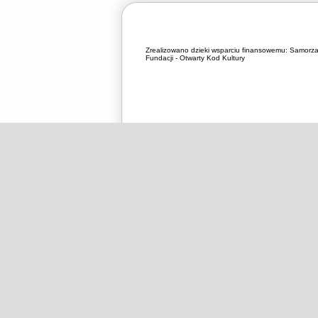
Zrealizowano dzieki wsparciu finansowemu:
Samorza
Fundacji - Otwarty Kod Kultury