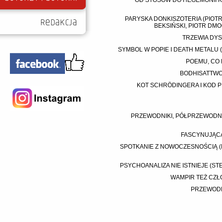
OD STOSÓW DO HEGEMONII K
PARYSKA DONKISZOTERIA (PIOTR
BEKSIŃSKI, PIOTR DMO
TRZEWIA DYS
SYMBOL W POPIE I DEATH METALU (
POEMU, CO 
BODHISATTWO
KOT SCHRÖDINGERA I KOD 
PRZEWODNIKI, PÓŁPRZEWODNIK
FASCYNUJĄCA
SPOTKANIE Z NOWOCZESNOŚCIĄ (
PSYCHOANALIZA NIE ISTNIEJE (STE
WAMPIR TEŻ CZŁO
PRZEWODNI