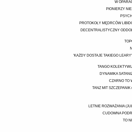
W OPARAC
PIONIERZY NI
PSYCH
PROTOKOŁY MĘDRCÓW LIBIDO (
DECENTRALISTYCZNY ODDOL
TOP
N
'KAŻDY DOSTAJE TAKIEGO LEARY'
TANGO KOLEKTYWU 
DYNAMIKA SATANIZ
CZARNO TO W
TANZ MIT SZCZEPANIK
LETNIE ROZWAŻANIA (JUL
CUDOWNA PODRÓŻ
TO N