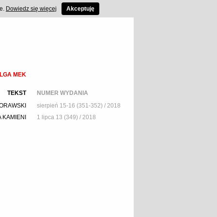
ce.
Dowiedz się więcej
Akceptuję
LGA MEK
TEKST
NUMER WYDANIA
ORAWSKI
sierpień 15-16 (351-352) / 2018
 KAMIENI
1 lipca 13 (349) / 2018