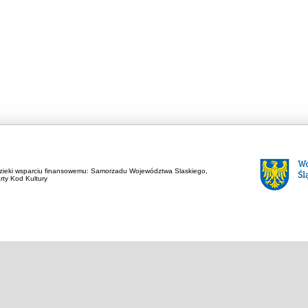
zieki wsparciu finansowemu:
Samorzadu Województwa Slaskiego,
rty Kod Kultury