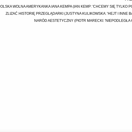
OLSKA WOLNA AMERYKANKA IANA KEMPA (IAN KEMP: 'CHCEMY SIĘ TYLKO PO
ZLIZAĆ HISTORIĘ PRZEGLĄDARKI (JUSTYNA KULIKOWSKA: 'HEJT I INNE 
NARÓD AESTETYCZNY (PIOTR MARECKI: 'NIEPODLEGŁA 