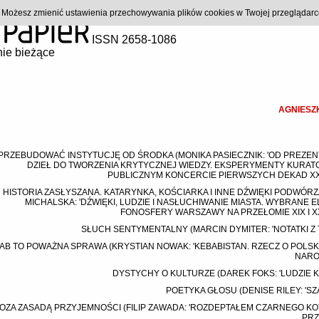
). Możesz zmienić ustawienia przechowywania plików cookies w Twojej przeglądar
ISSN 2658-1086
ie bieżące
AGNIESZ
PRZEBUDOWAĆ INSTYTUCJĘ OD ŚRODKA (MONIKA PASIECZNIK: 'OD PREZE
DZIEŁ DO TWORZENIA KRYTYCZNEJ WIEDZY. EKSPERYMENTY KURAT
PUBLICZNYM KONCERCIE PIERWSZYCH DEKAD XXI
HISTORIA ZASŁYSZANA. KATARYNKA, KOŚCIARKA I INNE DŹWIĘKI PODWÓRZ
MICHALSKA: 'DŹWIĘKI, LUDZIE I NASŁUCHIWANIE MIASTA. WYBRANE 
FONOSFERY WARSZAWY NA PRZEŁOMIE XIX I XX
SŁUCH SENTYMENTALNY (MARCIN DYMITER: 'NOTATKI Z 
AB TO POWAŻNA SPRAWA (KRYSTIAN NOWAK: 'KEBABISTAN. RZECZ O POLSK
NARO
DYSTYCHY O KULTURZE (DAREK FOKS: 'LUDZIE K
POETYKA GŁOSU (DENISE RILEY: 'S
OZA ZASADĄ PRZYJEMNOŚCI (FILIP ZAWADA: 'ROZDEPTAŁEM CZARNEGO KO
PRZ