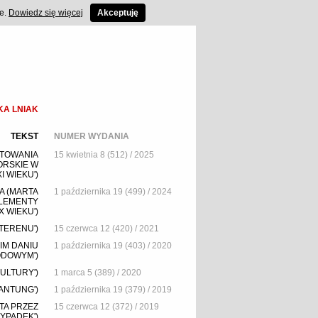
ce.
Dowiedz się więcej
Akceptuję
KA LNIAK
TEKST
NUMER WYDANIA
NTOWANIA
15 kwietnia 8 (512) / 2025
ORSKIE W
 WIEKU')
A (MARTA
1 października 19 (499) / 2024
ELEMENTY
 WIEKU')
TERENU')
15 czerwca 12 (420) / 2021
IM DANIU
1 października 19 (403) / 2020
DOWYM')
ULTURY')
1 marca 5 (389) / 2020
ZANTUNG')
1 października 19 (379) / 2019
TA PRZEZ
15 czerwca 12 (372) / 2019
YPADEK')