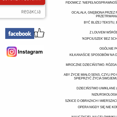
FIDOWICZ: 'NIEPEŁNOSPRAWNOŚĆ 
OCALAŁA, GNĘBIONA PRZEZ 
PRZETRWANIA
BYĆ BLIŻEJ TEKSTU,
Z LOUVEM WŚRÓD 
'KOPCIUSZEK' BEZ SC
OGÓLNIE P
KILKANAŚCIE SPOSOBÓW NA O
MROCZNE DZIECIŃSTWO. RÓZGA, L
ABY ŻYCIE MIAŁO SENS, CZYLI PO
SPIEPRZYĆ ŻYCIA SWOJEMU
DZIECIŃSTWO UWIKŁANE (
NIZIURSKOLOGIA
SZKICE O OBRAZACH I WIERSZACH
OPERA NIGDY SIĘ NIE K