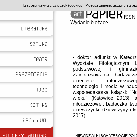
Ta strona używa ciasteczek (cookies). Możesz zmienić ustawienia p
ISSN 
Wydanie bieżące
- doktor, adiunkt w Katedrz
Wydziale Filologicznym 
podstawowej i gimna
Zainteresowania badawcze: 
dziecięcej i młodzieżowe
technologie i media w nauc
współredaktorka książki:
"No
wieku"
(Katowice 2013), au
młodzieżowej, badaczka twórc
dziewczynki, dziewczyny i k
2017).
NIEWIDZIALNI BOHATEROWIE POLS