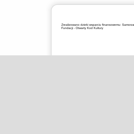
Zrealizowano dzieki wsparciu finansowemu:
Samorza
Fundacji - Otwarty Kod Kultury