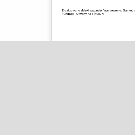
Zrealizowano dzieki wsparciu finansowemu:
Samorza
Fundacji - Otwarty Kod Kultury