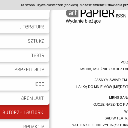
Ta strona używa ciasteczek (cookies). Możesz zmienić ustawienia p
ISSN 
Wydanie bieżące
PO Z
IWONA, KSIĘŻNICZKA BEZ FA
JASNYM ŚWIATŁEM M
LALKĄ DO MNIE MÓW (MIĘDZY
MENS SANA
OJCZE NASZ ('DO P
W
SĄD W TEATRZ
NA CIENKIEJ LINIE ŻYCIA ('SZTU