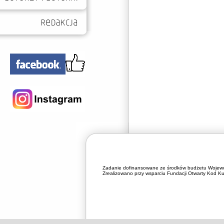
Zadanie dofinansowane ze środków budżetu Wojewó
Zrealizowano przy wsparciu Fundacji Otwarty Kod Kul