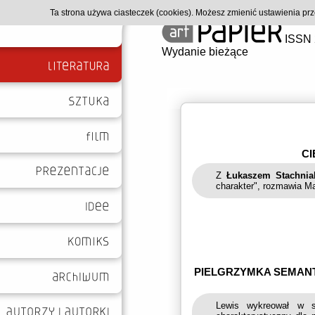
Ta strona używa ciasteczek (cookies). Możesz zmienić ustawienia p
ISSN 
Wydanie bieżące
C
Z
Łukaszem Stachnia
charakter", rozmawia M
PIELGRZYMKA SEMANTY
Lewis wykreował w s