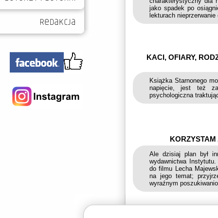
charakterystyczny dla 
jako spadek po osiągni
lekturach nieprzerwanie
KACI, OFIARY, RO
Książka Starnonego mogł
napięcie, jest też 
psychologiczna traktując
KORZYSTAM 
Ale dzisiaj plan był i
wydawnictwa Instytutu
do filmu Lecha Majewsk
na jego temat; przyjr
wyraźnym poszukiwanio