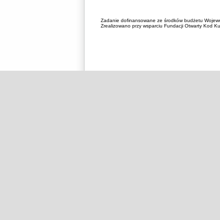
Zadanie dofinansowane ze środków budżetu Wojewó
Zrealizowano przy wsparciu Fundacji Otwarty Kod Kul