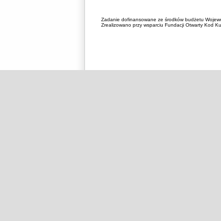
Zadanie dofinansowane ze środków budżetu Wojewó
Zrealizowano przy wsparciu Fundacji Otwarty Kod Kul