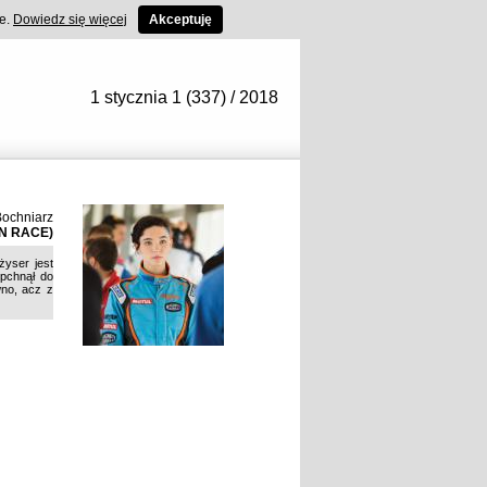
ce.
Dowiedz się więcej
Akceptuję
1 stycznia 1 (337) / 2018
Bochniarz
N RACE)
żyser jest
opchnął do
wno, acz z