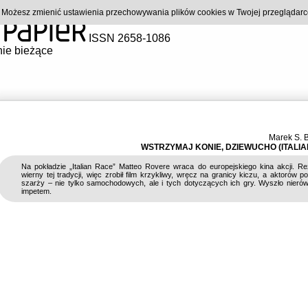
). Możesz zmienić ustawienia przechowywania plików cookies w Twojej przeglądar
ISSN 2658-1086
ie bieżące
Marek S. 
WSTRZYMAJ KONIE, DZIEWUCHO (ITALIA
Na pokładzie „Italian Race” Matteo Rovere wraca do europejskiego kina akcji. Re
wierny tej tradycji, więc zrobił film krzykliwy, wręcz na granicy kiczu, a aktorów p
szarży – nie tylko samochodowych, ale i tych dotyczących ich gry. Wyszło nieró
impetem.