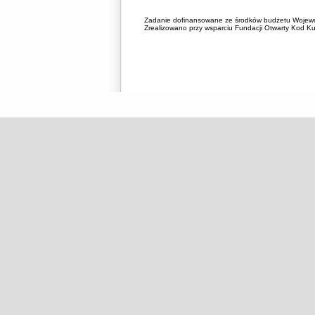
Zadanie dofinansowane ze środków budżetu Wojewó
Zrealizowano przy wsparciu Fundacji Otwarty Kod Kul