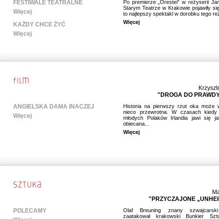
FESTIWALE TEATRALNE
Po premierze „Orestei” w reżyserii Ja
Starym Teatrze w Krakowie pojawiły się
Więcej
to najlepszy spektakl w dorobku tego re
Więcej
KAŻDY CHCE ŻYĆ
Więcej
Krzyszt
"DROGA DO PRAWDY
ANGIELSKA DAMA INACZEJ
Historia na pierwszy rzut oka może 
nieco przewrotna. W czasach kiedy 
Więcej
młodych Polaków Irlandia jawi się ja
obiecana...
Więcej
Ma
"PRZYCZAJONE „UNHEI
POLECAMY
Olaf Breuning znany szwajcarski 
zaatakował krakowski Bunkier Szt