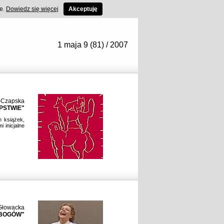
ce.
Dowiedz się więcej
Akceptuję
1 maja 9 (81) / 2007
-Czapska
PSTWIE"
h książek,
i inicjalne
Głowacka
 BOGÓW"