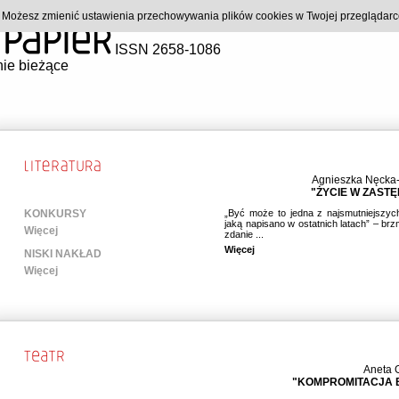
). Możesz zmienić ustawienia przechowywania plików cookies w Twojej przeglądar
ISSN 2658-1086
ie bieżące
Agnieszka Nęcka
"ŻYCIE W ZASTĘ
KONKURSY
„Być może to jedna z najsmutniejszyc
jaką napisano w ostatnich latach” – brzm
Więcej
zdanie ...
Więcej
NISKI NAKŁAD
Więcej
Aneta 
"KOMPROMITACJA