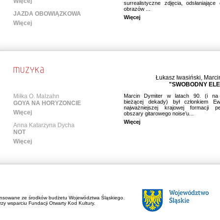
Więcej
surrealistyczne zdjęcia, odsłaniające 
obrazów ...
JAZDA OBOWIĄZKOWA
Więcej
Więcej
Łukasz Iwasiński
,
Marci
"SWOBODNY EL
Miłka O. Malzahn
Marcin Dymiter w latach 90. (i na
bieżącej dekady) był członkiem E
GOYA NA HORYZONCIE
najważniejszej krajowej formacji pen
Więcej
obszary gitarowego noise’u...
Więcej
Anna Katarzyna Dycha
NOT
Więcej
ansowane ze środków budżetu Województwa Śląskiego.
zy wsparciu Fundacji Otwarty Kod Kultury.