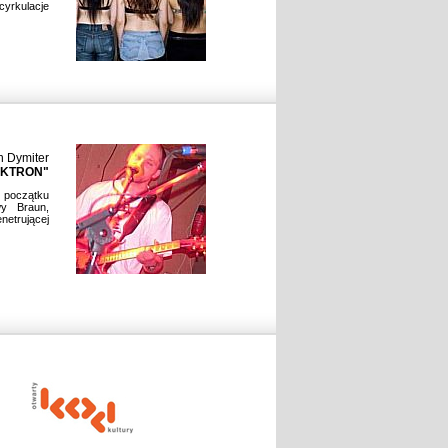
cyrkulacje
n Dymiter
EKTRON"
 początku
wy Braun,
etrującej