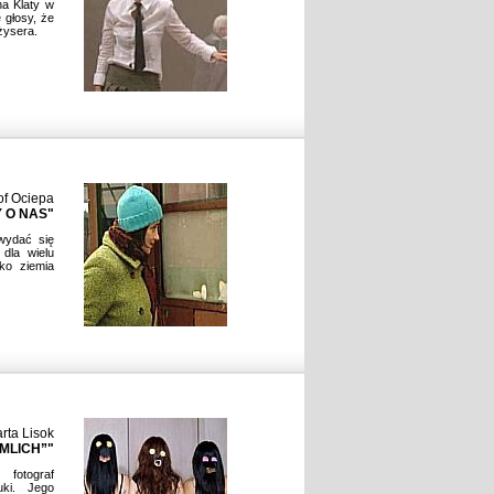
na Klaty w
 głosy, że
żysera.
of Ociepa
 O NAS"
wydać się
dla wielu
ko ziemia
rta Lisok
MLICH”"
fotograf
uki. Jego