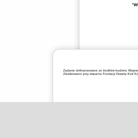
"W
Zadanie dofinansowane ze środków budżetu Wojewó
Zrealizowano przy wsparciu Fundacji Otwarty Kod Kul