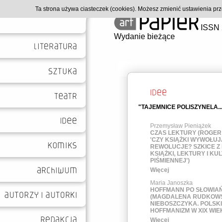
Ta strona używa ciasteczek (cookies). Możesz zmienić ustawienia p
ISSN 
Wydanie bieżące
"TAJEMNICE POLISZYNELA..
Przemysław Pieniążek
CZAS LEKTURY (ROGER
'CZY KSIĄŻKI WYWOŁUJ
REWOLUCJE? SZKICE Z 
KSIĄŻKI, LEKTURY I KU
PIŚMIENNEJ')
Więcej
Maria Janoszka
HOFFMANN PO SŁOWIA
(MAGDALENA RUDKOWS
NIEBOSZCZYKA. POLSKI
HOFFMANIZM W XIX WIE
Więcej