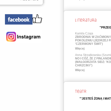
"PRZEG
Kamila Czaja
ZBRODNIA W ZAĆMION
POKOLENIU (JĘDRZEJ P
'CZERWONY ŚWIT')
Więcej
Anna Strzałkowska (Szumi
NO I CÓŻ, ŻE Z FINLANDI
(MAŁGORZATA SIDZ: 'KO
CHRZCINY')
Więcej
"'JESTEŚ ŻONĄ I MAT