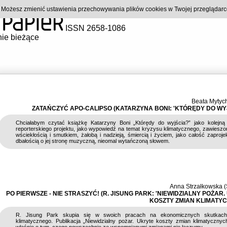
). Możesz zmienić ustawienia przechowywania plików cookies w Twojej przeglądar
ISSN 2658-1086
ie bieżące
Beata Mytych
ZATAŃCZYĆ APO-CALIPSO (KATARZYNA BONI: 'KTÓRĘDY DO WYJ
Chciałabym czytać książkę Katarzyny Boni „Którędy do wyjścia?” jako kolejną 
reporterskiego projektu, jako wypowiedź na temat kryzysu klimatycznego, zawiesz
wściekłością i smutkiem, żałobą i nadzieją, śmiercią i życiem, jako całość zaproj
dbałością o jej stronę muzyczną, nieomal wytańczoną słowem.
Anna Strzałkowska 
PO PIERWSZE - NIE STRASZYĆ! (R. JISUNG PARK: 'NIEWIDZIALNY POŻAR
KOSZTY ZMIAN KLIMATYC
R. Jisung Park skupia się w swoich pracach na ekonomicznych skutkach
klimatycznego. Publikacja „Niewidzialny pożar. Ukryte koszty zmian klimatycznych