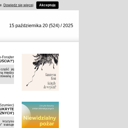
ce.
Dowiedz się więcej
Akceptuję
15 października 20 (524) / 2025
-Forajter
ŚCIA?')
część jej
oną między
ektowaną z
(Szumiec)
. UKRYTE
ZNYCH')
 kryzysu
” traktuje