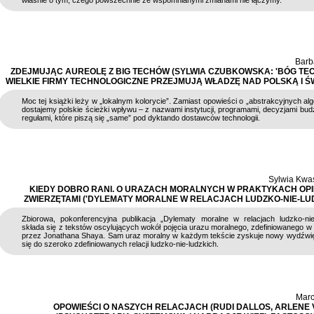
właśnie o tym, czego powszechnie ze wspomnianymi zmianami nie łączymy.
Barb
ZDEJMUJĄC AUREOLĘ Z BIG TECHÓW (SYLWIA CZUBKOWSKA: 'BÓG TEC
WIELKIE FIRMY TECHNOLOGICZNE PRZEJMUJĄ WŁADZĘ NAD POLSKĄ I ŚW
Moc tej książki leży w „lokalnym kolorycie”. Zamiast opowieści o „abstrakcyjnych al
dostajemy polskie ścieżki wpływu – z nazwami instytucji, programami, decyzjami bud
regułami, które piszą się „same” pod dyktando dostawców technologii.
Sylwia Kwa
KIEDY DOBRO RANI. O URAZACH MORALNYCH W PRAKTYKACH OPI
ZWIERZĘTAMI ('DYLEMATY MORALNE W RELACJACH LUDZKO-NIE-LUD
Zbiorowa, pokonferencyjna publikacja „Dylematy moralne w relacjach ludzko-nie
składa się z tekstów oscylujących wokół pojęcia urazu moralnego, zdefiniowanego w
przez Jonathana Shaya. Sam uraz moralny w każdym tekście zyskuje nowy wydźwię
się do szeroko zdefiniowanych relacji ludzko-nie-ludzkich.
Marc
OPOWIEŚCI O NASZYCH RELACJACH (RUDI DALLOS, ARLENE 