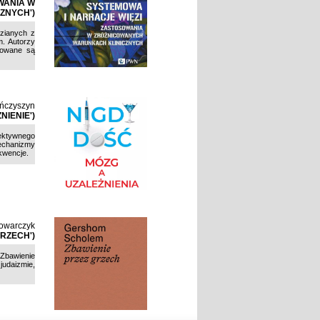
WANIA W
ZNYCH')
zianych z
. Autorzy
odowane są
ńczyszyn
NIENIE')
iektywnego
echanizmy
kwencje.
owarczyk
RZECH')
„Zbawienie
judaizmie,