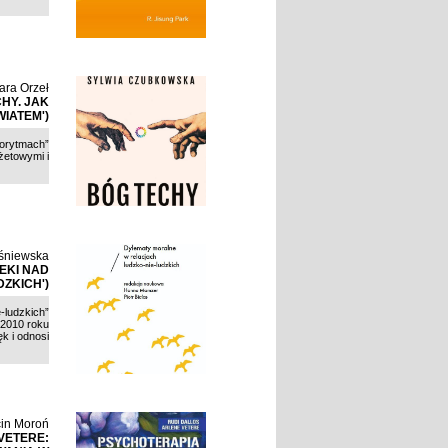
ara Orzeł
HY. JAK
IATEM')
gorytmach”
żetowymi i
śniewska
EKI NAD
ZKICH')
-ludzkich”
 2010 roku
k i odnosi
in Moroń
VETERE: