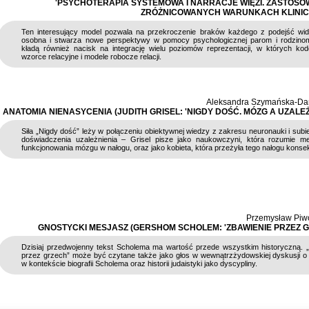
'PSYCHOTERAPIA SYSTEMOWA I NARRACJE WIĘZI. ZASTOSO
ZRÓŻNICOWANYCH WARUNKACH KLINIC
Ten interesujący model pozwala na przekroczenie braków każdego z podejść wid
osobna i stwarza nowe perspektywy w pomocy psychologicznej parom i rodzinom
kładą również nacisk na integrację wielu poziomów reprezentacji, w których k
wzorce relacyjne i modele robocze relacji.
Aleksandra Szymańska-Da
ANATOMIA NIENASYCENIA (JUDITH GRISEL: 'NIGDY DOŚĆ. MÓZG A UZALEŻ
Siła „Nigdy dość” leży w połączeniu obiektywnej wiedzy z zakresu neuronauki i sub
doświadczenia uzależnienia – Grisel pisze jako naukowczyni, która rozumie m
funkcjonowania mózgu w nałogu, oraz jako kobieta, która przeżyła tego nałogu konse
Przemysław Piw
GNOSTYCKI MESJASZ (GERSHOM SCHOLEM: 'ZBAWIENIE PRZEZ G
Dzisiaj przedwojenny tekst Scholema ma wartość przede wszystkim historyczną. 
przez grzech” może być czytane także jako głos w wewnątrzżydowskiej dyskusji o 
w kontekście biografii Scholema oraz historii judaistyki jako dyscypliny.