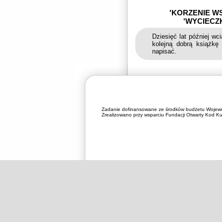
'KORZENIE W
'WYCIECZ
Dziesięć lat później wc
kolejną dobrą książkę
napisać.
Zadanie dofinansowane ze środków budżetu Wojewó
Zrealizowano przy wsparciu Fundacji Otwarty Kod Kul