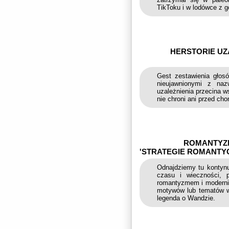
TikToku i w lodówce z g
HERSTORIE UZA
Gest zestawienia głosó
nieujawnionymi z naz
uzależnienia przecina w
nie chroni ani przed ch
ROMANTYZM
'STRATEGIE ROMANTYC
Odnajdziemy tu kontynu
czasu i wieczności, 
romantyzmem i moderniz
motywów lub tematów w 
legenda o Wandzie.