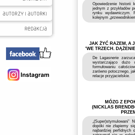
Opowiedzenie historii
jednym z przykładów po
rynku wydawniczym. P
kolejnym „przewodnikiem
JAK ŻYĆ RAZEM, A
'WE TRZECH. DĄŻENI
De Lagasnerie zarzuca 
wystarczająco dużo 
formułowaniu całości
zarówno potocznego, ja
relacje przyjacielskie.
MÓZG Z EPO
(NICKLAS BRENDB
PRZEM
„(Super)stymulowani” N
dopóki nie złapiemy si
najbardziej perfidnych
zatrzymał się w paleo