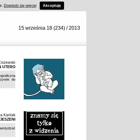
ce.
Dowiedz się więcej
Akceptuję
15 września 18 (234) / 2013
Ciszewski
N UTERO
ograficzna
czynek do
ia Kaniak
IESZENI
zawstydzać