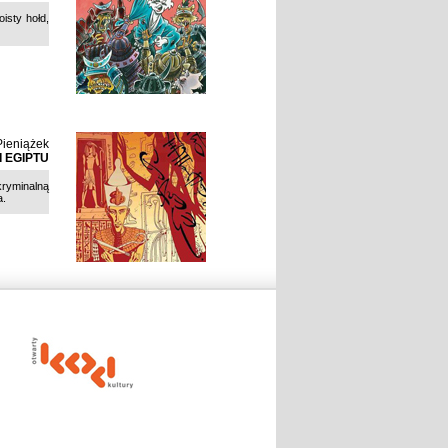
isty hołd,
ieniążek
 EGIPTU
ryminalną
a.