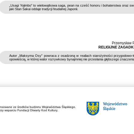
„Usagi Yojimbo” to wielowątkowa saga, pean na cześć honoru i bohaterstwa oraz swo
jaki Stan Sakai oddaje tradycji feudalnej Japonii.
Przemysław P
RELIGIJNE ZAGADKI
Autor „Maksyma Osy” powraca z osadzoną w realiach starożytności przygodowo-k
opowieścią, w której walor rozrywkowy bynajmniej nie przesłania głębszego znaczeni
ansowane ze środków budżetu Województwa Śląskiego.
zy wsparciu Fundacji Otwarty Kod Kultury.