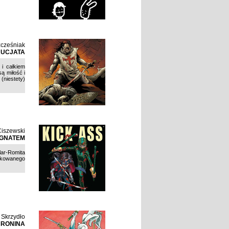
zcześniak
RUCJATA
i całkiem
ą miłość i
(niestety)
Ciszewski
MIGNATEM
ar-Romita
askowanego
 Skrzydło
 RONINA