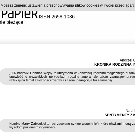
). Możesz zmienić ustawienia przechowywania plików cookies w Twojej przeglądar
ISSN 2658-1086
ie bieżące
Andrzej 
KRONIKA RODZINNA I
„566 kadrów” Dennisa Wojdy to utrzymana w konwencji realizmu magicznego autobi
opowieść o niezwykłych perypetiach rodziny autora, ale także zajmujący przy
refleksji na temat zależności między czasem, pamięcią a tożsamością.
Natal
SENTYMENTY Z K
Komiks Marty Zabłockiej to rozrysowane szkice wspomnień, które chwilami mogą 
wysokim poziomem intymności.