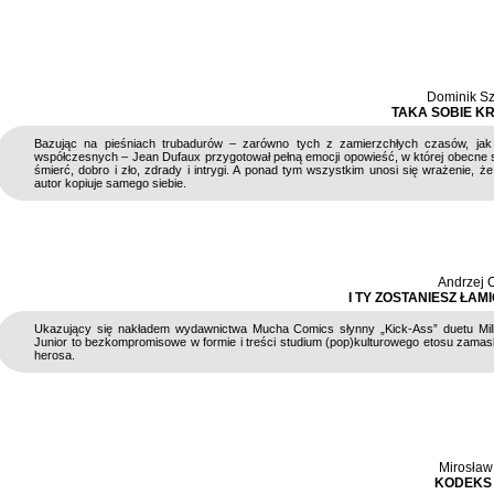
Dominik S
TAKA SOBIE K
Bazując na pieśniach trubadurów – zarówno tych z zamierzchłych czasów, jak 
współczesnych – Jean Dufaux przygotował pełną emocji opowieść, w której obecne s
śmierć, dobro i zło, zdrady i intrygi. A ponad tym wszystkim unosi się wrażenie, że 
autor kopiuje samego siebie.
Andrzej 
I TY ZOSTANIESZ ŁA
Ukazujący się nakładem wydawnictwa Mucha Comics słynny „Kick-Ass” duetu Mill
Junior to bezkompromisowe w formie i treści studium (pop)kulturowego etosu zam
herosa.
Mirosław
KODEKS