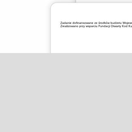
Zadanie dofinansowane ze środków budżetu Wojewó
Zrealizowano przy wsparciu Fundacji Otwarty Kod Kul