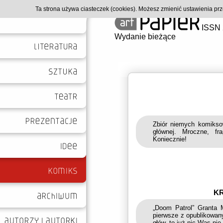
Ta strona używa ciasteczek (cookies). Możesz zmienić ustawienia p
ISSN 
Wydanie bieżące
Zbiór niemych komikso
głównej. Mroczne, f
Koniecznie!
KR
„Doom Patrol” Granta M
pierwsze z opublikowan
głów, to już nic Was n