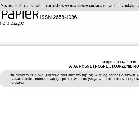
). Możesz zmienić ustawienia przechowywania plików cookies w Twojej przeglądar
ISSN 2658-1086
ie bieżące
Magdalena Kempna-P
A JA ROSNĘ I ROSNĘ... (KORZENIE R
Na pierwszy rzut oka „Korzenie rodzinne” wpisują się w grupę narracji o silnych k
matkach, które broniąc swojego potomstwa, odkrywają w sobie pokłady niespod
heroizmu.