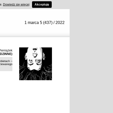
ce.
Dowiedz się więcej
Akceptuję
1 marca 5 (437) / 2022
ieniążek
ODZINNE)
obietach –
ziewanego