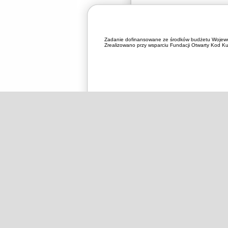
Zadanie dofinansowane ze środków budżetu Wojewó
Zrealizowano przy wsparciu Fundacji Otwarty Kod Kul