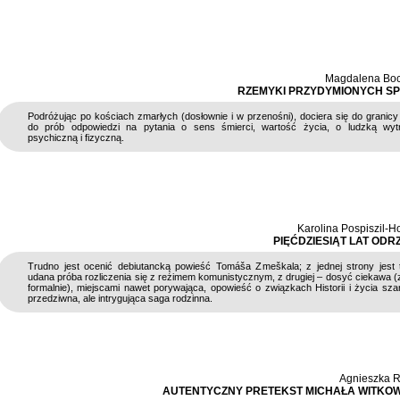
Magdalena Bo
RZEMYKI PRZYDYMIONYCH S
Podróżując po kościach zmarłych (dosłownie i w przenośni), dociera się do granicy
do prób odpowiedzi na pytania o sens śmierci, wartość życia, o ludzką wyt
psychiczną i fizyczną.
Karolina Pospiszil-
PIĘĆDZIESIĄT LAT ODR
Trudno jest ocenić debiutancką powieść Tomáša Zmeškala; z jednej strony jest 
udana próba rozliczenia się z reżimem komunistycznym, z drugiej – dosyć ciekawa 
formalnie), miejscami nawet porywająca, opowieść o związkach Historii i życia szar
przedziwna, ale intrygująca saga rodzinna.
Agnieszka R
AUTENTYCZNY PRETEKST MICHAŁA WITKO