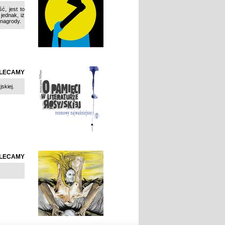
ć, jest to
jednak, iż
 nagrody.
LECAMY
jskiej.
LECAMY