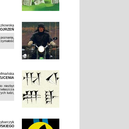
czkowska
POJRZEŃ
 poznania,
rzymałość
Hofmańska
ZUCENIA
to niezbyt
(zwłaszcza
ych ludzi,
ybarczyk
WSKIEGO