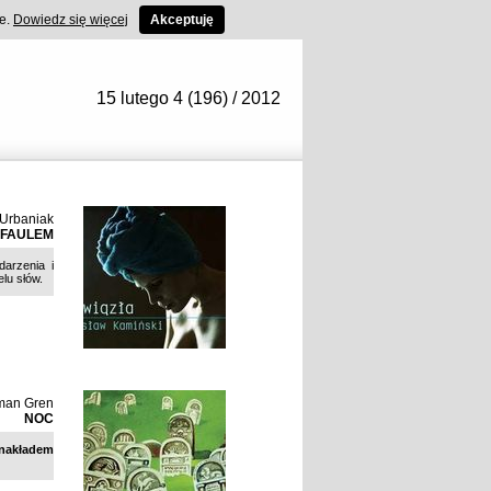
ce.
Dowiedz się więcej
Akceptuję
15 lutego 4 (196) / 2012
 Urbaniak
 FAULEM
darzenia i
lu słów.
an Gren
NOC
 nakładem