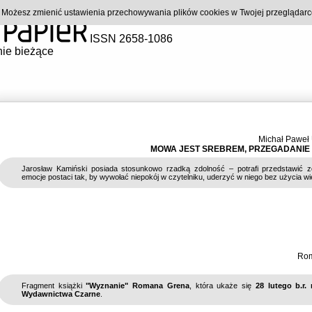
). Możesz zmienić ustawienia przechowywania plików cookies w Twojej przeglądar
ISSN 2658-1086
ie bieżące
Michał Paweł
MOWA JEST SREBREM, PRZEGADANIE
Jarosław Kamiński posiada stosunkowo rzadką zdolność – potrafi przedstawić z
emocje postaci tak, by wywołać niepokój w czytelniku, uderzyć w niego bez użycia wie
Rom
Fragment książki
"Wyznanie" Romana Grena
, która ukaże się
28 lutego b.r.
Wydawnictwa Czarne
.