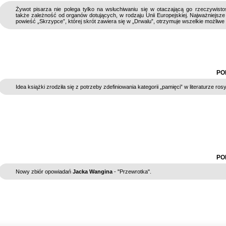
Żywot pisarza nie polega tylko na wsłuchiwaniu się w otaczającą go rzeczywistoś
także zależność od organów dotujących, w rodzaju Unii Europejskiej. Najważniejsze 
powieść „Skrzypce”, której skrót zawiera się w „Drwalu”, otrzymuje wszelkie możliwe
PO
Idea książki zrodziła się z potrzeby zdefiniowania kategorii „pamięci” w literaturze rosy
PO
Nowy zbiór opowiadań
Jacka Wangina
- "Przewrotka".