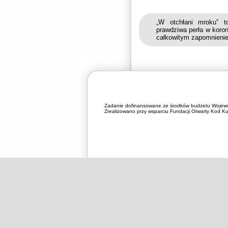
„W otchłani mroku” to
prawdziwa perła w koron
całkowitym zapomnieni
Zadanie dofinansowane ze środków budżetu Wojewó
Zrealizowano przy wsparciu Fundacji Otwarty Kod Kul